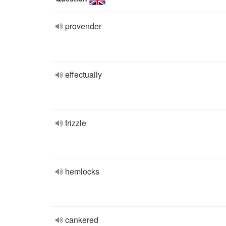
provender
effectually
frizzle
hemlocks
cankered