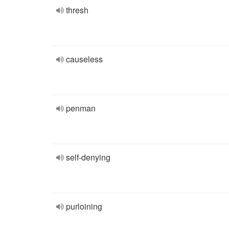
thresh
causeless
penman
self-denying
purloining