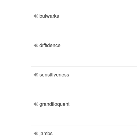
bulwarks
diffidence
sensitiveness
grandiloquent
jambs