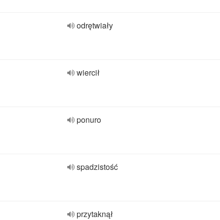
odrętwiały
wiercił
ponuro
spadzistość
przytaknął