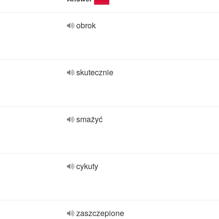
obrok
skutecznie
smażyć
cykuty
zaszczepione