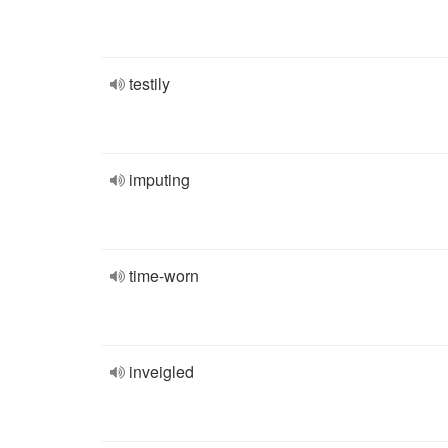
testily
imputing
time-worn
inveigled