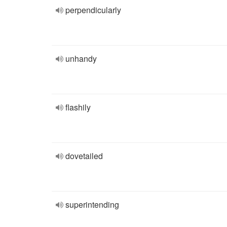
perpendicularly
unhandy
flashily
dovetailed
superintending