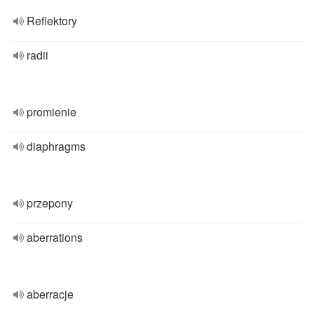
Reflektory
radii
promienie
diaphragms
przepony
aberrations
aberracje