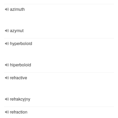
azimuth
azymut
hyperboloid
hiperboloid
refractive
refrakcyjny
refraction