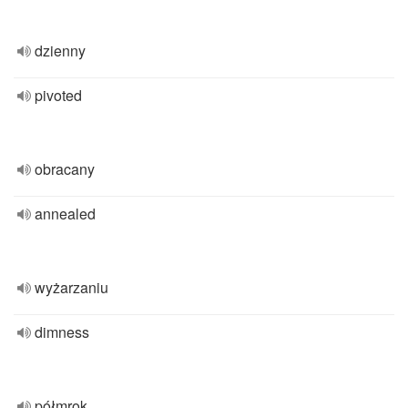
dzienny
pivoted
obracany
annealed
wyżarzaniu
dimness
półmrok