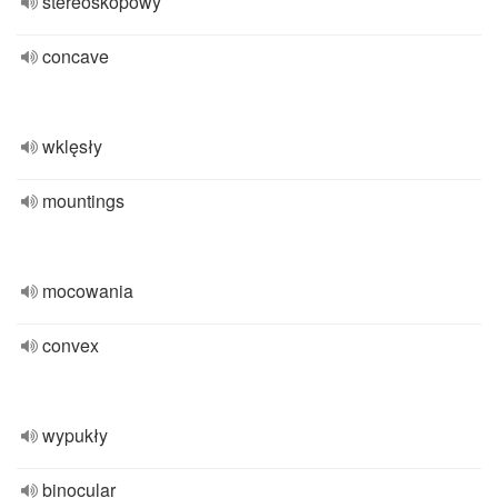
stereoskopowy
concave
wklęsły
mountings
mocowania
convex
wypukły
binocular