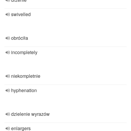
swivelled
obróciła
incompletely
niekompletnie
hyphenation
dzielenie wyrazów
enlargers