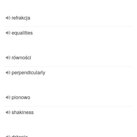
refrakcja
equalities
równości
perpendicularly
pionowo
shakiness
drżenie