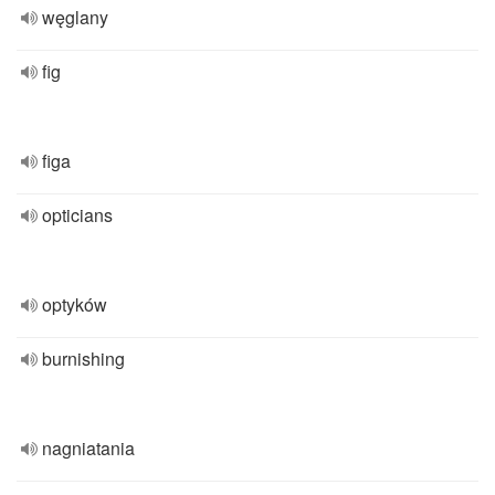
węglany
fig
figa
opticians
optyków
burnishing
nagniatania