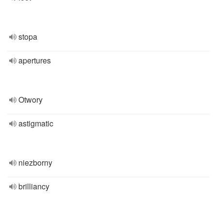
stopa
apertures
Otwory
astigmatic
niezborny
brilliancy