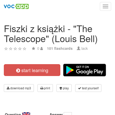
Toggl
navig
Fiszki z książki - "The
Telescope" (Louis Bell)
0
101 flashcards
lack
start learning
download mp3
print
play
test yourself
Question
Answer