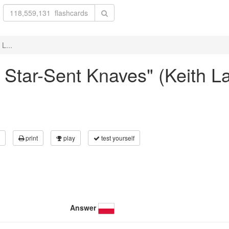
L...
he Star-Sent Knaves" (Keith 
print
play
test yourself
Answer