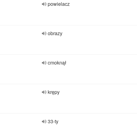
powielacz
obrazy
cmoknął
krępy
33-ty