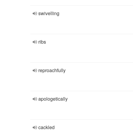
swivelling
ribs
reproachfully
apologetically
cackled