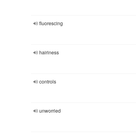
fluorescing
hairiness
controls
unworried