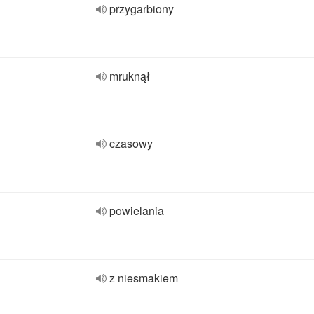
przygarbiony
mruknął
czasowy
powielania
z niesmakiem