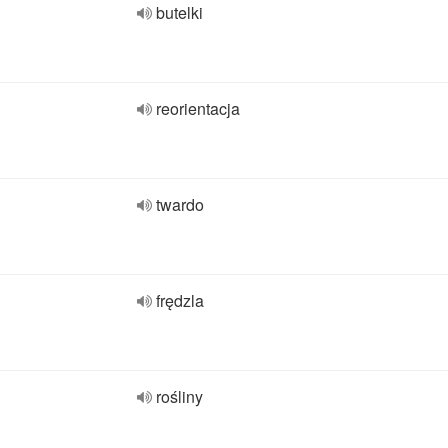
butelki
reorientacja
twardo
frędzla
rośliny