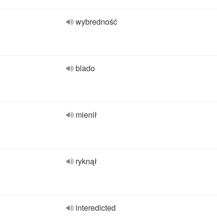
wybredność
blado
mienił
ryknął
interedicted