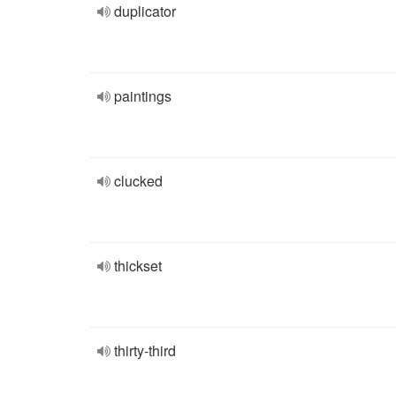
duplicator
paintings
clucked
thickset
thirty-third