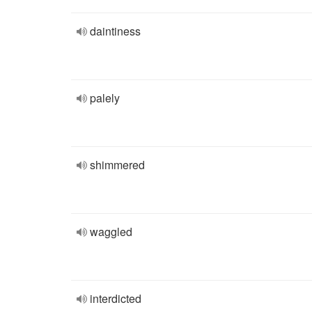
daintiness
palely
shimmered
waggled
interdicted