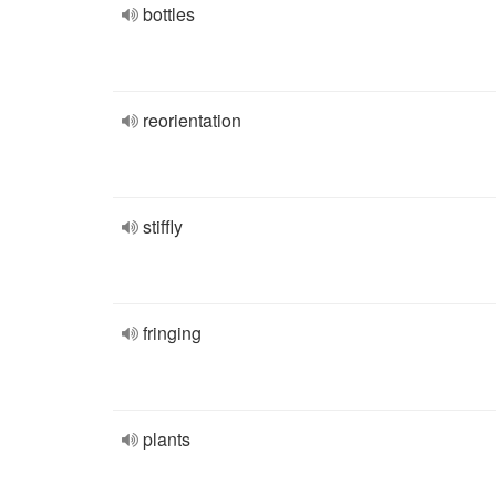
bottles
reorientation
stiffly
fringing
plants