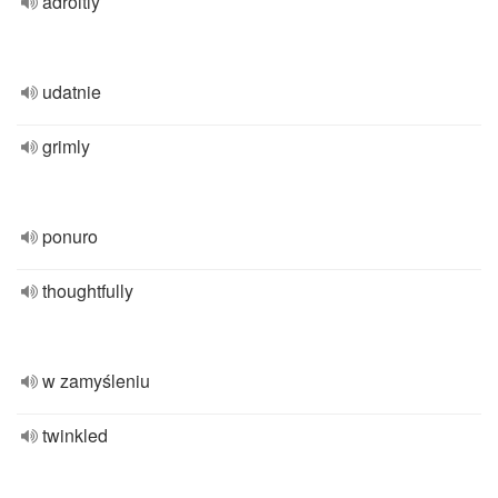
adroitly
udatnie
grimly
ponuro
thoughtfully
w zamyśleniu
twinkled