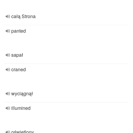
całą Strona
panted
sapał
craned
wyciągnął
illumined
oświetlony