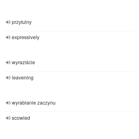
przytulny
expressively
wyraziście
leavening
wyrabianie zaczynu
scowled