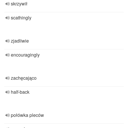
skrzywił
scathingly
zjadliwie
encouragingly
zachęcająco
half-back
połówka pleców