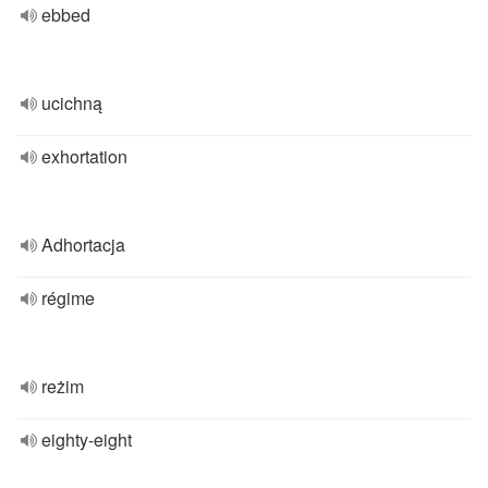
ebbed
ucichną
exhortation
Adhortacja
régime
reżim
eighty-eight