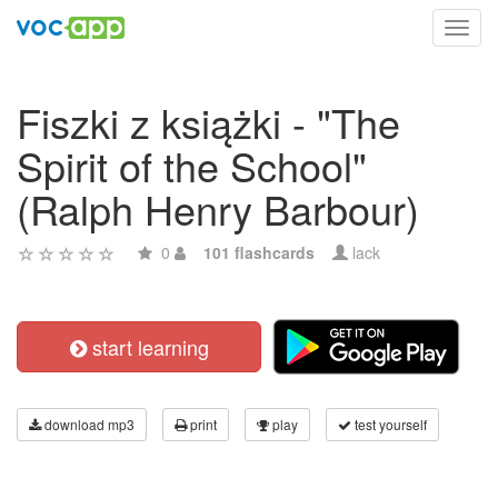
Toggl
navig
Fiszki z książki - "The
Spirit of the School"
(Ralph Henry Barbour)
0
101 flashcards
lack
start learning
download mp3
print
play
test yourself