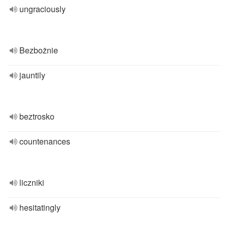
ungraciously
Bezbożnie
jauntily
beztrosko
countenances
liczniki
hesitatingly