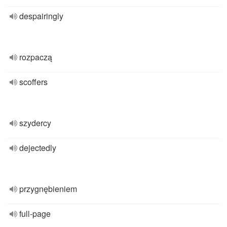
despairingly
rozpaczą
scoffers
szydercy
dejectedly
przygnębieniem
full-page