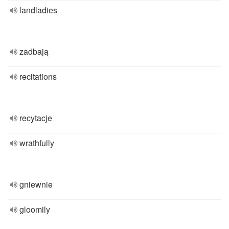
landladies
zadbają
recitations
recytacje
wrathfully
gniewnie
gloomily