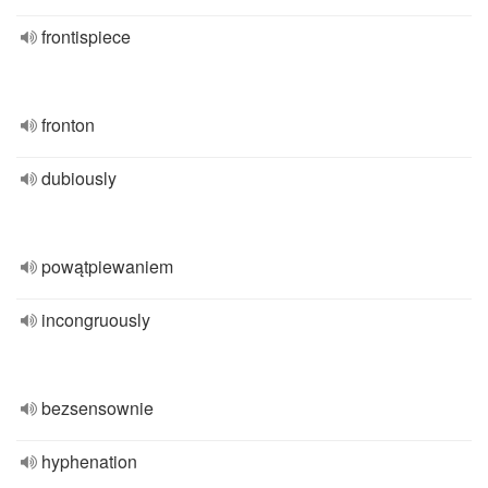
frontispiece
fronton
dubiously
powątpiewaniem
incongruously
bezsensownie
hyphenation