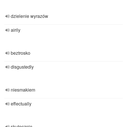
dzielenie wyrazów
airily
beztrosko
disgustedly
niesmakiem
effectually
skutecznie