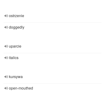
ostrzenie
doggedly
uparcie
italics
kursywa
open-mouthed