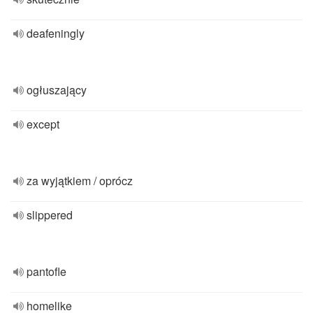
deafeningly
ogłuszający
except
za wyjątkiem / oprócz
slippered
pantofle
homelike