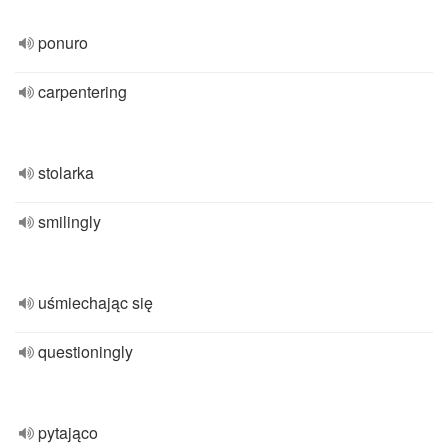
ponuro
carpentering
stolarka
smilingly
uśmiechając się
questioningly
pytająco