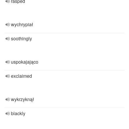
rasped
wychrypiał
soothingly
uspokajająco
exclaimed
wykrzyknął
blackly