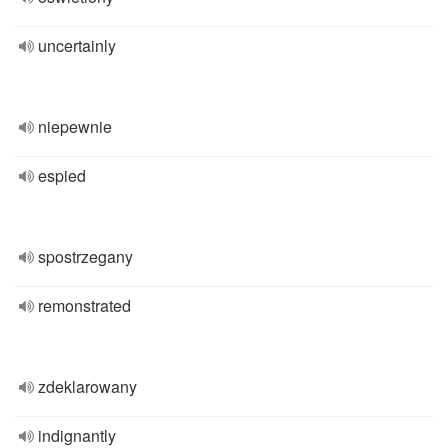
uncertainly
niepewnie
espied
spostrzegany
remonstrated
zdeklarowany
indignantly