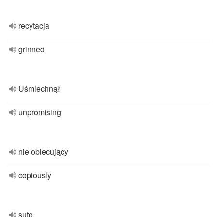
recytacja
grinned
Uśmiechnął
unpromising
nie obiecujący
copiously
suto