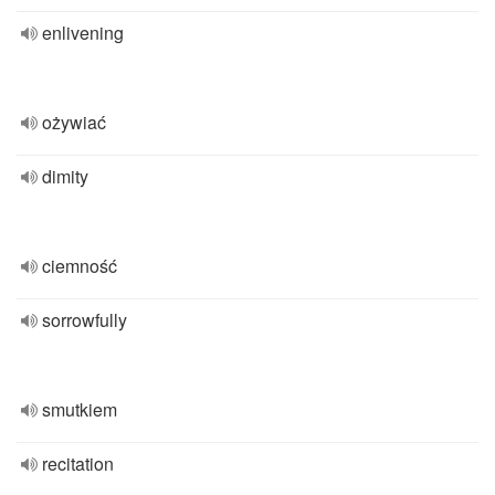
enlivening
ożywiać
dimity
ciemność
sorrowfully
smutkiem
recitation