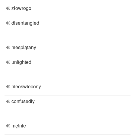
złowrogo
disentangled
niesplątany
unlighted
nieoświecony
confusedly
mętnie