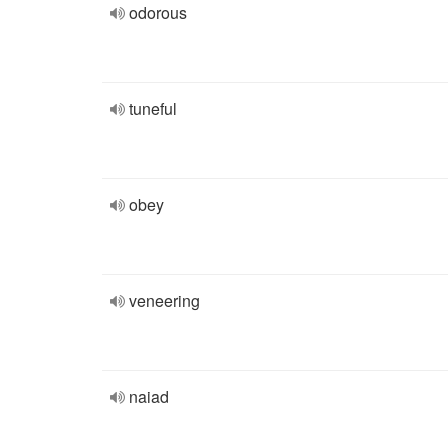
odorous
tuneful
obey
veneering
naiad