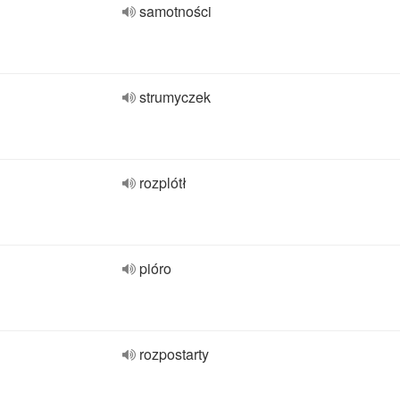
samotności
strumyczek
rozplótł
pióro
rozpostarty