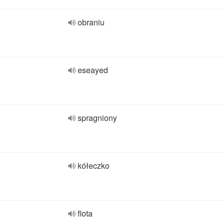
obraniu
eseayed
spragniony
kółeczko
flota