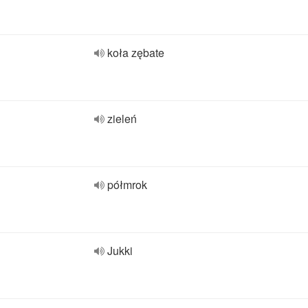
koła zębate
zieleń
półmrok
Jukki