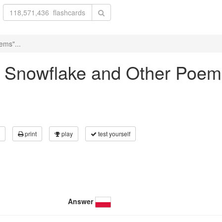
ems"...
he Snowflake and Other Poem
print
play
test yourself
Answer