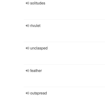
solitudes
rivulet
unclasped
feather
outspread