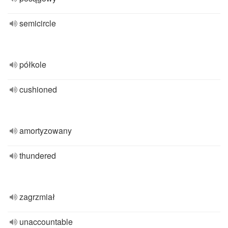
semicircle
półkole
cushioned
amortyzowany
thundered
zagrzmiał
unaccountable