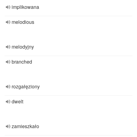
implikowana
melodious
melodyjny
branched
rozgałęziony
dwelt
zamieszkało