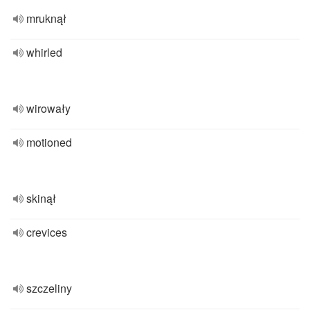
mruknął
whirled
wirowały
motioned
skinął
crevices
szczeliny