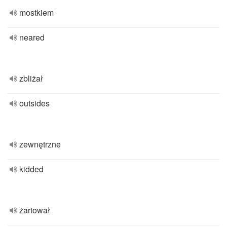
mostkiem
neared
zbliżał
outsides
zewnętrzne
kidded
żartował