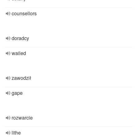
counsellors
doradcy
wailed
zawodził
gape
rozwarcie
lithe