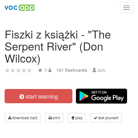
Toggl
navig
Fiszki z książki - "The
Serpent River" (Don
Wilcox)
0
101 flashcards
lack
start learning
download mp3
print
play
test yourself