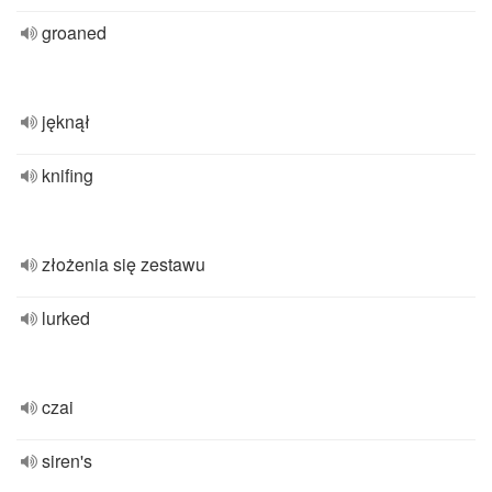
groaned
jęknął
knifing
złożenia się zestawu
lurked
czai
siren's