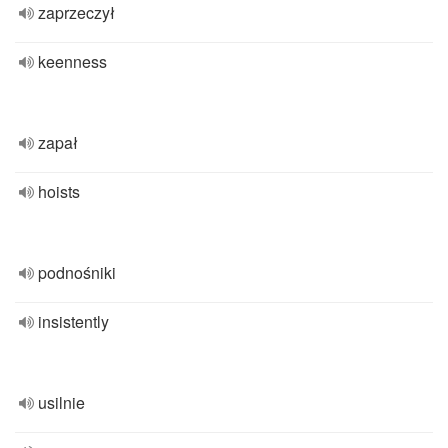
zaprzeczył
keenness
zapał
hoists
podnośniki
insistently
usilnie