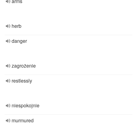
arms
herb
danger
zagrożenie
restlessly
niespokojnie
murmured