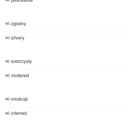
zgodny
silvery
srebrzysty
muttered
mruknął
inferred