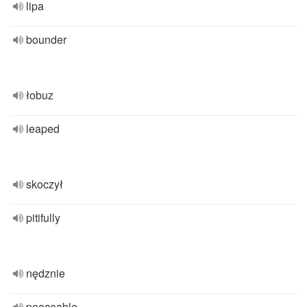
lipa
bounder
łobuz
leaped
skoczył
pitifully
nędznie
peaceable