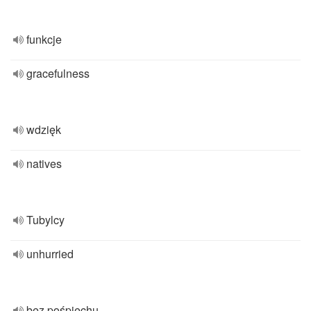
funkcje
gracefulness
wdzięk
natives
Tubylcy
unhurried
bez pośpiechu