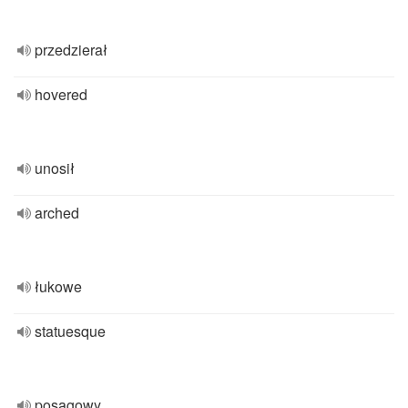
przedzierał
hovered
unosił
arched
łukowe
statuesque
posągowy