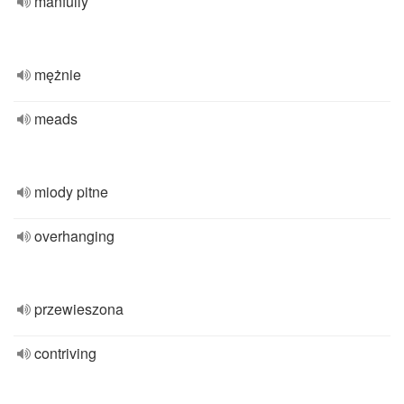
manfully
mężnie
meads
miody pitne
overhanging
przewieszona
contriving