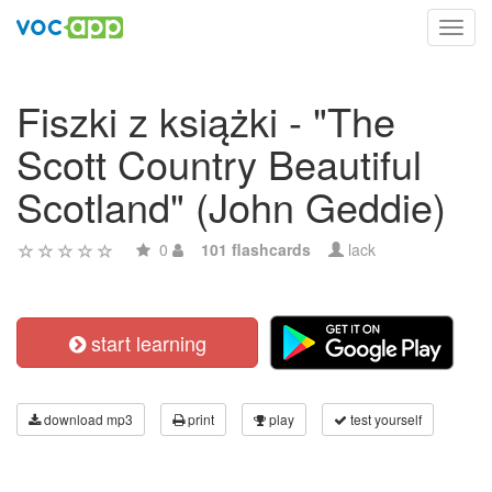
Toggl
navig
Fiszki z książki - "The
Scott Country Beautiful
Scotland" (John Geddie)
0
101 flashcards
lack
start learning
download mp3
print
play
test yourself