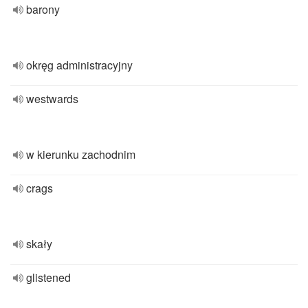
barony
okręg administracyjny
westwards
w kierunku zachodnim
crags
skały
glistened