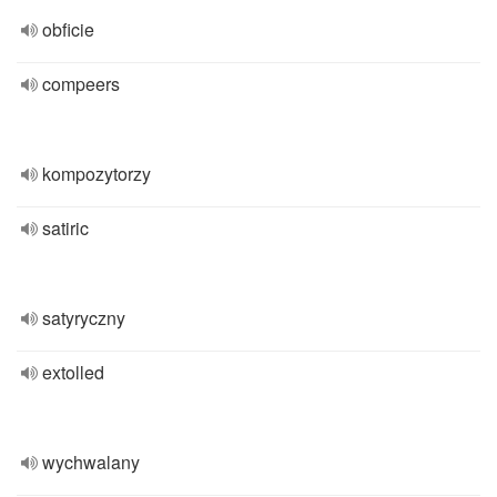
obficie
compeers
kompozytorzy
satiric
satyryczny
extolled
wychwalany