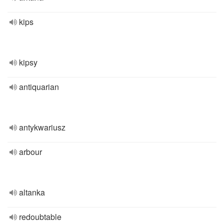
kips
kipsy
antiquarian
antykwariusz
arbour
altanka
redoubtable