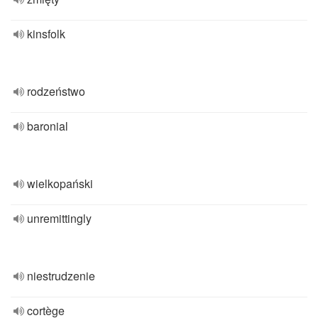
kinsfolk
rodzeństwo
baronial
wielkopański
unremittingly
niestrudzenie
cortège