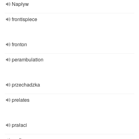
Napływ
frontispiece
fronton
perambulation
przechadzka
prelates
prałaci