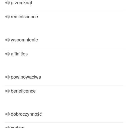
przemknął
reminiscence
wspomnienie
affinities
powinowactwa
beneficence
dobroczynność
curlew