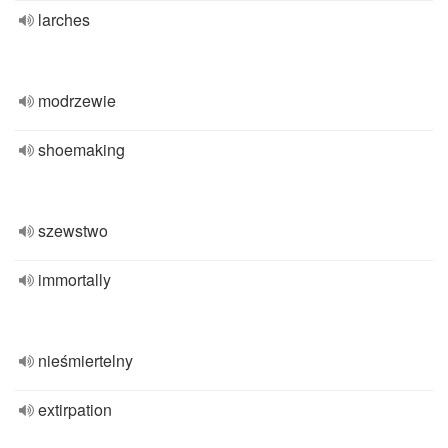
larches
modrzewie
shoemaking
szewstwo
immortally
nieśmiertelny
extirpation