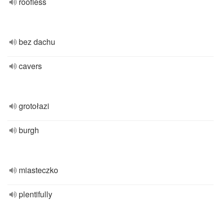
roofless
bez dachu
cavers
grotołazi
burgh
miasteczko
plentifully