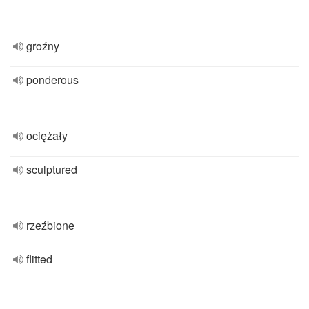
groźny
ponderous
ociężały
sculptured
rzeźbione
flitted