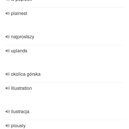
plainest
najprostszy
uplands
okolica górska
illustration
ilustracja
piously