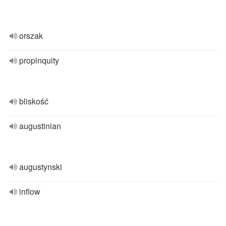
orszak
propinquity
bliskość
augustinian
augustynski
inflow