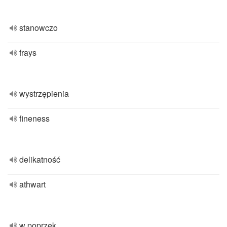
stanowczo
frays
wystrzępienia
fineness
delikatność
athwart
w poprzek