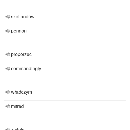
szetlandów
pennon
proporzec
commandingly
władczym
mitred
zmięty