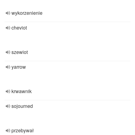
wykorzenienie
cheviot
szewiot
yarrow
krwawnik
sojourned
przebywał