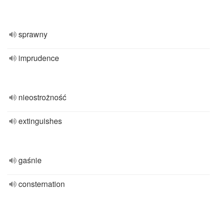
sprawny
imprudence
nieostrożność
extinguishes
gaśnie
consternation