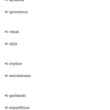
ignoramus
nieuk
slyly
chytrze
earnestness
gorliwość
expeditious