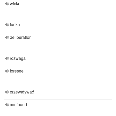
wicket
furtka
deliberation
rozwaga
foresee
przewidywać
confound