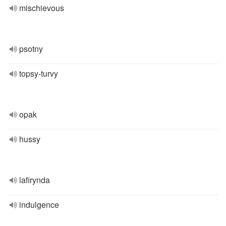
mischievous
psotny
topsy-turvy
opak
hussy
lafirynda
indulgence