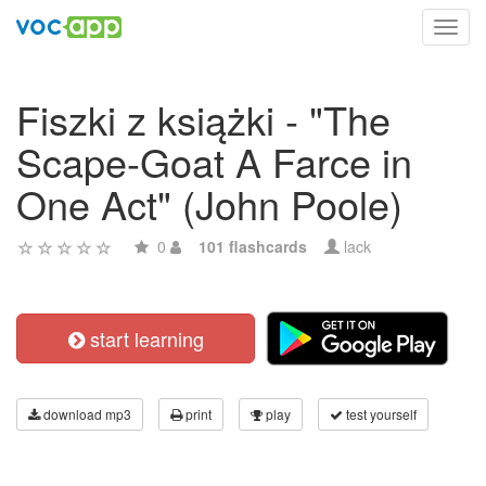
Toggl
navig
Fiszki z książki - "The
Scape-Goat A Farce in
One Act" (John Poole)
0
101 flashcards
lack
start learning
download mp3
print
play
test yourself