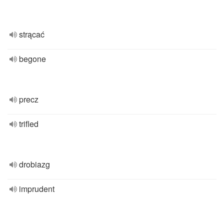
strącać
begone
precz
trifled
drobiazg
imprudent