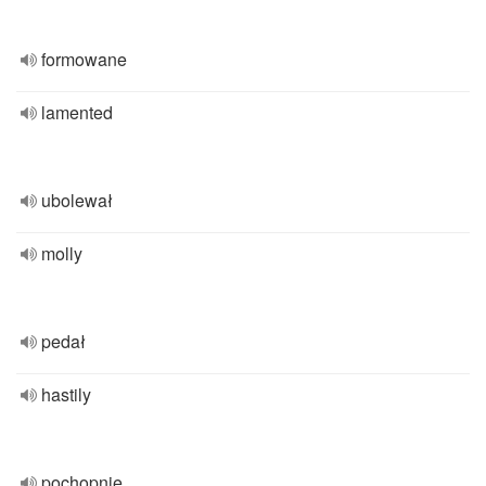
formowane
lamented
ubolewał
molly
pedał
hastily
pochopnie