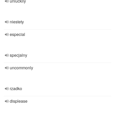
unluckily
niestety
especial
specjalny
uncommonly
rzadko
displease