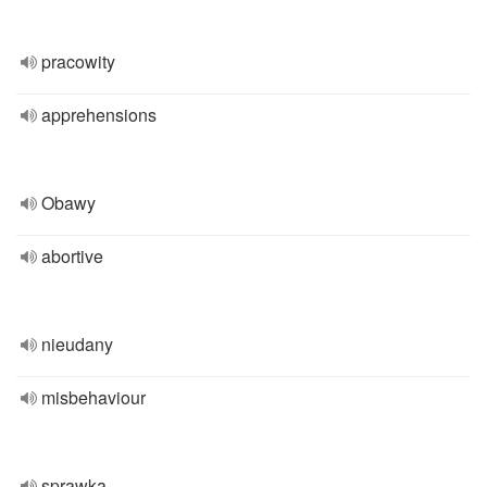
pracowity
apprehensions
Obawy
abortive
nieudany
misbehaviour
sprawka