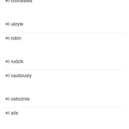
concealed
ukryte
robin
rudzik
cautiously
ostrożnie
ails