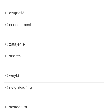
czujność
concealment
zatajenie
snares
wnyki
neighbouring
sąsiednimi