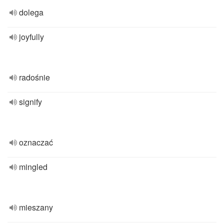
dolega
joyfully
radośnie
signify
oznaczać
mingled
mieszany