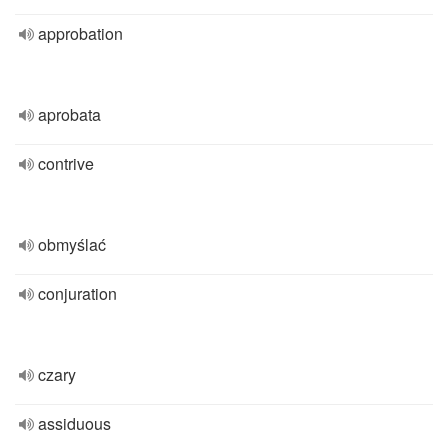
approbation
aprobata
contrive
obmyślać
conjuration
czary
assiduous