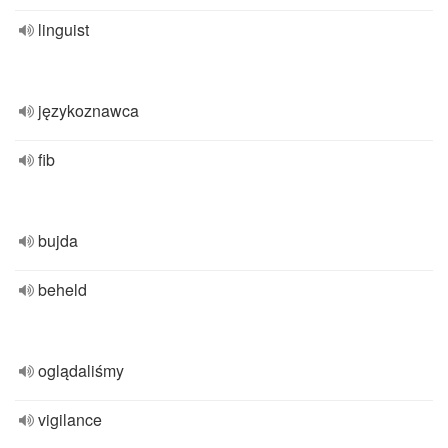
linguist
językoznawca
fib
bujda
beheld
oglądaliśmy
vigilance