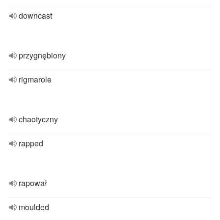
downcast
przygnębiony
rigmarole
chaotyczny
rapped
rapował
moulded