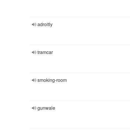
adroitly
tramcar
smoking-room
gunwale