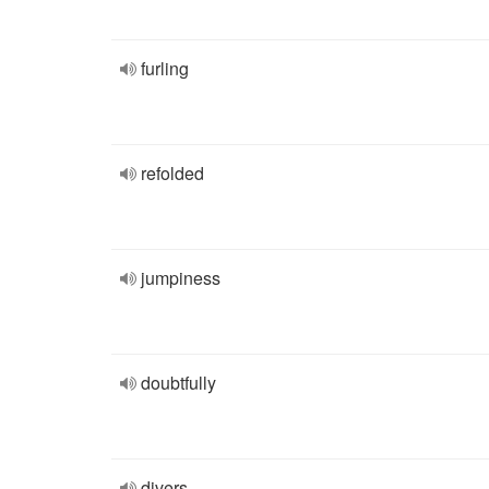
furling
refolded
jumpiness
doubtfully
divers