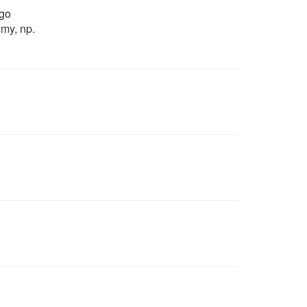
ego
my, np.