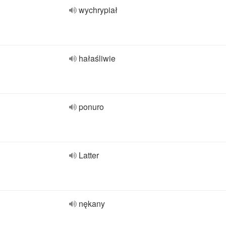
wychrypiał
hałaśliwie
ponuro
Latter
nękany