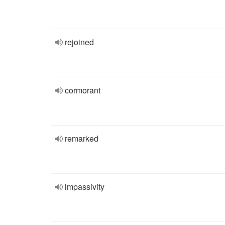
rejoined
cormorant
remarked
impassivity