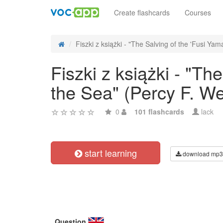
Create flashcards
Courses
Fiszki z książki - "The Salving of the 'Fusi Yama
Fiszki z książki - "Th
the Sea" (Percy F. W
0
101 flashcards
lack
start learning
download mp3
Question