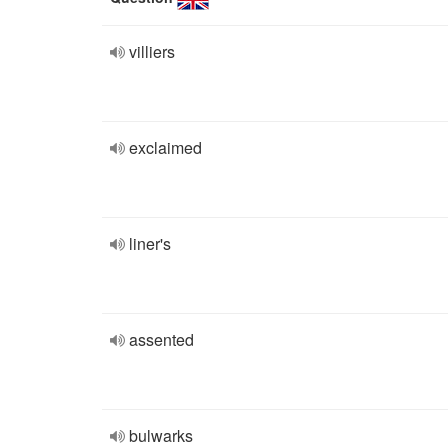
villiers
exclaimed
liner's
assented
bulwarks