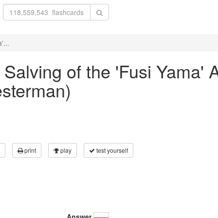
'...
e Salving of the 'Fusi Yama'
esterman)
print
play
test yourself
Answer