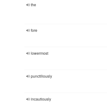
the
fore
lowermost
punctiliously
incautiously