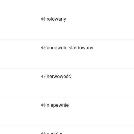
rolowany
ponownie sfałdowany
nerwowość
niepewnie
nurków