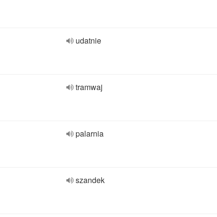
udatnie
tramwaj
palarnia
szandek