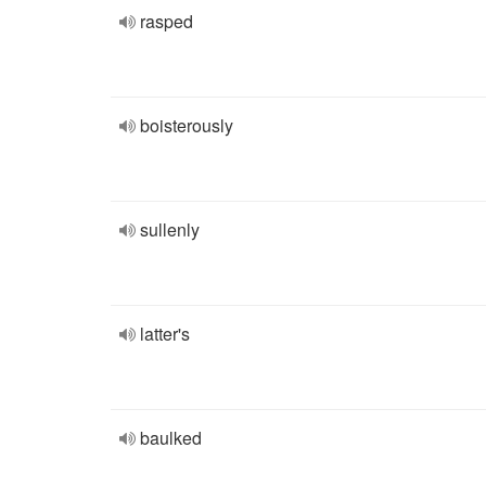
rasped
boisterously
sullenly
latter's
baulked