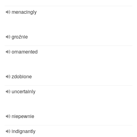
menacingly
groźnie
ornamented
zdobione
uncertainly
niepewnie
indignantly