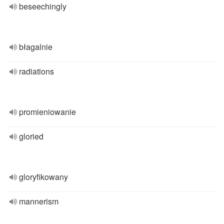
beseechingly
błagalnie
radiations
promieniowanie
gloried
gloryfikowany
mannerism