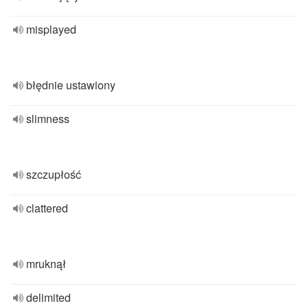
misplayed
błędnie ustawiony
slimness
szczupłość
clattered
mruknął
delimited