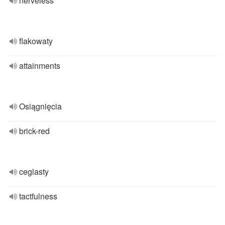
nerveless
flakowaty
attainments
Osiągnięcia
brick-red
ceglasty
tactfulness