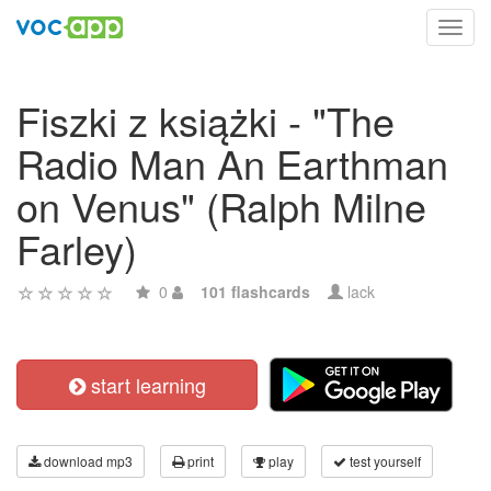
Toggl
navig
Fiszki z książki - "The
Radio Man An Earthman
on Venus" (Ralph Milne
Farley)
0
101 flashcards
lack
start learning
download mp3
print
play
test yourself