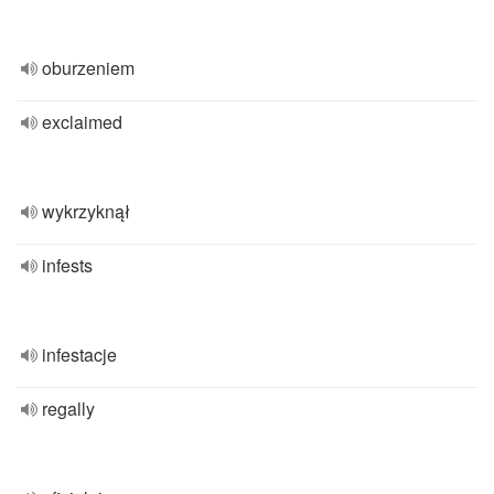
oburzeniem
exclaimed
wykrzyknął
infests
infestacje
regally