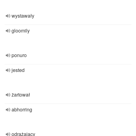
wystawały
gloomily
ponuro
jested
żartował
abhorring
odrażający