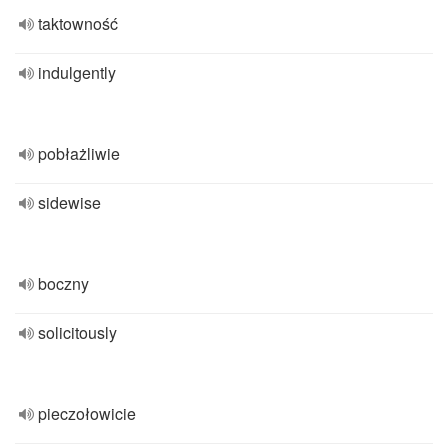
taktowność
indulgently
pobłażliwie
sidewise
boczny
solicitously
pieczołowicie