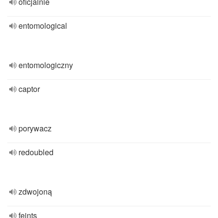
oficjalnie
entomological
entomologiczny
captor
porywacz
redoubled
zdwojoną
feints