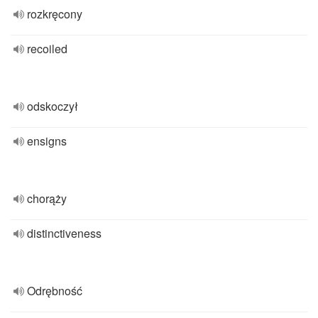
rozkręcony
recoiled
odskoczył
ensigns
chorąży
distinctiveness
Odrębność