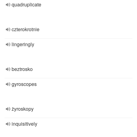
quadruplicate
czterokrotnie
lingeringly
beztrosko
gyroscopes
żyroskopy
inquisitively