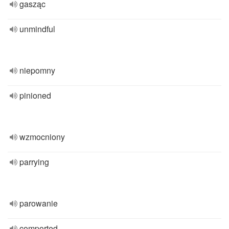
gasząc
unmindful
niepomny
pinioned
wzmocniony
parrying
parowanie
comported