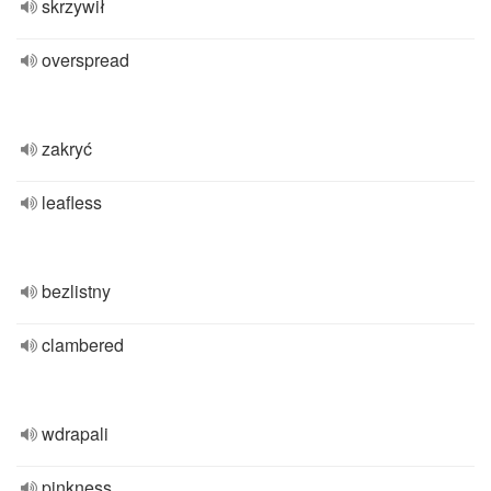
skrzywił
overspread
zakryć
leafless
bezlistny
clambered
wdrapali
pinkness