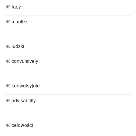
łapy
manlike
ludzki
convulsively
konwulsyjnie
advisability
celowości