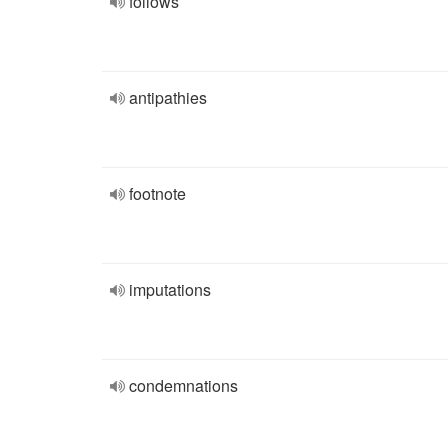
follows
antipathies
footnote
imputations
condemnations