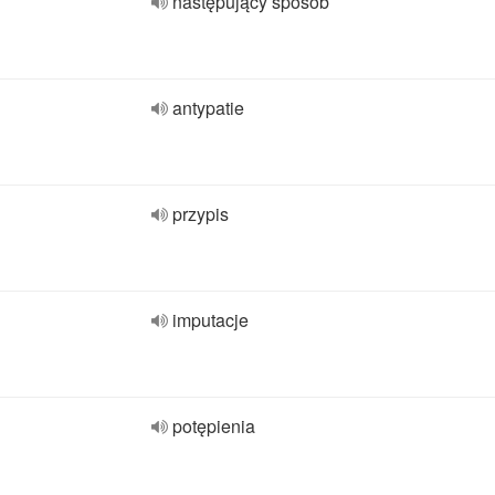
następujący sposób
antypatie
przypis
imputacje
potępienia