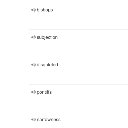
bishops
subjection
disquieted
pontiffs
narrowness