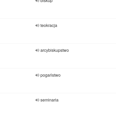
biskup
teokracja
arcybiskupstwo
pogaństwo
seminaria