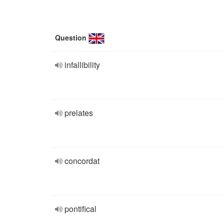
Question
infallibility
prelates
concordat
pontifical