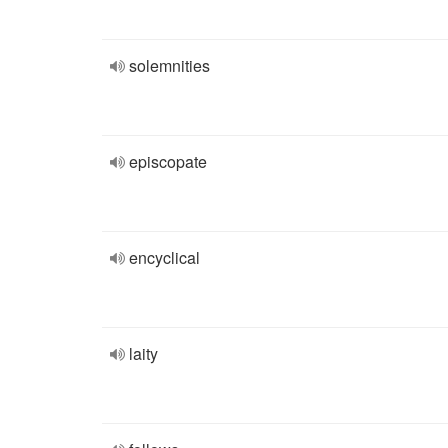
solemnities
episcopate
encyclical
laity