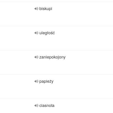
biskupi
uległość
zaniepokojony
papieży
ciasnota