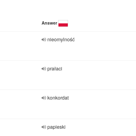
Answer
nieomylność
prałaci
konkordat
papieski