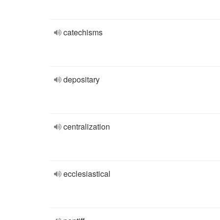
catechisms
depositary
centralization
ecclesiastical