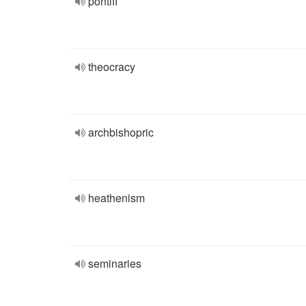
pontiff
theocracy
archbishopric
heathenism
seminaries