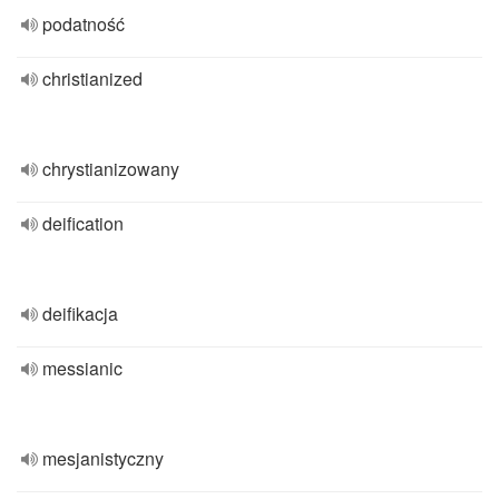
podatność
christianized
chrystianizowany
deification
deifikacja
messianic
mesjanistyczny