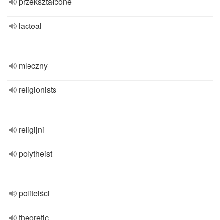
przekształcone
lacteal
mleczny
religionists
religijni
polytheist
politeiści
theoretic