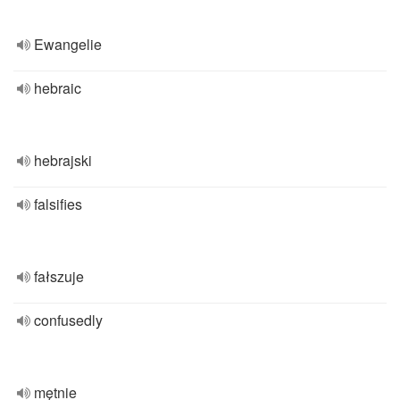
Ewangelie
hebraic
hebrajski
falsifies
fałszuje
confusedly
mętnie