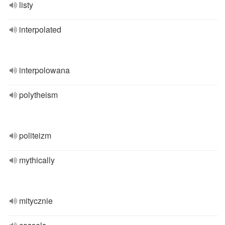
listy
interpolated
interpolowana
polytheism
politeizm
mythically
mitycznie