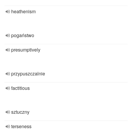
heathenism
pogaństwo
presumptively
przypuszczalnie
factitious
sztuczny
terseness