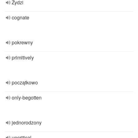
Żydzi
cognate
pokrewny
primitively
początkowo
only-begotten
jednorodzony
uncritical