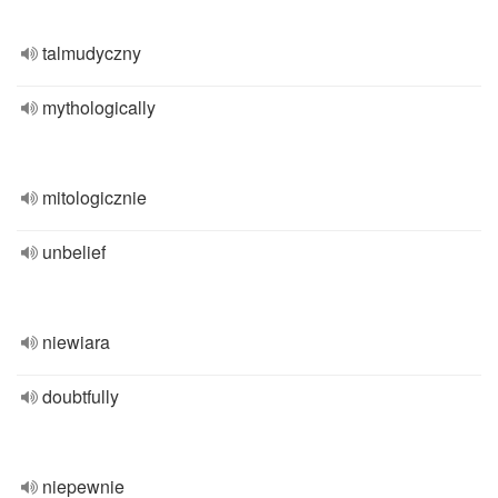
talmudyczny
mythologically
mitologicznie
unbelief
niewiara
doubtfully
niepewnie