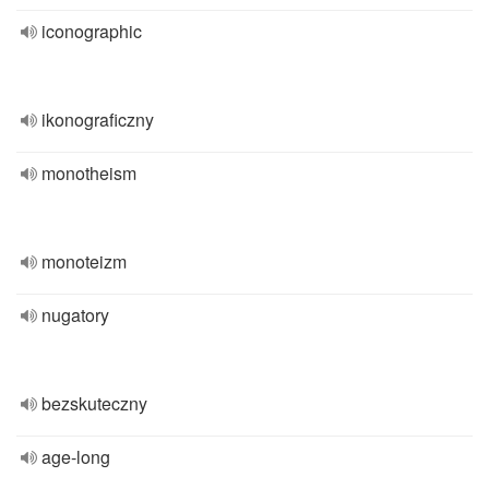
iconographic
ikonograficzny
monotheism
monoteizm
nugatory
bezskuteczny
age-long