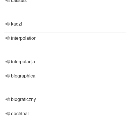
cassels
kadzi
interpolation
interpolacja
biographical
biograficzny
doctrinal