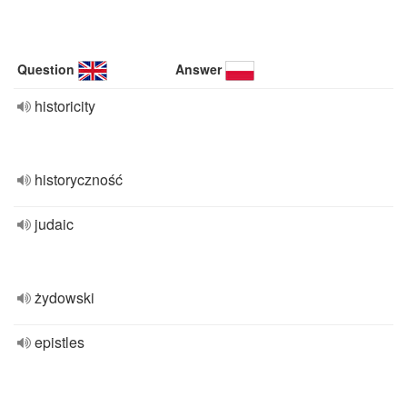
Question
Answer
historicity
historyczność
judaic
żydowski
epistles