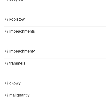
kopistów
impeachments
impeachmenty
trammels
okowy
malignantly