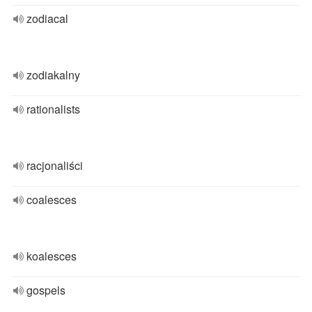
zodiacal
zodiakalny
rationalists
racjonaliści
coalesces
koalesces
gospels