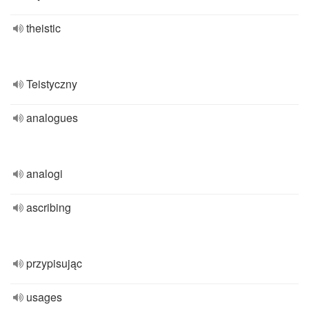
theistic
Teistyczny
analogues
analogi
ascribing
przypisując
usages