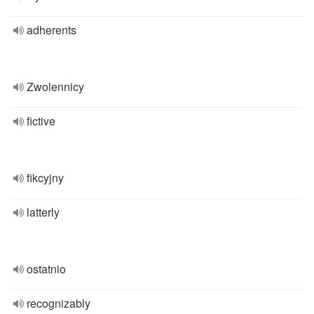
adherents
Zwolennicy
fictive
fikcyjny
latterly
ostatnio
recognizably