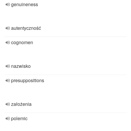
genuineness
autentyczność
cognomen
nazwisko
presuppositions
założenia
polemic