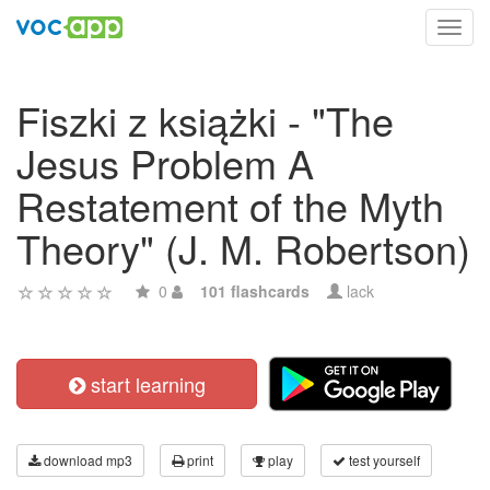
Toggl
navig
Fiszki z książki - "The
Jesus Problem A
Restatement of the Myth
Theory" (J. M. Robertson)
0
101 flashcards
lack
start learning
download mp3
print
play
test yourself