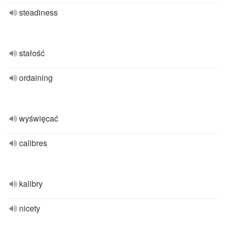
steadiness
stałość
ordaining
wyświęcać
calibres
kalibry
nicety