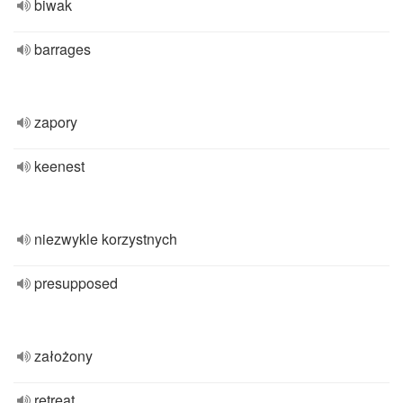
biwak
barrages
zapory
keenest
niezwykle korzystnych
presupposed
założony
retreat