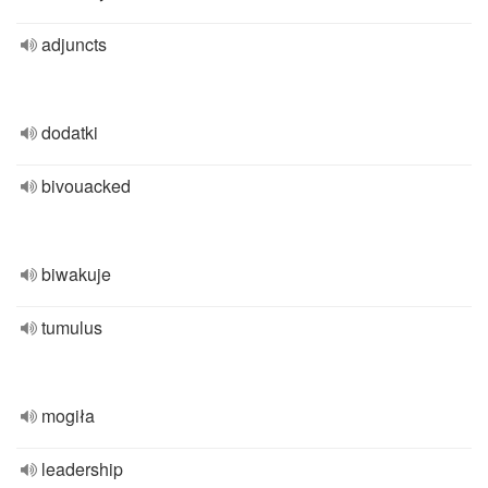
adjuncts
dodatki
bivouacked
biwakuje
tumulus
mogiła
leadership