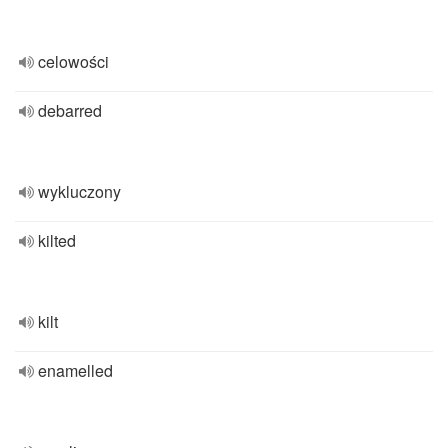
celowości
debarred
wykluczony
kilted
kilt
enamelled