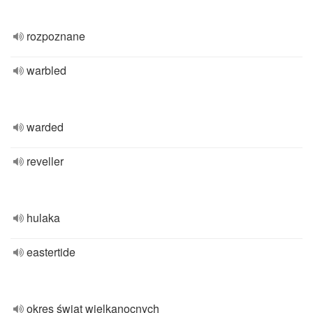
rozpoznane
warbled
warded
reveller
hulaka
eastertide
okres świąt wielkanocnych