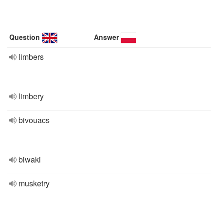
Question
Answer
limbers
limbery
bivouacs
biwaki
musketry