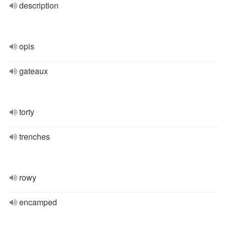
description
opis
gateaux
torty
trenches
rowy
encamped