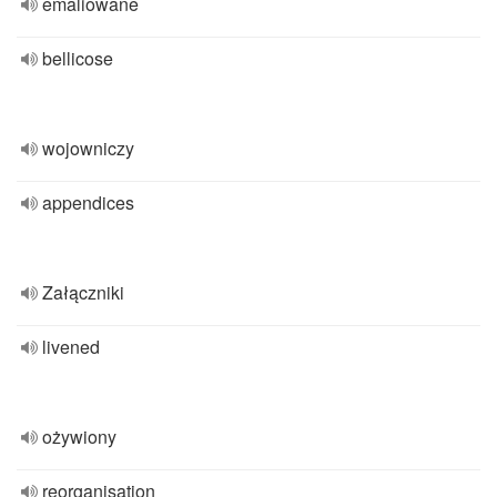
emaliowane
bellicose
wojowniczy
appendices
Załączniki
livened
ożywiony
reorganisation