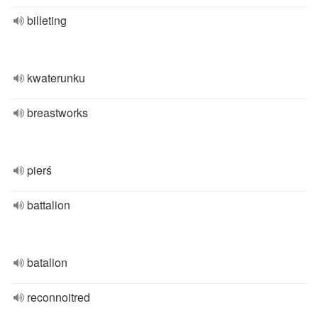
billeting
kwaterunku
breastworks
pierś
battalion
batalion
reconnoitred