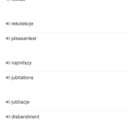
rekolekcje
pleasantest
najmilszy
jubilations
jubilacje
disbandment