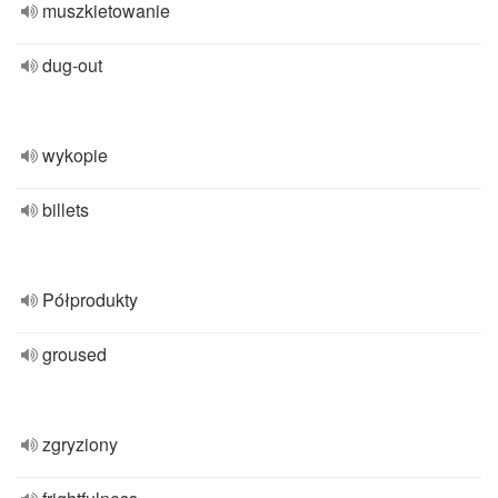
muszkietowanie
dug-out
wykopie
billets
Półprodukty
groused
zgryziony