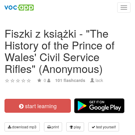
Toggl
navig
Fiszki z książki - "The
History of the Prince of
Wales' Civil Service
Rifles" (Anonymous)
0
101 flashcards
lack
start learning
download mp3
print
play
test yourself