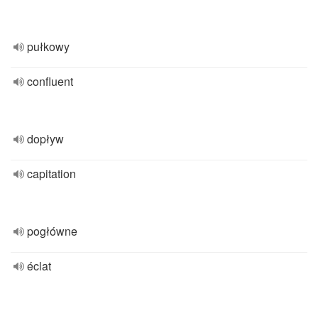
pułkowy
confluent
dopływ
capitation
pogłówne
éclat