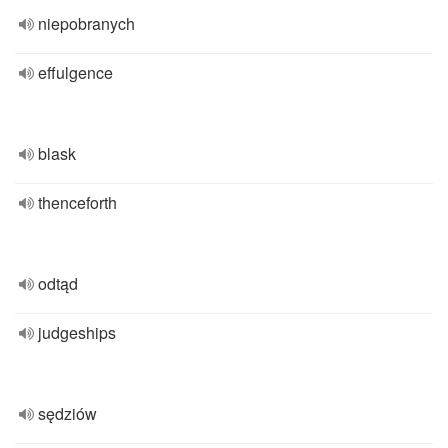
niepobranych
effulgence
blask
thenceforth
odtąd
judgeships
sędziów