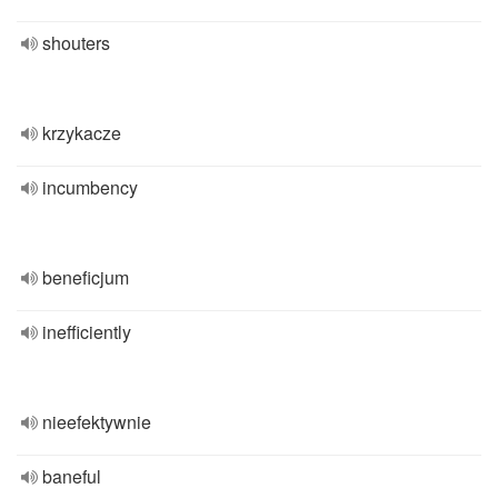
shouters
krzykacze
incumbency
beneficjum
inefficiently
nieefektywnie
baneful