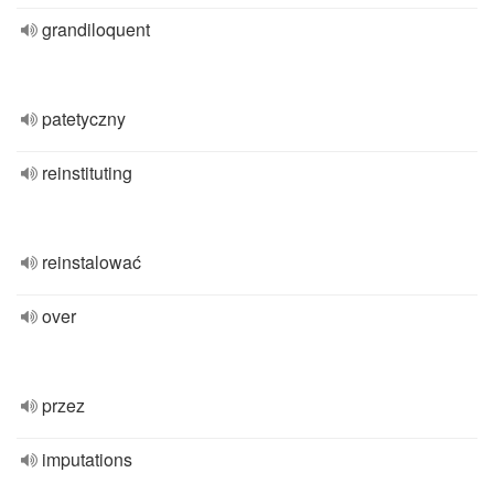
grandiloquent
patetyczny
reinstituting
reinstalować
over
przez
imputations