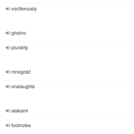
vociferously
głośno
plurality
mnogość
onslaughts
atakami
footnotes