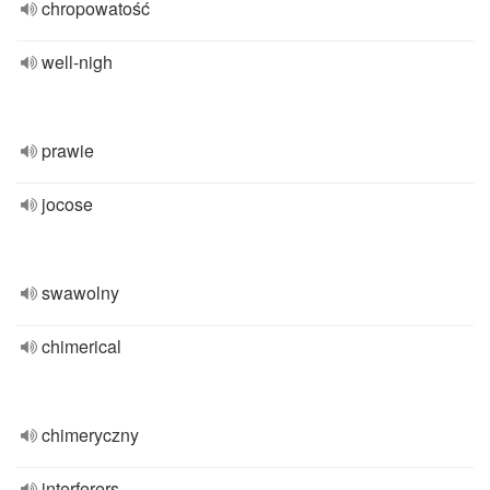
chropowatość
well-nigh
prawie
jocose
swawolny
chimerical
chimeryczny
interferers