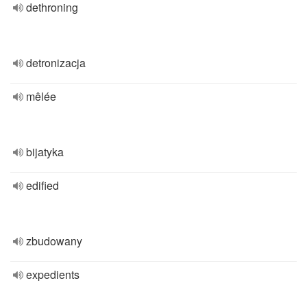
dethroning
detronizacja
mêlée
bijatyka
edified
zbudowany
expedients