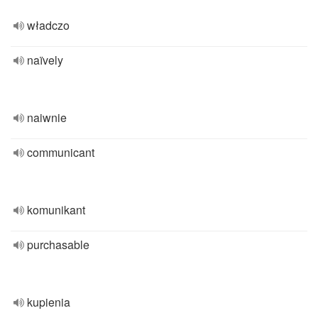
władczo
naïvely
naiwnie
communicant
komunikant
purchasable
kupienia