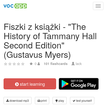
Toggl
navig
Fiszki z książki - "The
History of Tammany Hall
Second Edition"
(Gustavus Myers)
0
101 flashcards
lack
start learning
download mp3
print
play
test yourself