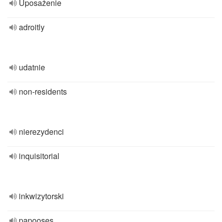
Uposażenie
adroitly
udatnie
non-residents
nierezydenci
inquisitorial
inkwizytorski
papooses