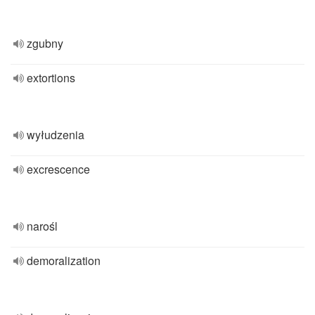
zgubny
extortions
wyłudzenia
excrescence
narośl
demoralization