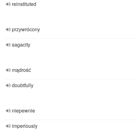
reinstituted
przywrócony
sagacity
mądrość
doubtfully
niepewnie
imperiously