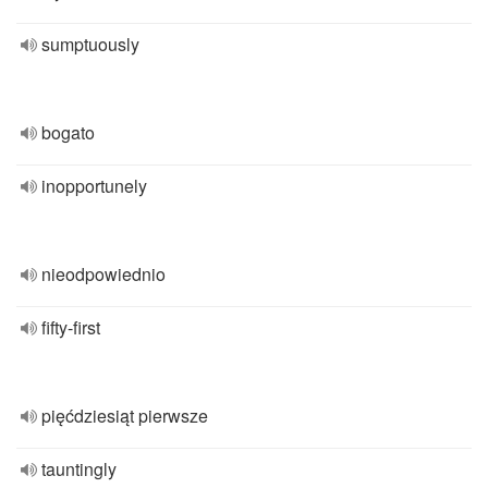
sumptuously
bogato
inopportunely
nieodpowiednio
fifty-first
pięćdziesiąt pierwsze
tauntingly