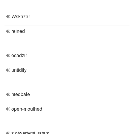
Wskazał
reined
osadził
untidily
niedbale
open-mouthed
z otwartymi ustami