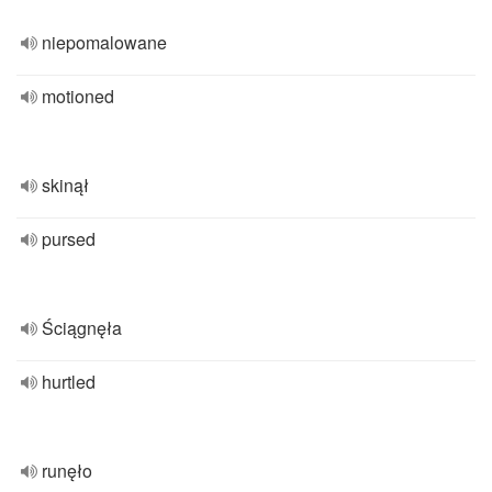
niepomalowane
motioned
skinął
pursed
Ściągnęła
hurtled
runęło