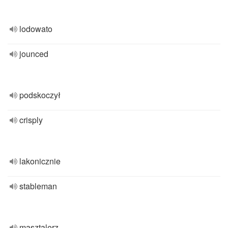
lodowato
jounced
podskoczył
crisply
lakonicznie
stableman
masztalerz