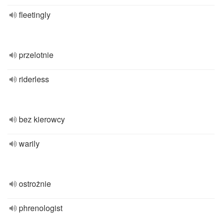
fleetingly
przelotnie
riderless
bez kierowcy
warily
ostrożnie
phrenologist