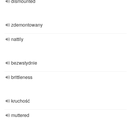
dismounted
zdemontowany
nattily
bezwstydnie
brittleness
kruchość
muttered