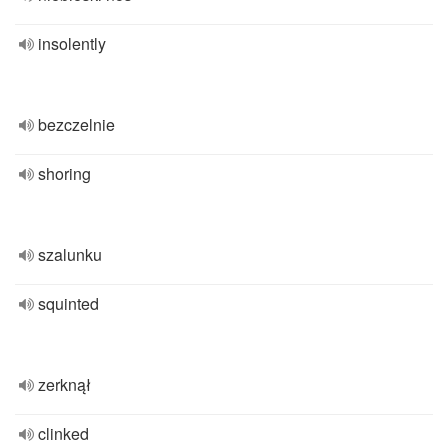
insolently
bezczelnie
shoring
szalunku
squinted
zerknął
clinked