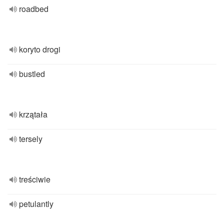
roadbed
koryto drogi
bustled
krzątała
tersely
treściwie
petulantly