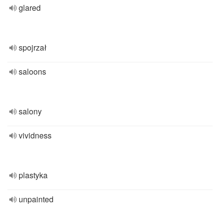
glared
spojrzał
saloons
salony
vividness
plastyka
unpainted