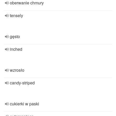
oberwanie chmury
tensely
gęsto
inched
wzrosło
candy-striped
cukierki w paski