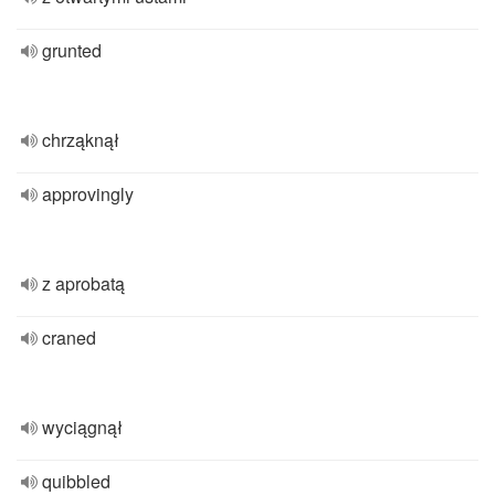
grunted
chrząknął
approvingly
z aprobatą
craned
wyciągnął
quibbled