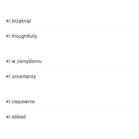
brzęknął
thoughtfully
w zamyśleniu
uncertainly
niepewnie
ebbed