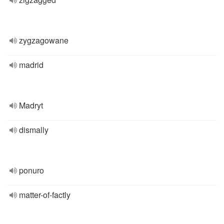
zygzagowane
madrid
Madryt
dismally
ponuro
matter-of-factly