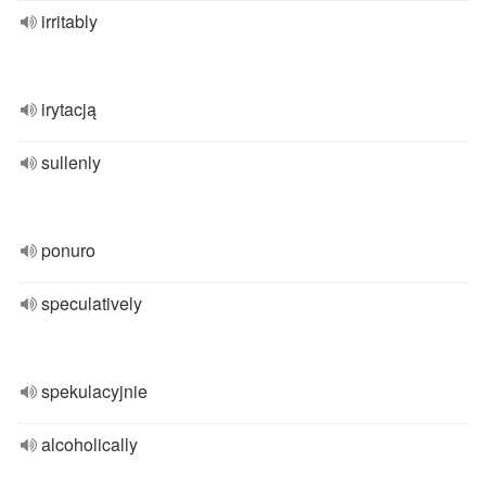
irritably
irytacją
sullenly
ponuro
speculatively
spekulacyjnie
alcoholically