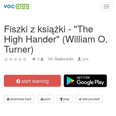
Toggl
navig
Fiszki z książki - "The
High Hander" (William O.
Turner)
0
101 flashcards
lack
start learning
download mp3
print
play
test yourself