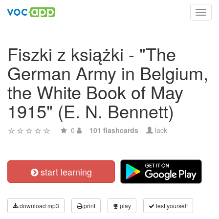
Toggl
navig
Fiszki z książki - "The
German Army in Belgium,
the White Book of May
1915" (E. N. Bennett)
0
101 flashcards
lack
start learning
download mp3
print
play
test yourself