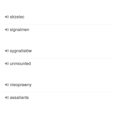
strzelec
signalmen
sygnalistów
unmounted
nieoprawny
assailants