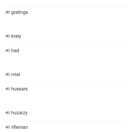
gratings
kraty
had
miał
hussars
huzarzy
rifleman