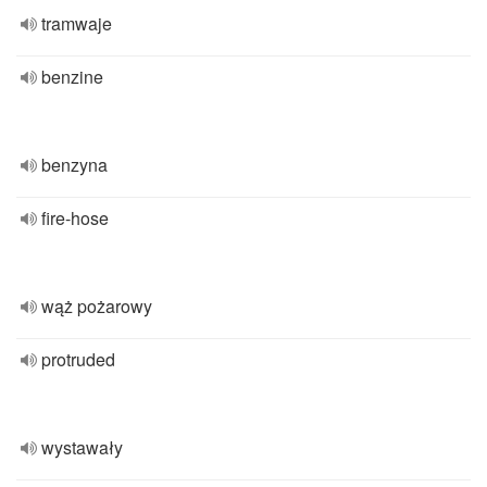
tramwaje
benzine
benzyna
fire-hose
wąż pożarowy
protruded
wystawały