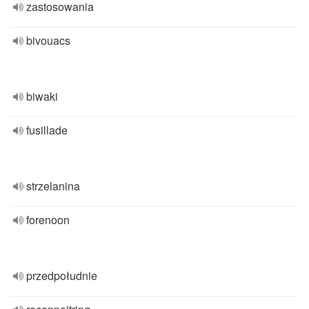
zastosowania
bivouacs
biwaki
fusillade
strzelanina
forenoon
przedpołudnie