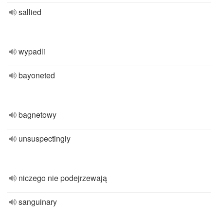
sallied
wypadli
bayoneted
bagnetowy
unsuspectingly
niczego nie podejrzewają
sanguinary