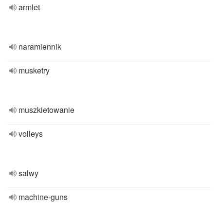
armlet
naramiennik
musketry
muszkietowanie
volleys
salwy
machine-guns