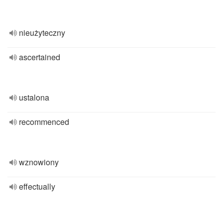
nieużyteczny
ascertained
ustalona
recommenced
wznowiony
effectually