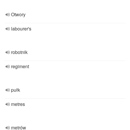
Otwory
labourer's
robotnik
regiment
pułk
metres
metrów