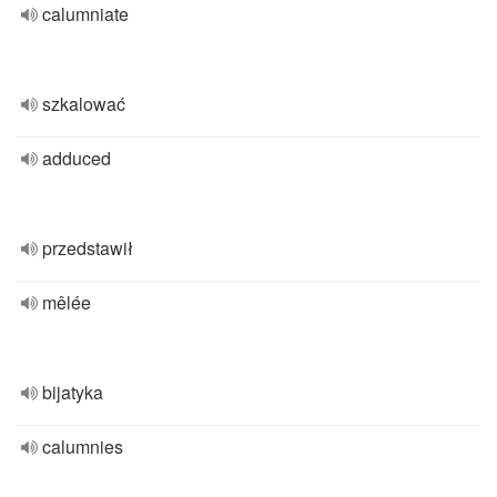
calumniate
szkalować
adduced
przedstawił
mêlée
bijatyka
calumnies