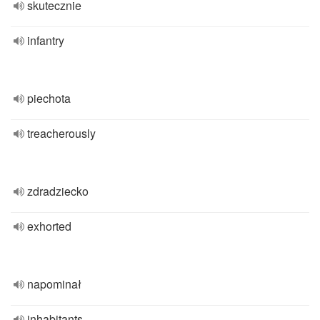
skutecznie
infantry
piechota
treacherously
zdradziecko
exhorted
napominał
inhabitants