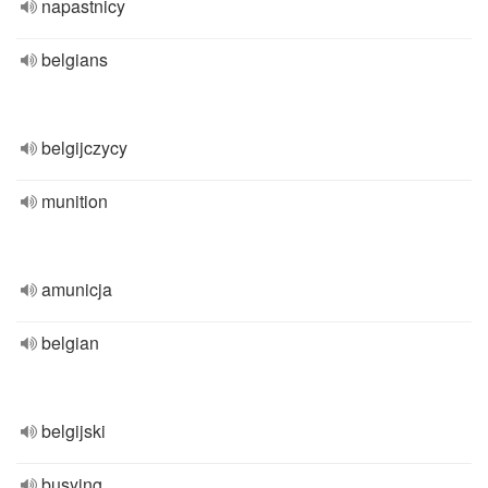
napastnicy
belgians
belgijczycy
munition
amunicja
belgian
belgijski
busying