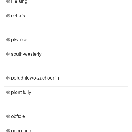
Helsing
cellars
piwnice
south-westerly
południowo-zachodnim
plentifully
obficie
peep-hole