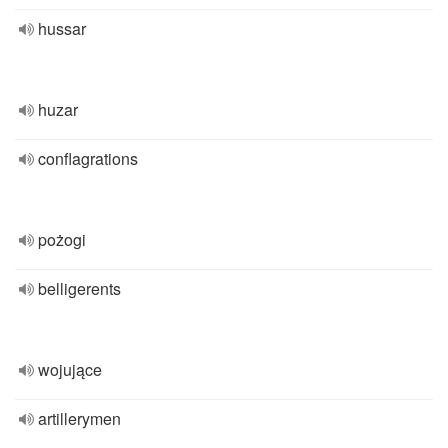
hussar
huzar
conflagrations
pożogi
belligerents
wojujące
artillerymen