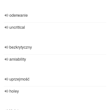
oderwanie
uncritical
bezkrytyczny
amiability
uprzejmość
holey