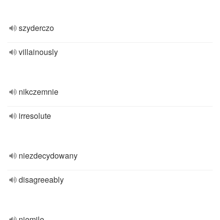
szyderczo
villainously
nikczemnie
irresolute
niezdecydowany
disagreeably
niemile