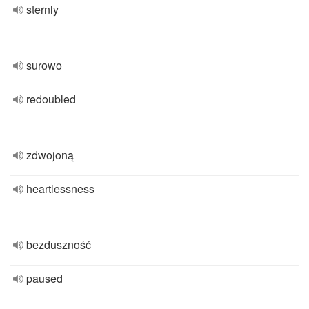
sternly
surowo
redoubled
zdwojoną
heartlessness
bezduszność
paused