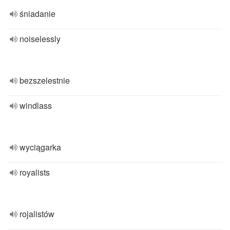
śniadanie
noiselessly
bezszelestnie
windlass
wyciągarka
royalists
rojalistów