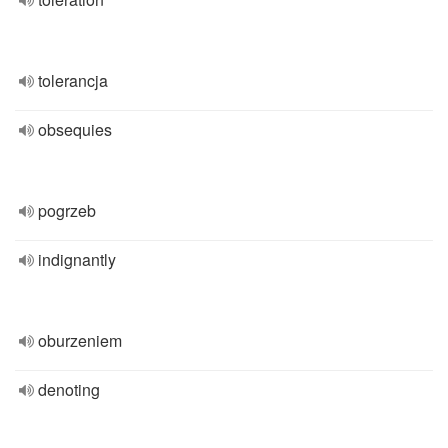
tolerancja
obsequies
pogrzeb
indignantly
oburzeniem
denoting