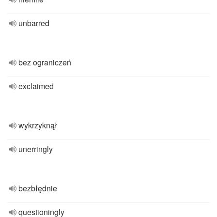
unbarred
bez ograniczeń
exclaimed
wykrzyknął
unerringly
bezbłędnie
questioningly