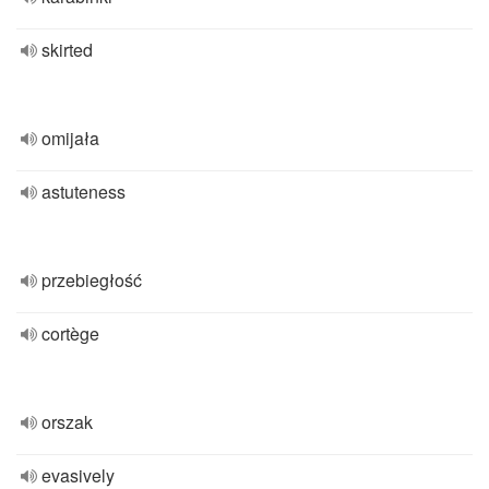
skirted
omijała
astuteness
przebiegłość
cortège
orszak
evasively