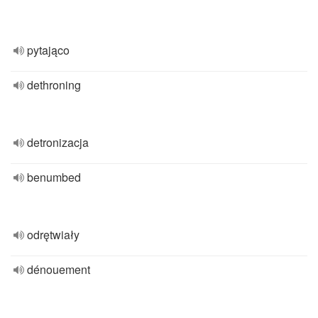
pytająco
dethroning
detronizacja
benumbed
odrętwiały
dénouement