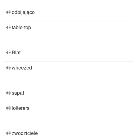
odbijająco
table-top
Blat
wheezed
sapał
loiterers
zwodziciele