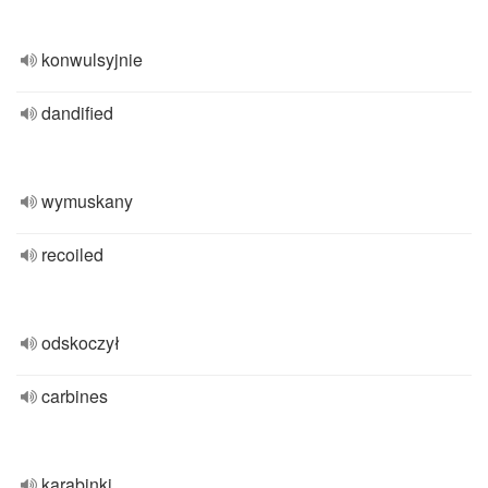
konwulsyjnie
dandified
wymuskany
recoiled
odskoczył
carbines
karabinki