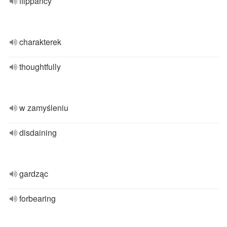
flippancy
charakterek
thoughtfully
w zamyśleniu
disdaining
gardząc
forbearing