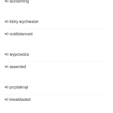
acclaiming
który wychwalał
outdistanced
wyprzedza
assented
przytaknął
breakfasted