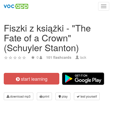
Toggl
navig
Fiszki z książki - "The
Fate of a Crown"
(Schuyler Stanton)
0
101 flashcards
lack
start learning
download mp3
print
play
test yourself