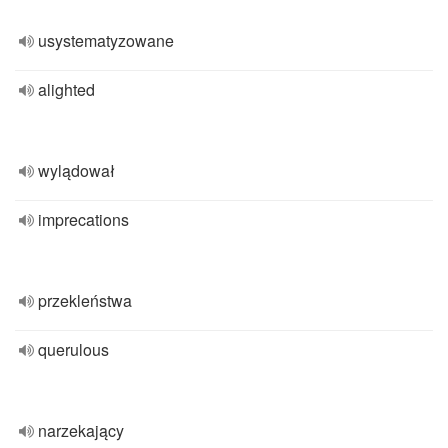
usystematyzowane
alighted
wylądował
imprecations
przekleństwa
querulous
narzekający