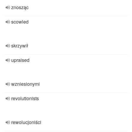
znosząc
scowled
skrzywił
upraised
wzniesionymi
revolutionists
rewolucjoniści