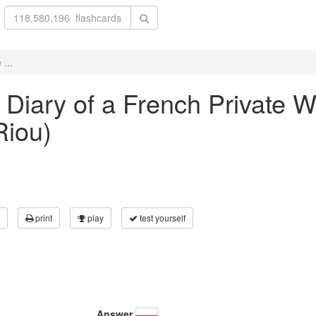
 ...
he Diary of a French Private
Riou)
print
play
test yourself
Answer