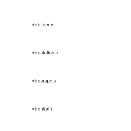
bilberry
palatinate
parapets
entrain