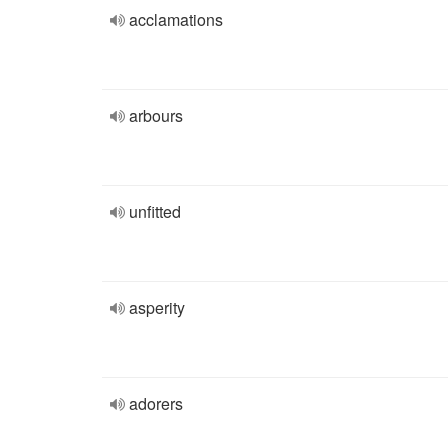
acclamations
arbours
unfitted
asperity
adorers