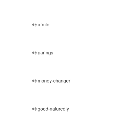
armlet
parings
money-changer
good-naturedly