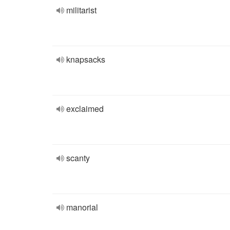
militarist
knapsacks
exclaimed
scanty
manorial