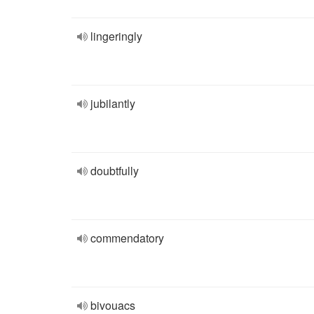
lingeringly
jubilantly
doubtfully
commendatory
bivouacs