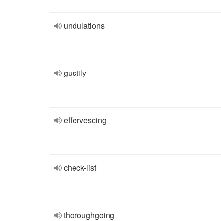
undulations
gustily
effervescing
check-list
thoroughgoing