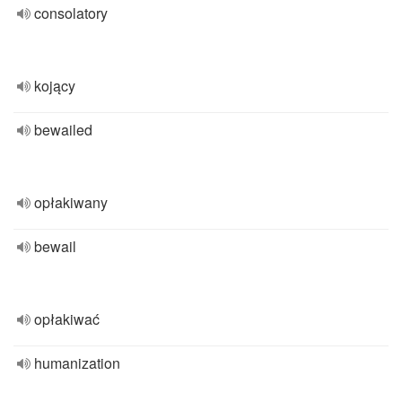
consolatory
kojący
bewailed
opłakiwany
bewail
opłakiwać
humanization