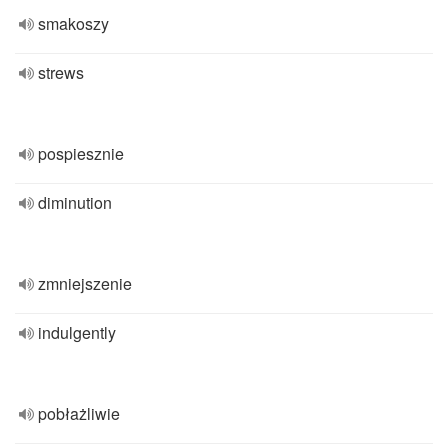
smakoszy
strews
pospiesznie
diminution
zmniejszenie
indulgently
pobłażliwie