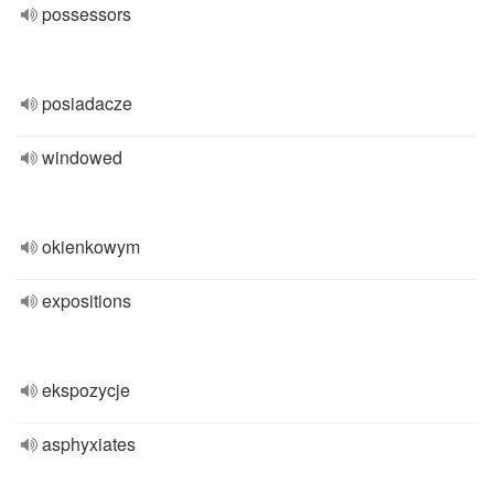
possessors
posiadacze
windowed
okienkowym
expositions
ekspozycje
asphyxiates