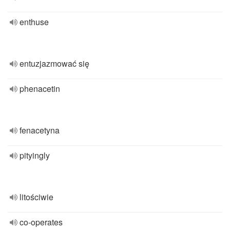
enthuse
entuzjazmować się
phenacetin
fenacetyna
pityingly
litościwie
co-operates