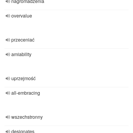
nagromadzenia
overvalue
przeceniać
amiability
uprzejmość
all-embracing
wszechstronny
designates