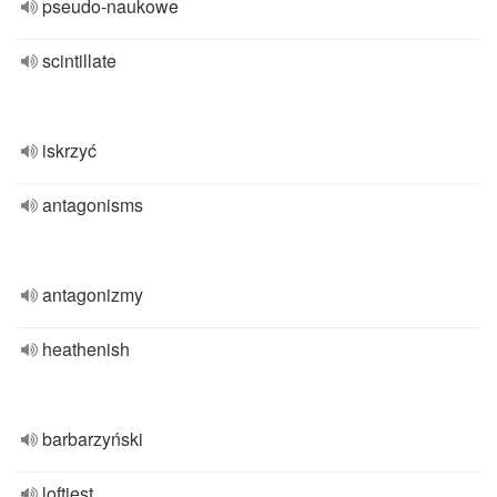
pseudo-naukowe
scintillate
iskrzyć
antagonisms
antagonizmy
heathenish
barbarzyński
loftiest