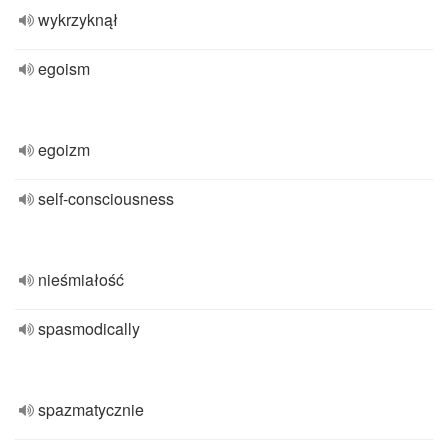
wykrzyknął
egoism
egoizm
self-consciousness
nieśmiałość
spasmodically
spazmatycznie