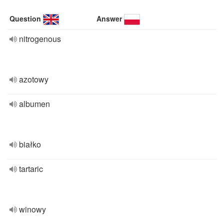
Question
Answer
nitrogenous
azotowy
albumen
białko
tartaric
winowy