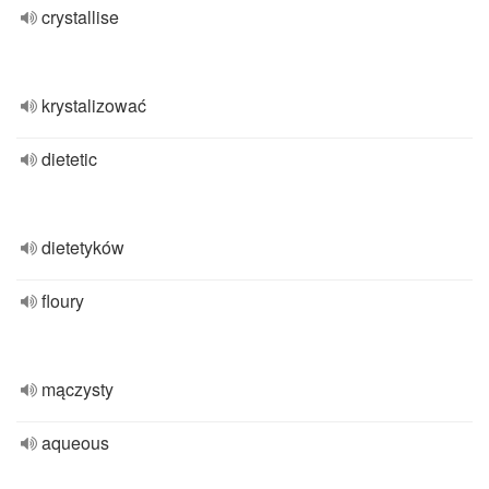
crystallise
krystalizować
dietetic
dietetyków
floury
mączysty
aqueous