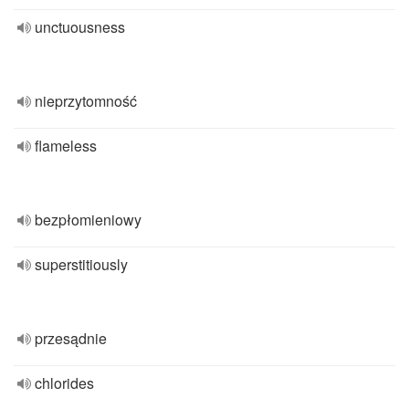
unctuousness
nieprzytomność
flameless
bezpłomieniowy
superstitiously
przesądnie
chlorides