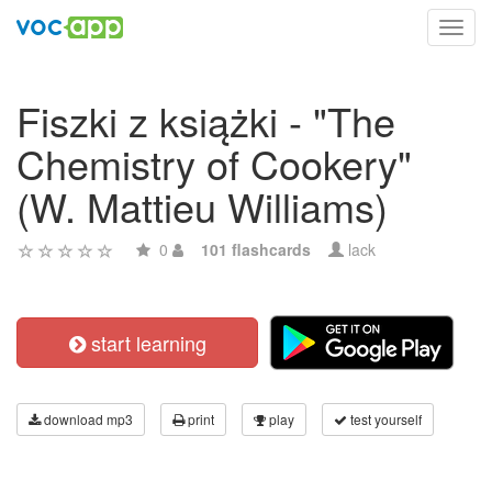
Toggl
navig
Fiszki z książki - "The
Chemistry of Cookery"
(W. Mattieu Williams)
0
101 flashcards
lack
start learning
download mp3
print
play
test yourself