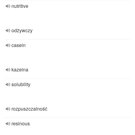
nutritive
odżywczy
casein
kazeina
solubility
rozpuszczalność
resinous