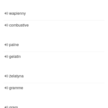
wapienny
combustive
palne
gelatin
żelatyna
gramme
gram