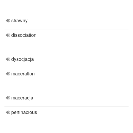
strawny
dissociation
dysocjacja
maceration
maceracja
pertinacious