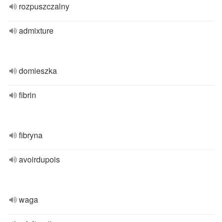
rozpuszczalny
admixture
domieszka
fibrin
fibryna
avoirdupois
waga