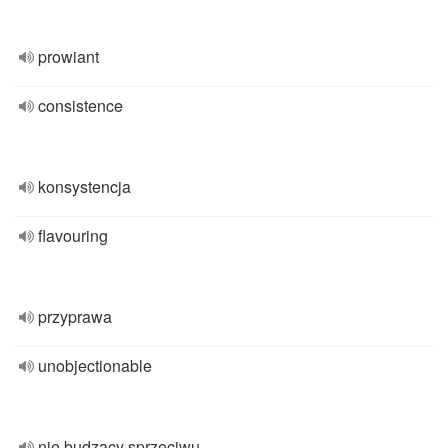
prowiant
consistence
konsystencja
flavouring
przyprawa
unobjectionable
nie budzący sprzeciwu