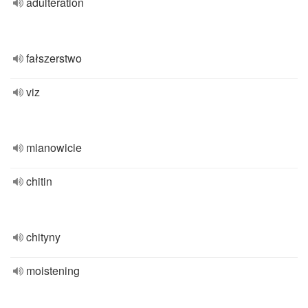
adulteration
fałszerstwo
viz
mianowicie
chitin
chityny
moistening