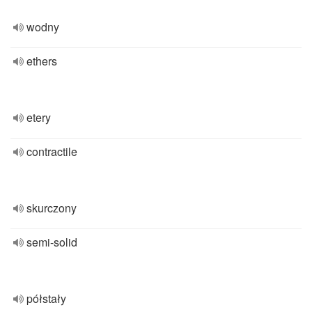
wodny
ethers
etery
contractile
skurczony
semi-solid
półstały