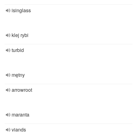
isinglass
klej rybi
turbid
mętny
arrowroot
maranta
viands