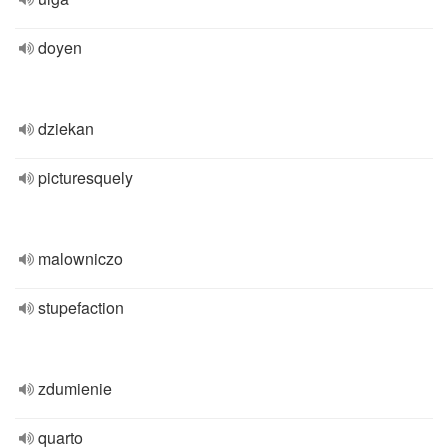
doyen
dziekan
picturesquely
malowniczo
stupefaction
zdumienie
quarto