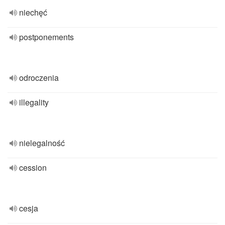
niechęć
postponements
odroczenia
illegality
nielegalność
cession
cesja