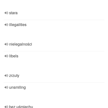
stara
illegalities
nielegalności
libels
zrzuty
unsmiling
bez uśmiechu