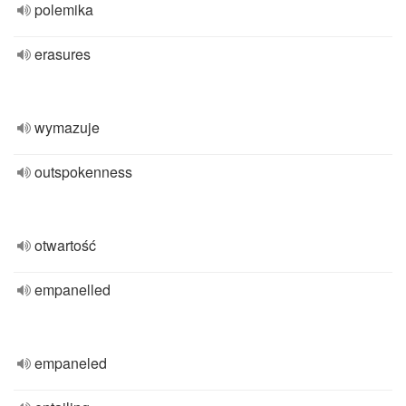
polemika
erasures
wymazuje
outspokenness
otwartość
empanelled
empaneled