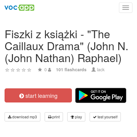
Toggl
navig
Fiszki z książki - "The
Caillaux Drama" (John N.
(John Nathan) Raphael)
0
101 flashcards
lack
start learning
download mp3
print
play
test yourself