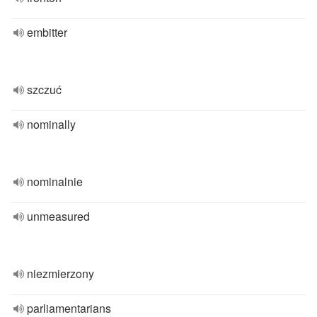
embitter
szczuć
nominally
nominalnie
unmeasured
niezmierzony
parliamentarians