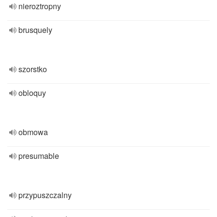
nieroztropny
brusquely
szorstko
obloquy
obmowa
presumable
przypuszczalny