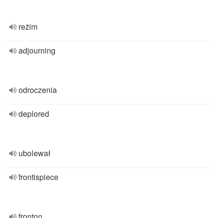
reżim
adjourning
odroczenia
deplored
ubolewał
frontispiece
fronton