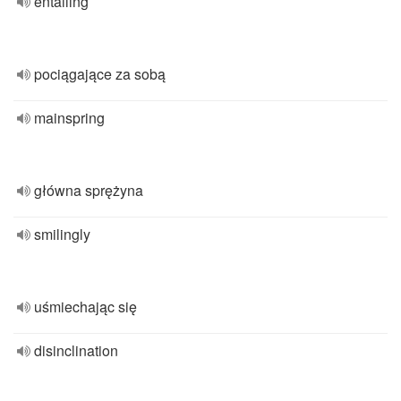
entailing
pociągające za sobą
mainspring
główna sprężyna
smilingly
uśmiechając się
disinclination