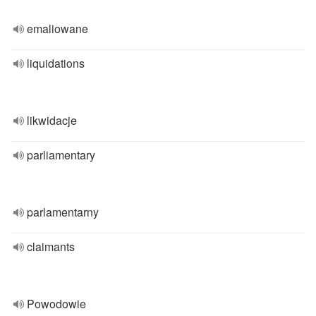
emaliowane
liquidations
likwidacje
parliamentary
parlamentarny
claimants
Powodowie