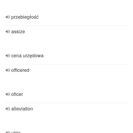
przebiegłość
assize
cena urzędowa
officered
oficer
alleviation
ulga