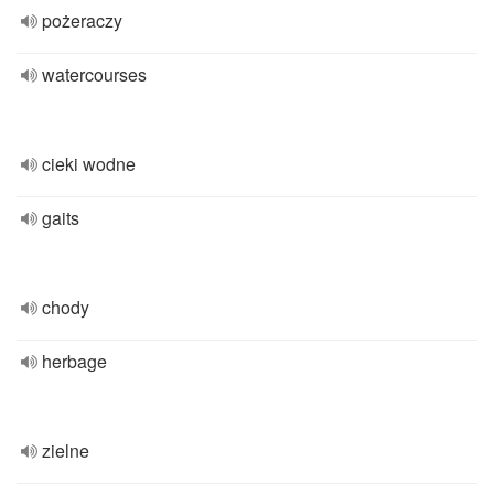
pożeraczy
watercourses
cieki wodne
gaits
chody
herbage
zielne