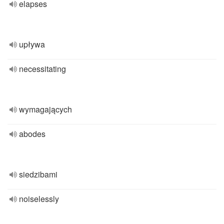
elapses
upływa
necessitating
wymagających
abodes
siedzibami
noiselessly