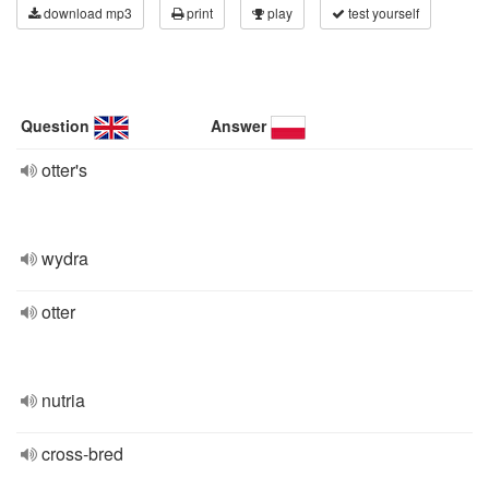
download mp3
print
play
test yourself
Question
Answer
otter's
wydra
otter
nutria
cross-bred