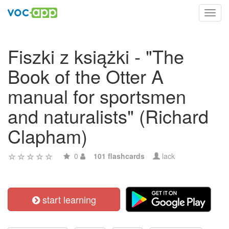
Toggl
navig
Fiszki z książki - "The
Book of the Otter A
manual for sportsmen
and naturalists" (Richard
Clapham)
0
101 flashcards
lack
start learning