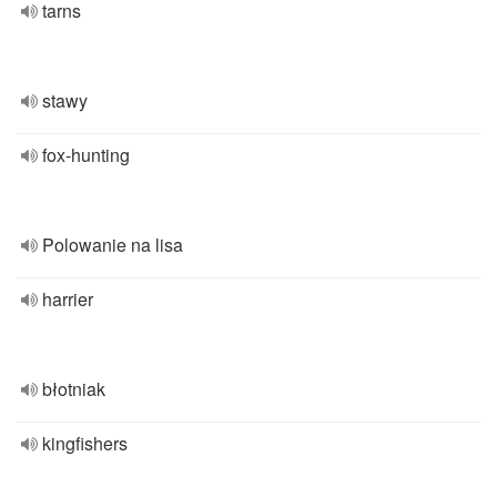
tarns
stawy
fox-hunting
Polowanie na lisa
harrier
błotniak
kingfishers