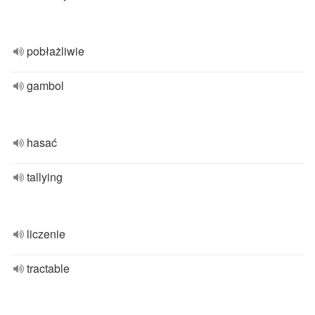
pobłażliwie
gambol
hasać
tallying
liczenie
tractable