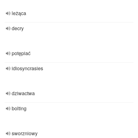
leżąca
decry
potępiać
idiosyncrasies
dziwactwa
bolting
sworzniowy