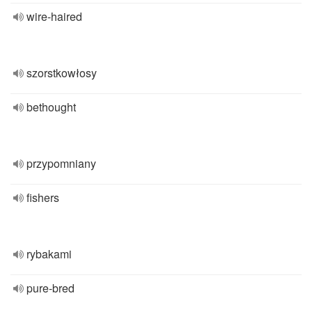
wire-haired
szorstkowłosy
bethought
przypomniany
fishers
rybakami
pure-bred