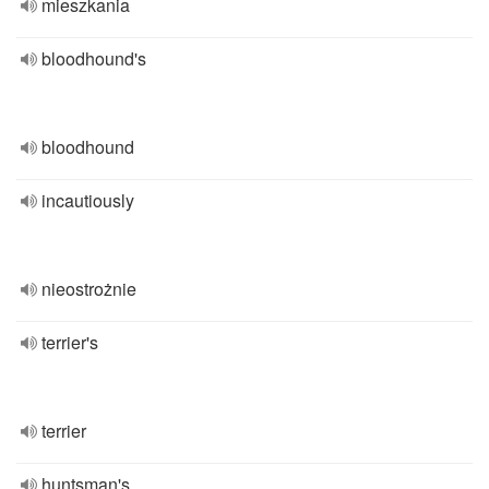
mieszkania
bloodhound's
bloodhound
incautiously
nieostrożnie
terrier's
terrier
huntsman's