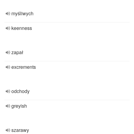
myśliwych
keenness
zapał
excrements
odchody
greyish
szarawy