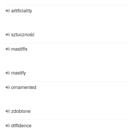
artificiality
sztuczność
mastiffs
mastify
ornamented
zdobione
diffidence