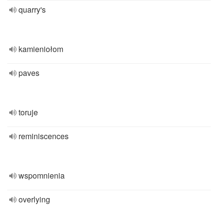
quarry's
kamieniołom
paves
toruje
reminiscences
wspomnienia
overlying