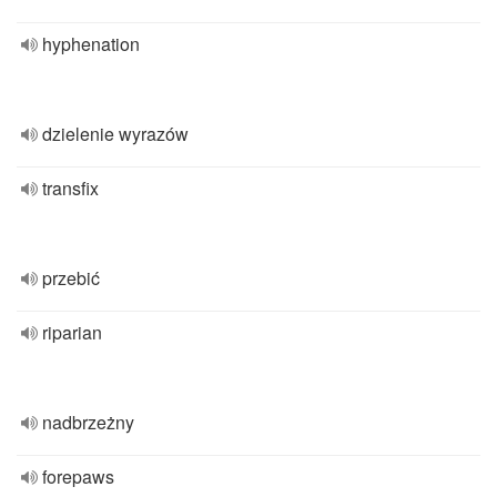
hyphenation
dzielenie wyrazów
transfix
przebić
riparian
nadbrzeżny
forepaws