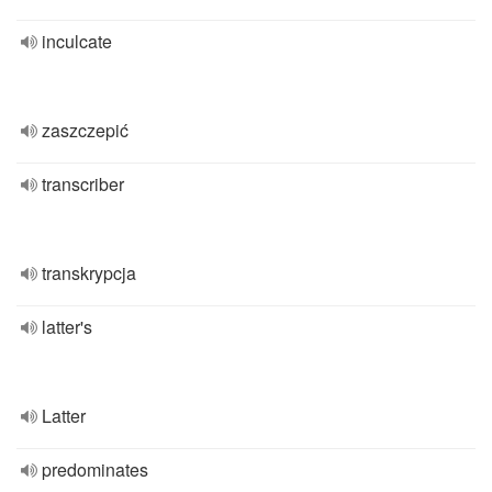
inculcate
zaszczepić
transcriber
transkrypcja
latter's
Latter
predominates