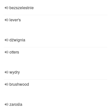
bezszelestnie
lever's
dźwignia
otters
wydry
brushwood
zarośla