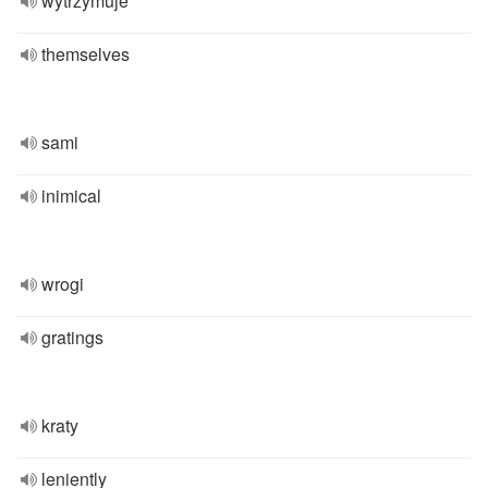
wytrzymuje
themselves
sami
inimical
wrogi
gratings
kraty
leniently