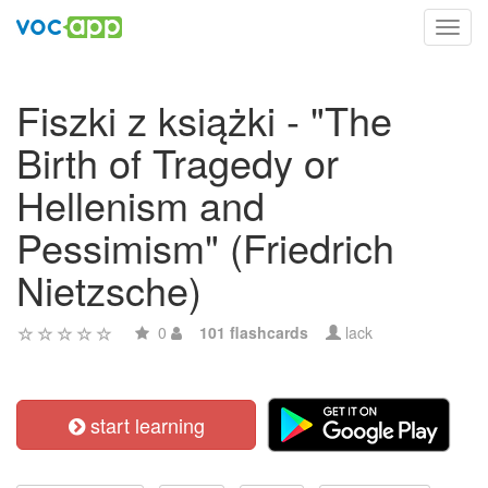
Toggl
navig
Fiszki z książki - "The
Birth of Tragedy or
Hellenism and
Pessimism" (Friedrich
Nietzsche)
0
101 flashcards
lack
start learning