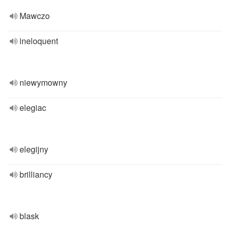
Mawczo
ineloquent
niewymowny
elegiac
elegijny
brilliancy
blask