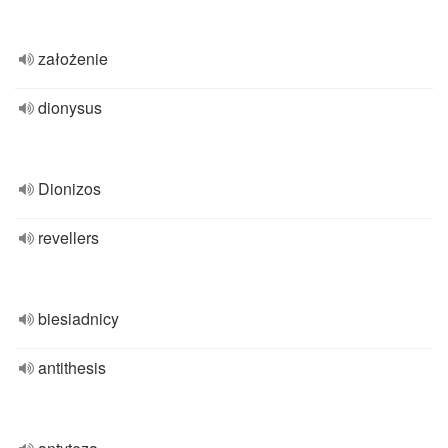
założenie
dionysus
Dionizos
revellers
biesiadnicy
antithesis