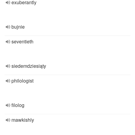
exuberantly
bujnie
seventieth
siedemdziesiąty
philologist
filolog
mawkishly