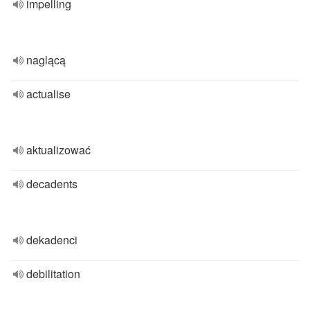
impelling
naglącą
actualise
aktualizować
decadents
dekadenci
debilitation