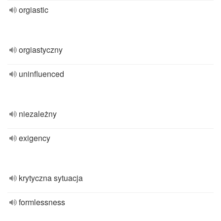
orgiastic
orgiastyczny
uninfluenced
niezależny
exigency
krytyczna sytuacja
formlessness