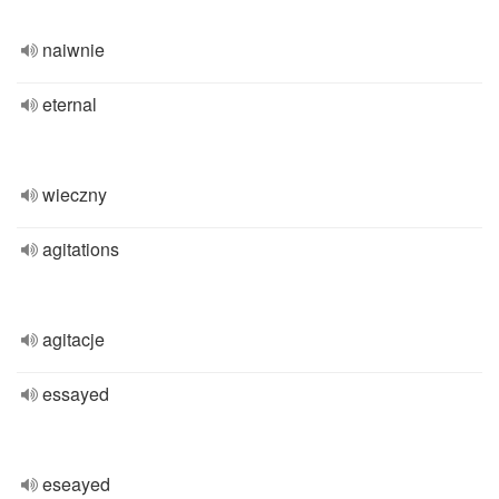
naiwnie
eternal
wieczny
agitations
agitacje
essayed
eseayed