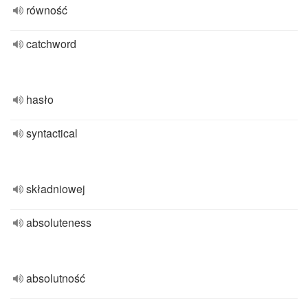
równość
catchword
hasło
syntactical
składniowej
absoluteness
absolutność