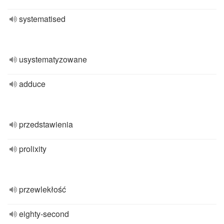
systematised
usystematyzowane
adduce
przedstawienia
prolixity
przewlekłość
eighty-second