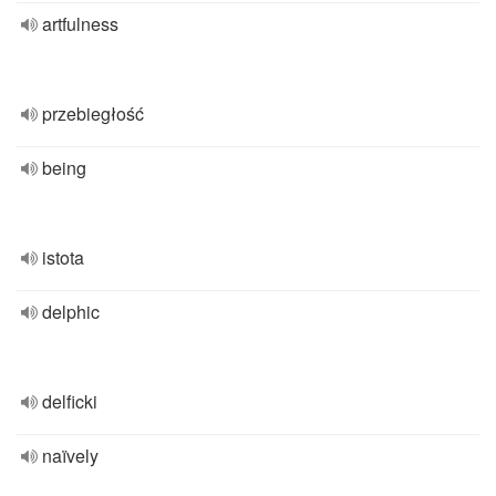
artfulness
przebiegłość
being
istota
delphic
delficki
naïvely