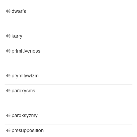
dwarfs
karły
primitiveness
prymitywizm
paroxysms
paroksyzmy
presupposition