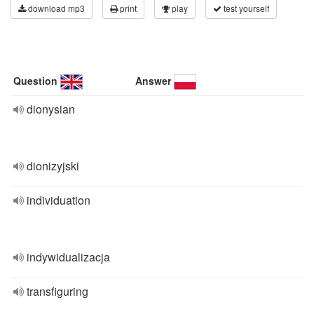
download mp3
print
play
test yourself
Question
Answer
dionysian
dionizyjski
individuation
indywidualizacja
transfiguring