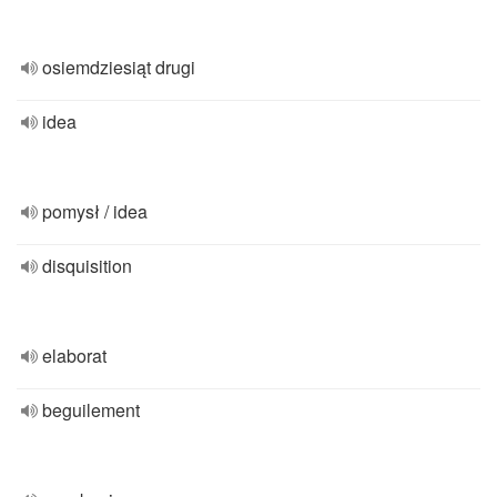
osiemdziesiąt drugi
idea
pomysł / idea
disquisition
elaborat
beguilement