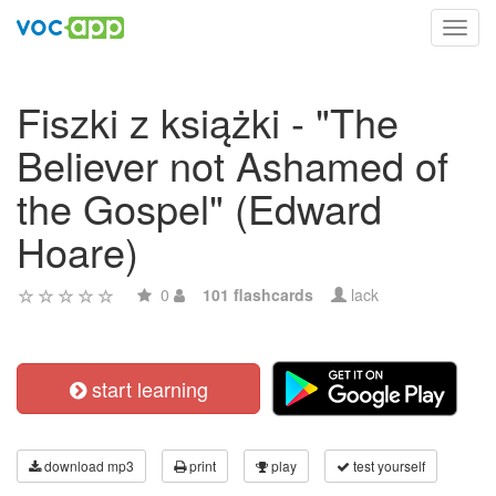
Toggl
navig
Fiszki z książki - "The
Believer not Ashamed of
the Gospel" (Edward
Hoare)
0
101 flashcards
lack
start learning
download mp3
print
play
test yourself