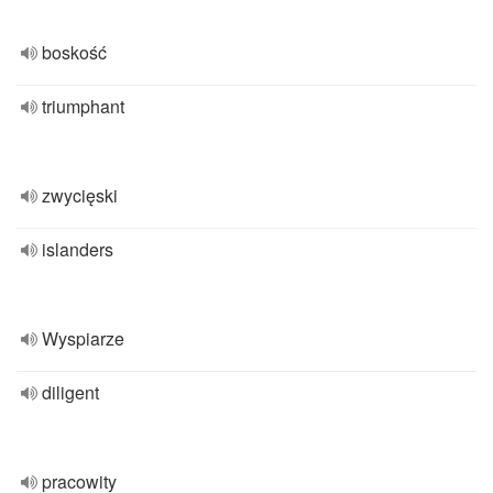
boskość
triumphant
zwycięski
islanders
Wyspiarze
diligent
pracowity