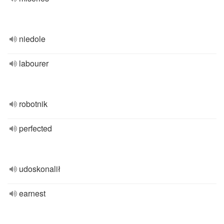
niedole
labourer
robotnik
perfected
udoskonalił
earnest