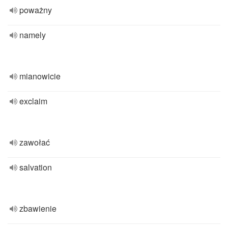
poważny
namely
mianowicie
exclaim
zawołać
salvation
zbawienie