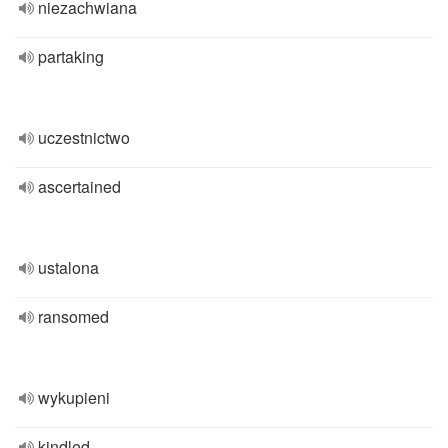
niezachwiana
partaking
uczestnictwo
ascertained
ustalona
ransomed
wykupieni
kindled