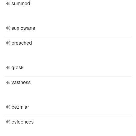
summed
sumowane
preached
głosił
vastness
bezmiar
evidences