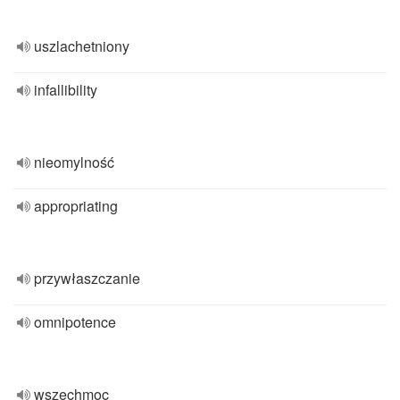
uszlachetniony
infallibility
nieomylność
appropriating
przywłaszczanie
omnipotence
wszechmoc