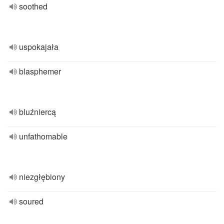
soothed
uspokajała
blasphemer
bluźniercą
unfathomable
niezgłębiony
soured