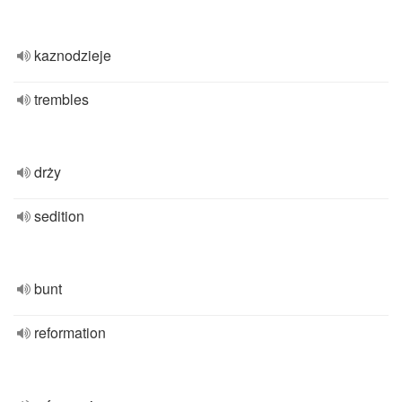
kaznodzieje
trembles
drży
sedition
bunt
reformation