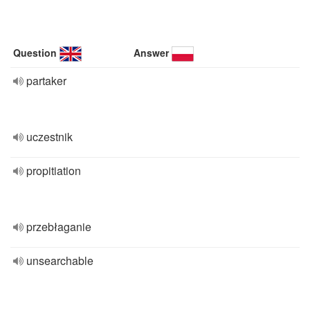
Question
Answer
partaker
uczestnik
propitiation
przebłaganie
unsearchable