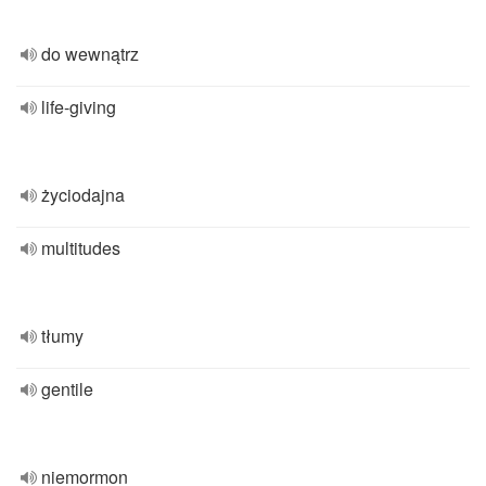
do wewnątrz
life-giving
życiodajna
multitudes
tłumy
gentile
niemormon