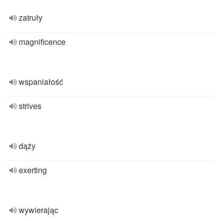
zatruły
magnificence
wspaniałość
strives
dąży
exerting
wywierając