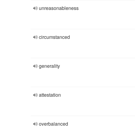
unreasonableness
circumstanced
generality
attestation
overbalanced