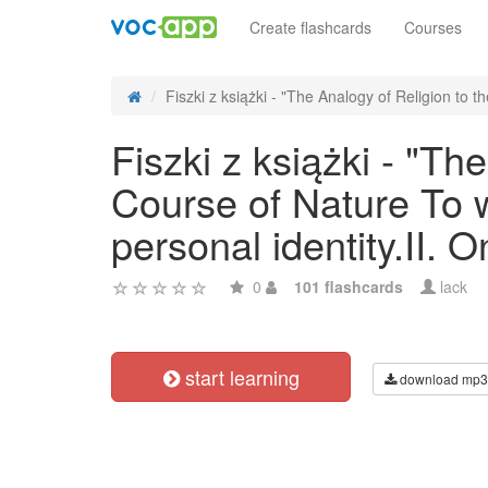
Create flashcards
Courses
Fiszki z książki - "The Analogy of Religion to th
Fiszki z książki - "Th
Course of Nature To w
personal identity.II. O
0
101 flashcards
lack
start learning
download mp3