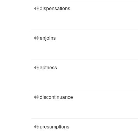
dispensations
enjoins
aptness
discontinuance
presumptions