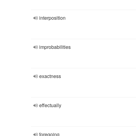
interposition
improbabilities
exactness
effectually
foregoing