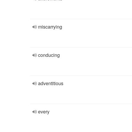
miscarrying
conducing
adventitious
every