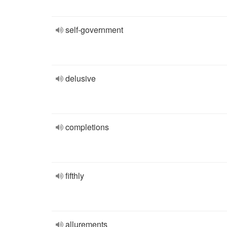
self-government
delusive
completions
fifthly
allurements