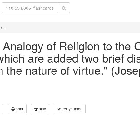
e...
e Analogy of Religion to the 
hich are added two brief dis
n the nature of virtue." (Jos
print
play
test yourself