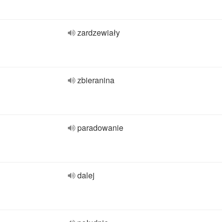
zardzewiały
zbieranina
paradowanie
dalej