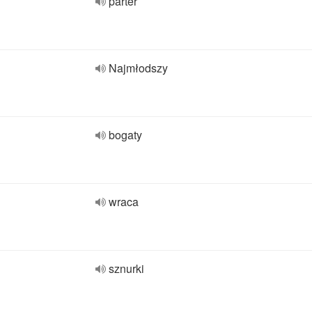
parter
Najmłodszy
bogaty
wraca
sznurki