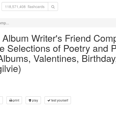
omp...
he Album Writer's Friend Co
Selections of Poetry and Pr
 Albums, Valentines, Birthda
ilvie)
print
play
test yourself