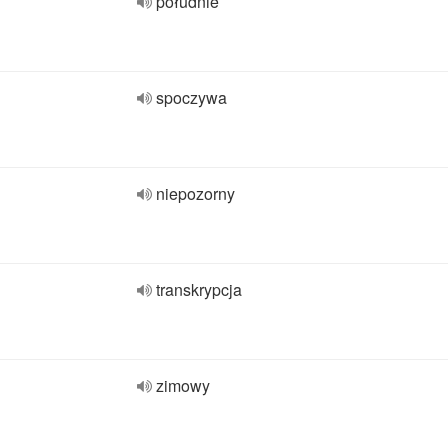
południe
spoczywa
niepozorny
transkrypcja
zimowy