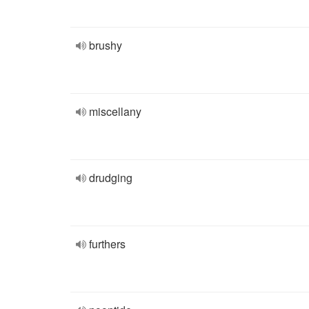
brushy
miscellany
drudging
furthers