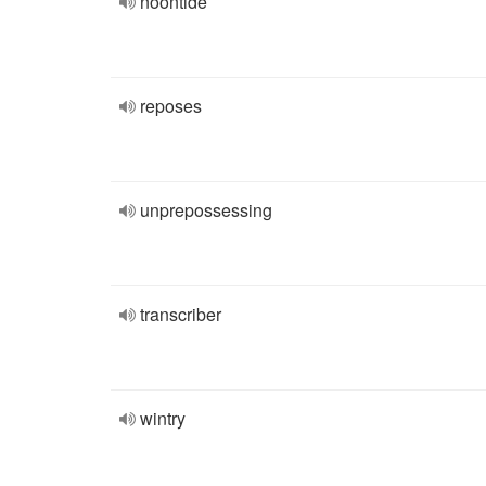
noontide
reposes
unprepossessing
transcriber
wintry