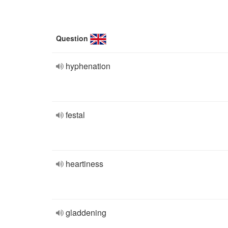
Question
hyphenation
festal
heartiness
gladdening