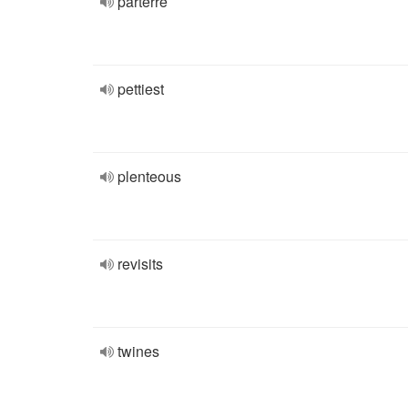
parterre
pettiest
plenteous
revisits
twines