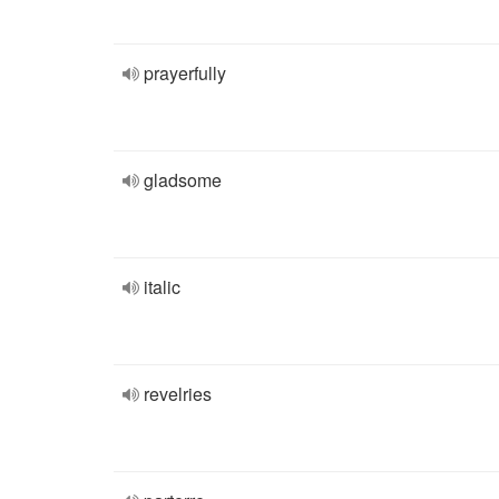
prayerfully
gladsome
italic
revelries