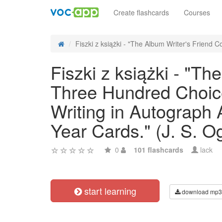
Create flashcards
Courses
Fiszki z książki - "The Album Writer's Friend C
Fiszki z książki - "T
Three Hundred Choice 
Writing in Autograph
Year Cards." (J. S. Og
0
101 flashcards
lack
start learning
download mp3