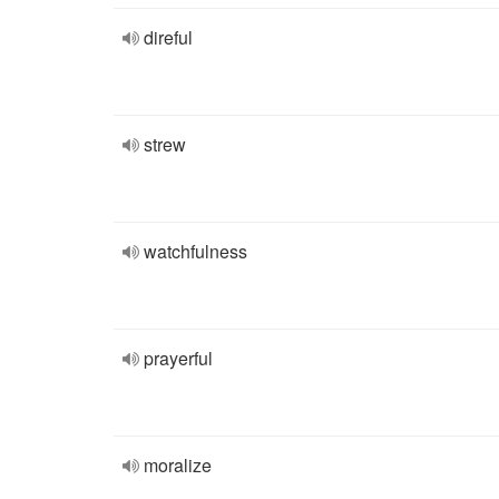
direful
strew
watchfulness
prayerful
moralize