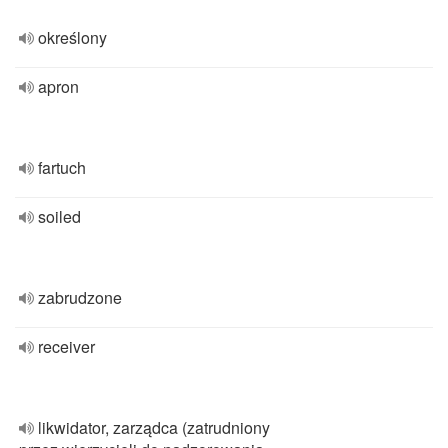
określony
apron
fartuch
soiled
zabrudzone
receiver
likwidator, zarządca (zatrudniony