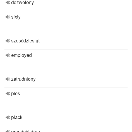
dozwolony
sixty
sześćdziesiąt
employed
zatrudniony
pies
placki
grandchildren