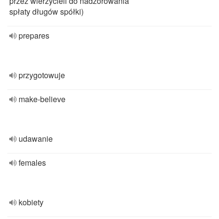
przez wierzycieli do nadzorowania
spłaty długów spółki)
prepares
przygotowuje
make-believe
udawanie
females
kobiety