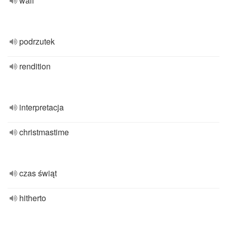
waif
podrzutek
rendition
interpretacja
christmastime
czas świąt
hitherto