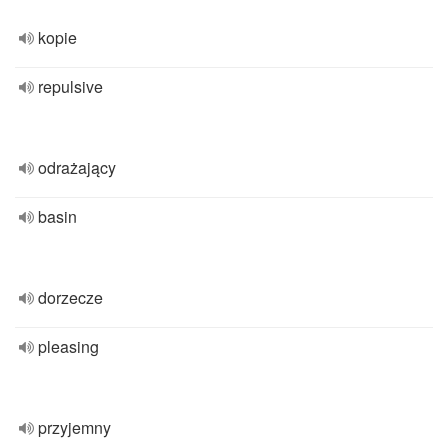
kopie
repulsive
odrażający
basin
dorzecze
pleasing
przyjemny