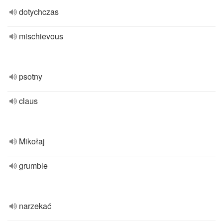
dotychczas
mischievous
psotny
claus
Mikołaj
grumble
narzekać