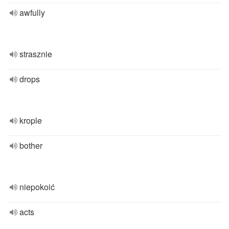
awfully
strasznie
drops
krople
bother
niepokoić
acts