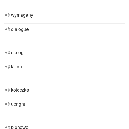
wymagany
dialogue
dialog
kitten
koteczka
upright
pionowo