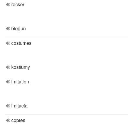
rocker
biegun
costumes
kostiumy
imitation
imitacja
copies