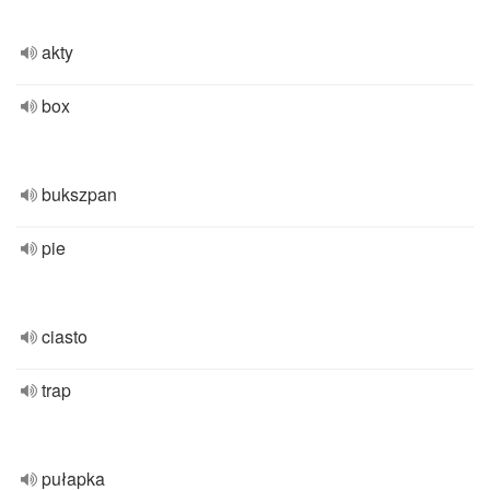
akty
box
bukszpan
pie
ciasto
trap
pułapka