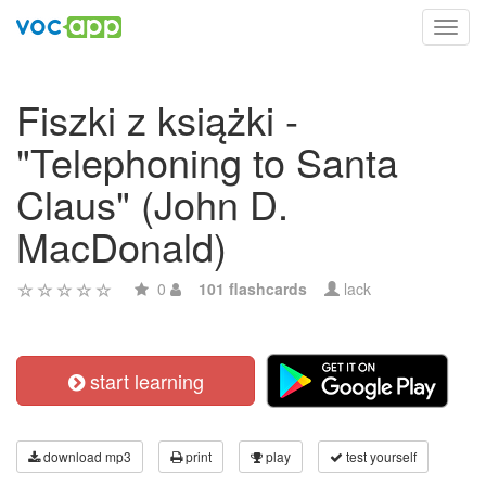
Toggl
navig
Fiszki z książki -
"Telephoning to Santa
Claus" (John D.
MacDonald)
0
101 flashcards
lack
start learning
download mp3
print
play
test yourself