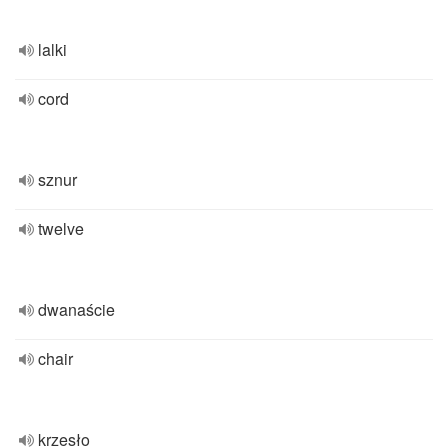
lalki
cord
sznur
twelve
dwanaście
chair
krzesło