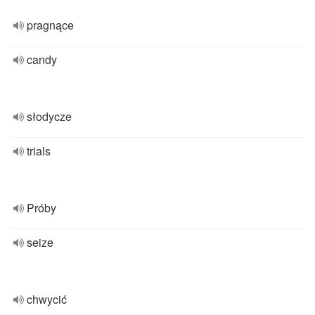
pragnące
candy
słodycze
trials
Próby
seize
chwycić