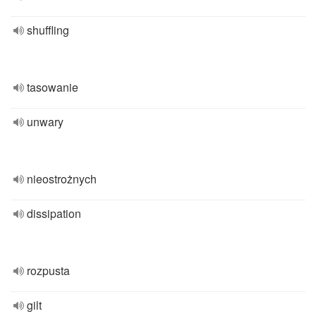
shuffling
tasowanie
unwary
nieostrożnych
dissipation
rozpusta
gilt