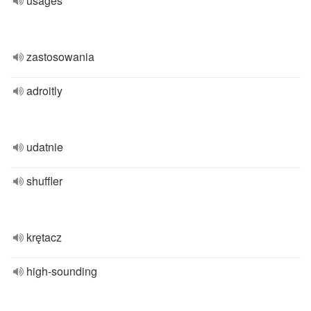
usages
zastosowania
adroitly
udatnie
shuffler
krętacz
high-sounding