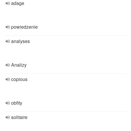
adage
powiedzenie
analyses
Analizy
copious
obfity
solitaire