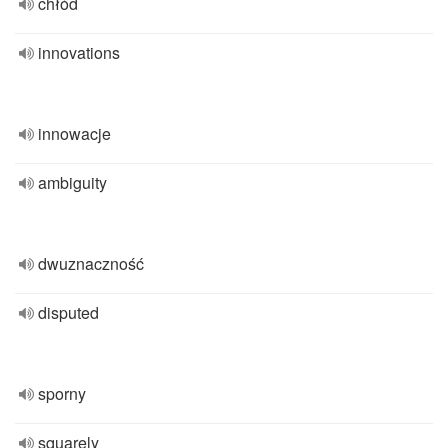
chłód
innovations
innowacje
ambiguity
dwuznaczność
disputed
sporny
squarely