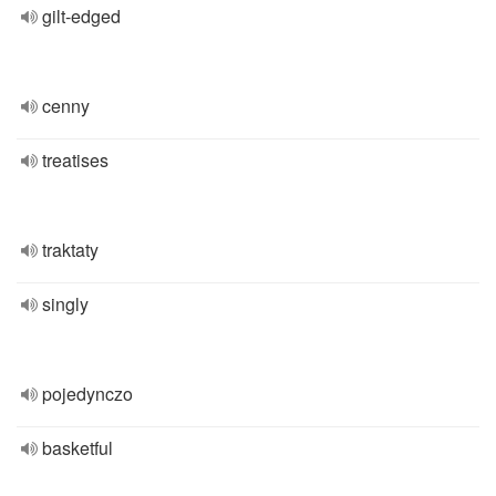
gilt-edged
cenny
treatises
traktaty
singly
pojedynczo
basketful