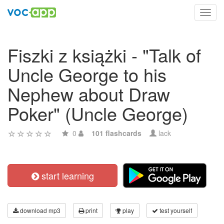
Toggl
navig
Fiszki z książki - "Talk of
Uncle George to his
Nephew about Draw
Poker" (Uncle George)
0
101 flashcards
lack
start learning
download mp3
print
play
test yourself