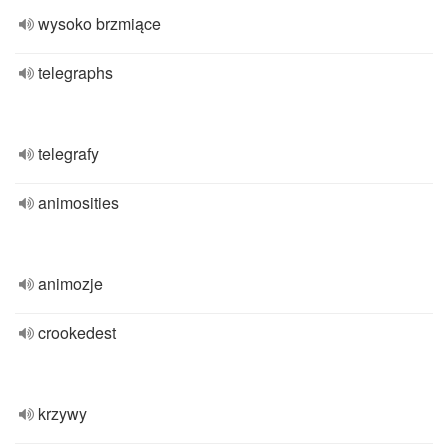
wysoko brzmiące
telegraphs
telegrafy
animosities
animozje
crookedest
krzywy