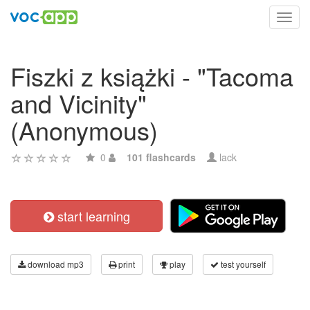
Toggl
navig
Fiszki z książki - "Tacoma
and Vicinity"
(Anonymous)
0
101 flashcards
lack
start learning
download mp3
print
play
test yourself