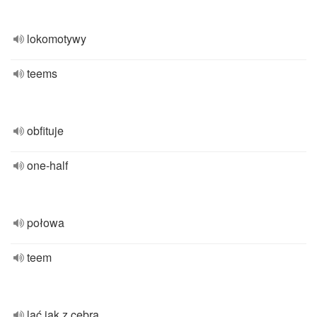
lokomotywy
teems
obfituje
one-half
połowa
teem
lać jak z cebra