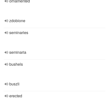
ornamented
zdobione
seminaries
seminaria
bushels
buszli
erected