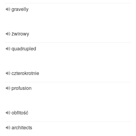
gravelly
żwirowy
quadrupled
czterokrotnie
profusion
obfitość
architects