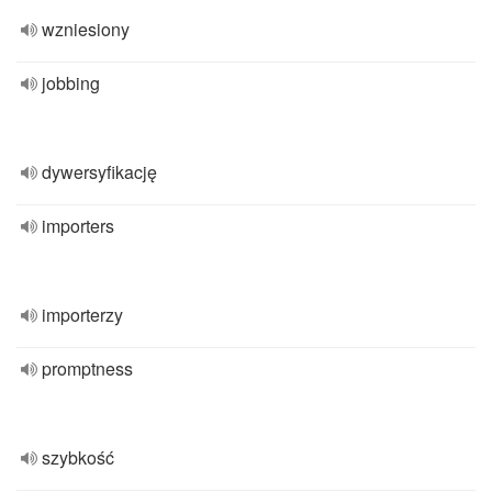
wzniesiony
jobbing
dywersyfikację
importers
importerzy
promptness
szybkość