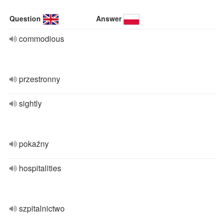
Question
Answer
commodious
przestronny
sightly
pokaźny
hospitalities
szpitalnictwo