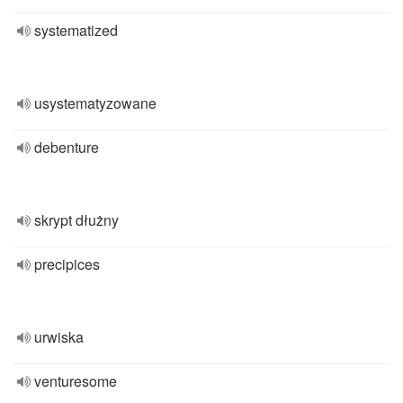
systematized
usystematyzowane
debenture
skrypt dłużny
precipices
urwiska
venturesome