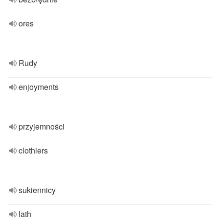
ores
Rudy
enjoyments
przyjemności
clothiers
sukiennicy
lath