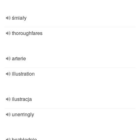
śmiały
thoroughfares
arterie
illustration
ilustracja
unerringly
bezbłędnie