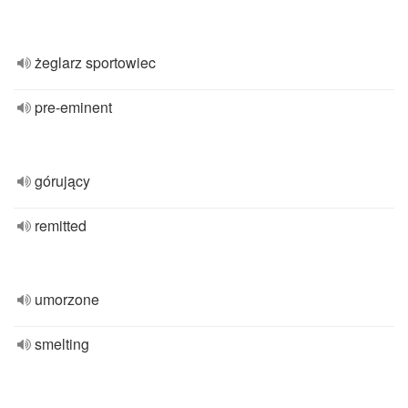
żeglarz sportowiec
pre-eminent
górujący
remitted
umorzone
smelting