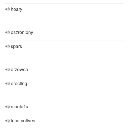
hoary
oszroniony
spars
drzewca
erecting
montażu
locomotives