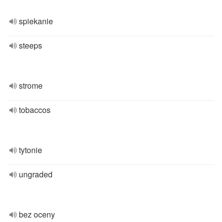
spiekanie
steeps
strome
tobaccos
tytonie
ungraded
bez oceny