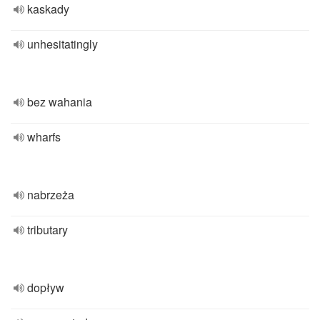
kaskady
unhesitatingly
bez wahania
wharfs
nabrzeża
tributary
dopływ