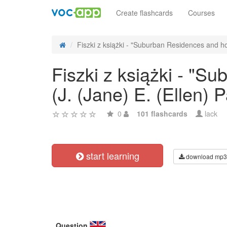
Create flashcards
Courses
Fiszki z książki - "Suburban Residences and ho
Fiszki z książki - "
(J. (Jane) E. (Ellen) 
0
101 flashcards
lack
start learning
download mp3
Question