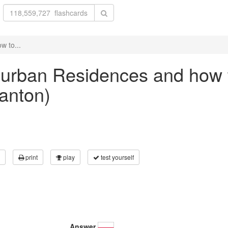
w to...
Suburban Residences and how
Panton)
print
play
test yourself
Answer