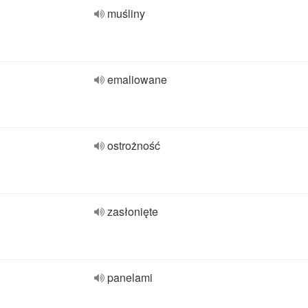
muśliny
emaliowane
ostrożność
zasłonięte
panelami