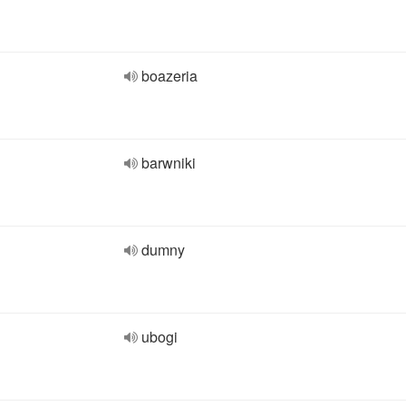
boazeria
barwniki
dumny
ubogi