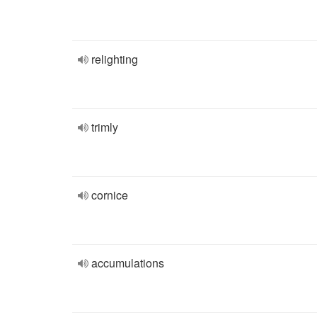
relighting
trimly
cornice
accumulations