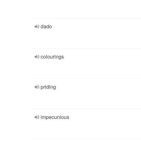
dado
colourings
priding
impecunious