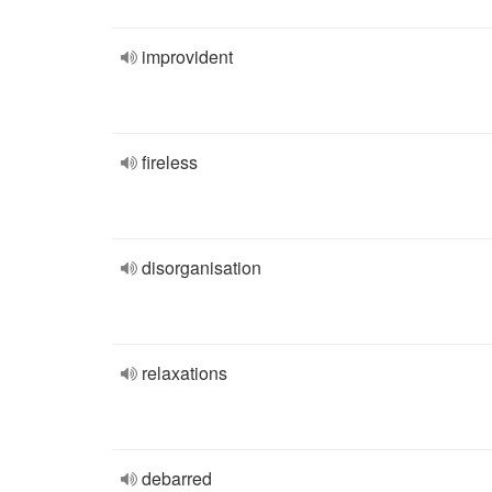
improvident
fireless
disorganisation
relaxations
debarred