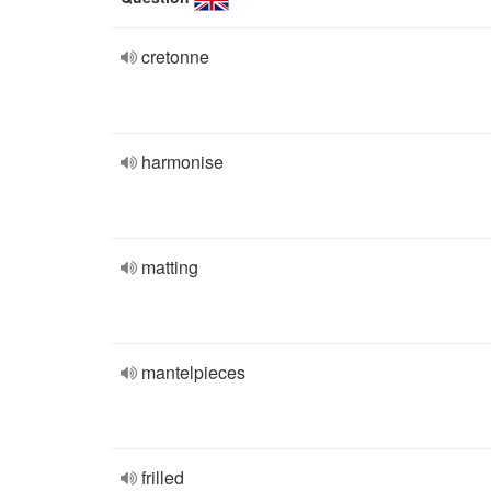
cretonne
harmonise
matting
mantelpieces
frilled