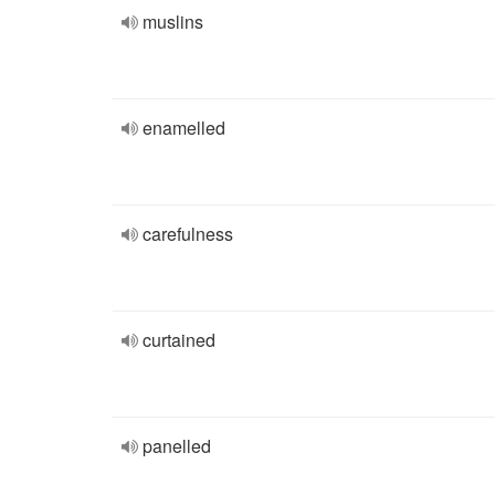
muslins
enamelled
carefulness
curtained
panelled