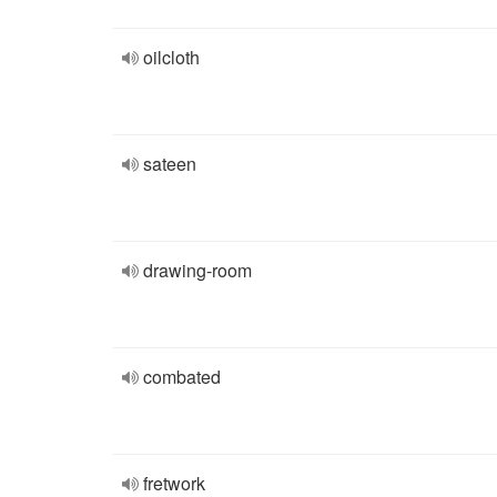
oilcloth
sateen
drawing-room
combated
fretwork