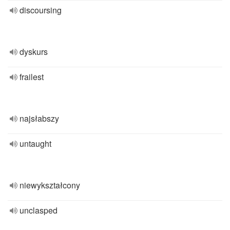
discoursing
dyskurs
frailest
najsłabszy
untaught
niewykształcony
unclasped