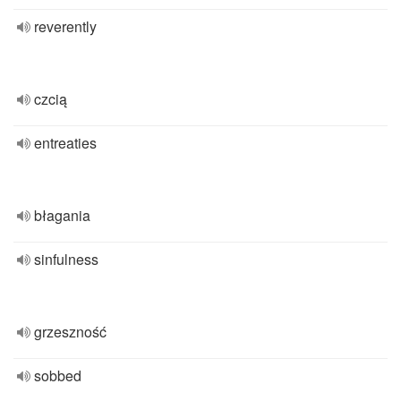
reverently
czcią
entreaties
błagania
sinfulness
grzeszność
sobbed