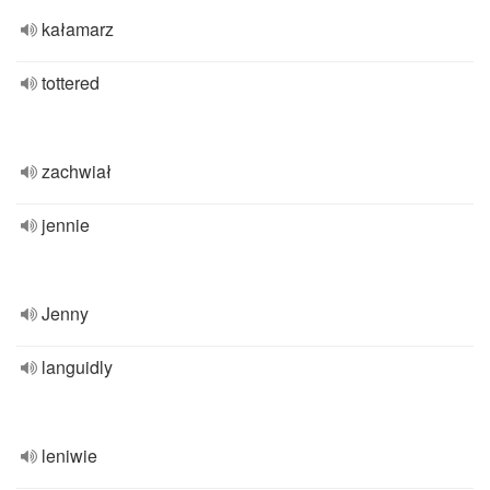
kałamarz
tottered
zachwiał
jennie
Jenny
languidly
leniwie