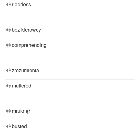
riderless
bez kierowcy
comprehending
zrozumienia
muttered
mruknął
busied