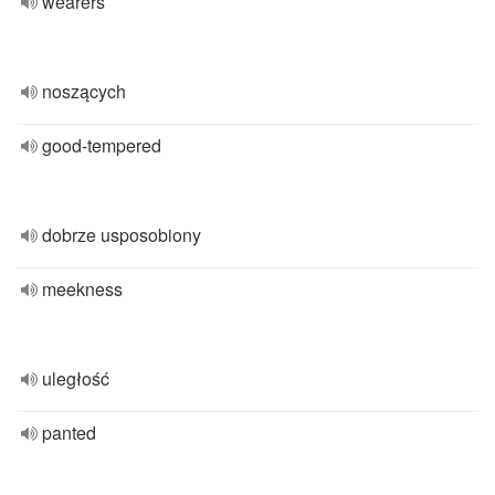
wearers
noszących
good-tempered
dobrze usposobiony
meekness
uległość
panted