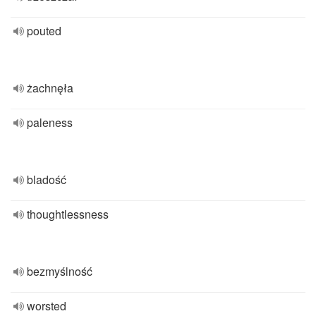
pouted
żachnęła
paleness
bladość
thoughtlessness
bezmyślność
worsted