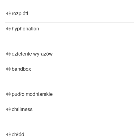
rozplótł
hyphenation
dzielenie wyrazów
bandbox
pudło modniarskie
chilliness
chłód