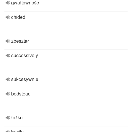
gwałtowność
chided
zbeształ
successively
sukcesywnie
bedstead
łóżko
busily