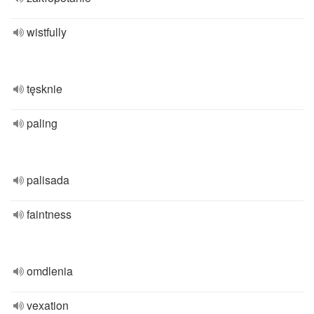
wistfully
tęsknie
paling
palisada
faintness
omdlenia
vexation