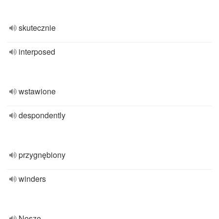
skutecznie
interposed
wstawione
despondently
przygnębiony
winders
Nosze