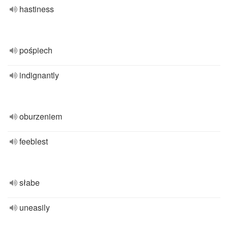
hastiness
pośpiech
indignantly
oburzeniem
feeblest
słabe
uneasily