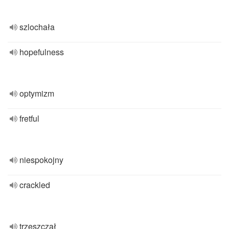
szlochała
hopefulness
optymizm
fretful
niespokojny
crackled
trzeszczał