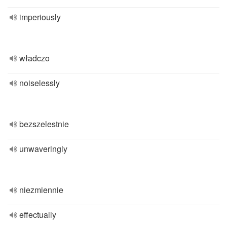
imperiously
władczo
noiselessly
bezszelestnie
unwaveringly
niezmiennie
effectually