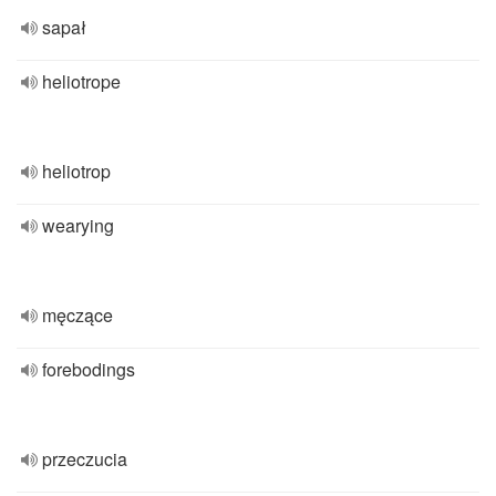
sapał
heliotrope
heliotrop
wearying
męczące
forebodings
przeczucia