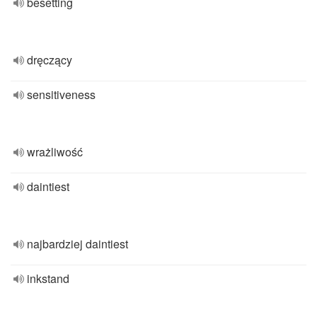
besetting
dręczący
sensitiveness
wrażliwość
daintiest
najbardziej daintiest
inkstand