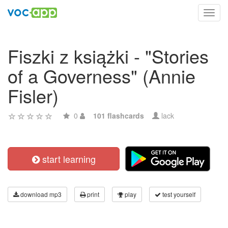
Toggl
navig
Fiszki z książki - "Stories
of a Governess" (Annie
Fisler)
0
101 flashcards
lack
start learning
download mp3
print
play
test yourself