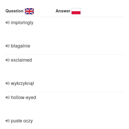
Question
Answer
imploringly
błagalnie
exclaimed
wykrzyknął
hollow-eyed
puste oczy