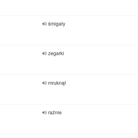
śmigały
zegarki
mruknął
raźnie