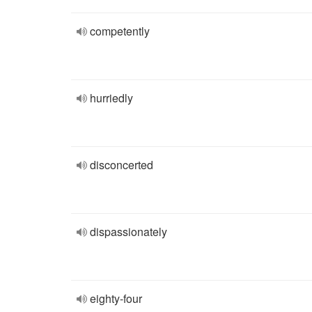
competently
hurriedly
disconcerted
dispassionately
eighty-four