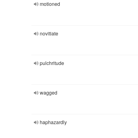
motioned
novitiate
pulchritude
wagged
haphazardly