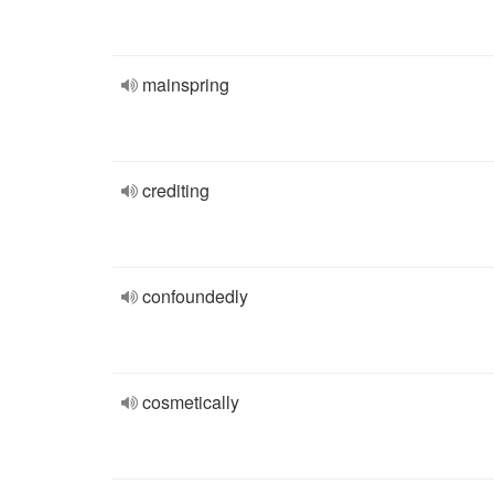
mainspring
crediting
confoundedly
cosmetically