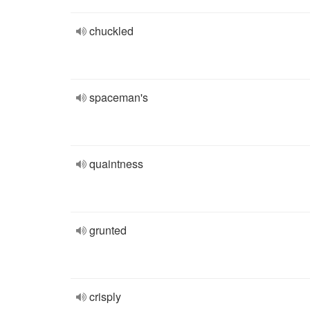
chuckled
spaceman's
quaintness
grunted
crisply