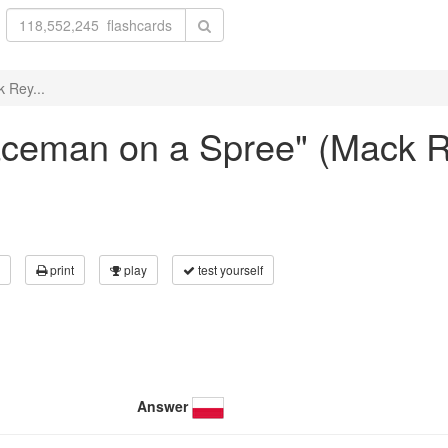
 Rey...
Spaceman on a Spree" (Mack 
print
play
test yourself
Answer