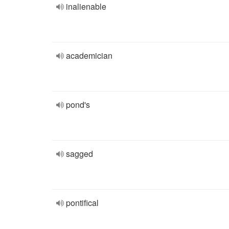
inalienable
academician
pond's
sagged
pontifical