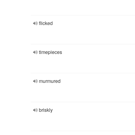
flicked
timepieces
murmured
briskly