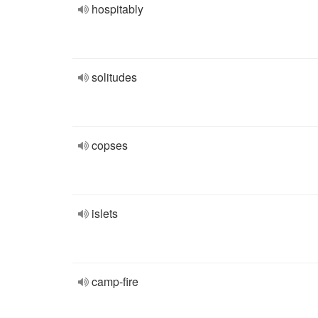
hospitably
solitudes
copses
islets
camp-fire