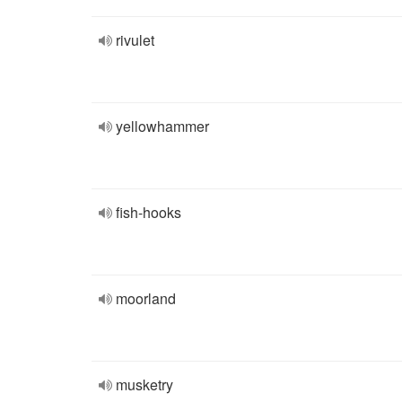
rivulet
yellowhammer
fish-hooks
moorland
musketry