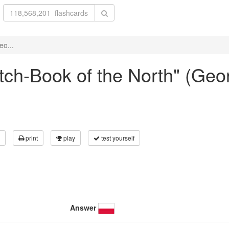
eo...
ketch-Book of the North" (Ge
print
play
test yourself
Answer