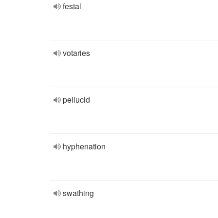
festal
votaries
pellucid
hyphenation
swathing