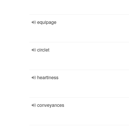
equipage
circlet
heartiness
conveyances