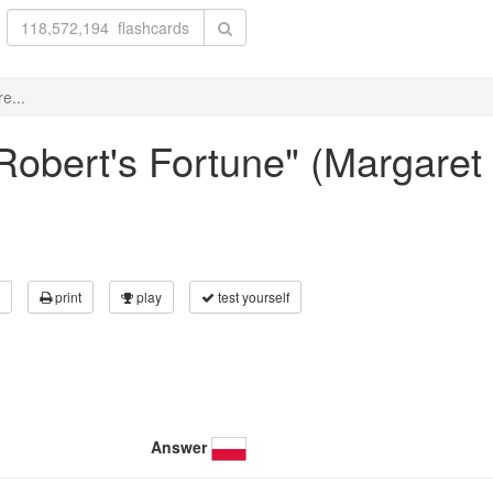
e...
r Robert's Fortune" (Margaret
print
play
test yourself
Answer