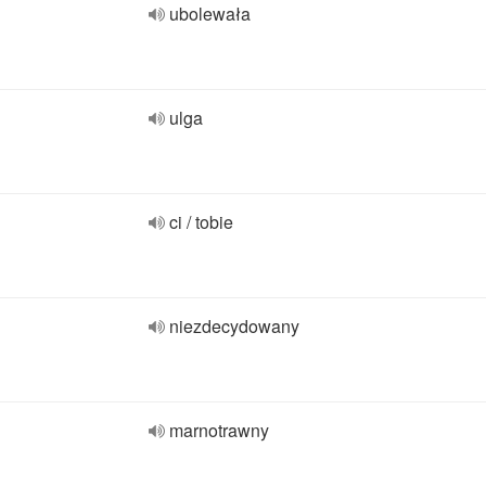
ubolewała
ulga
ci / tobie
niezdecydowany
marnotrawny