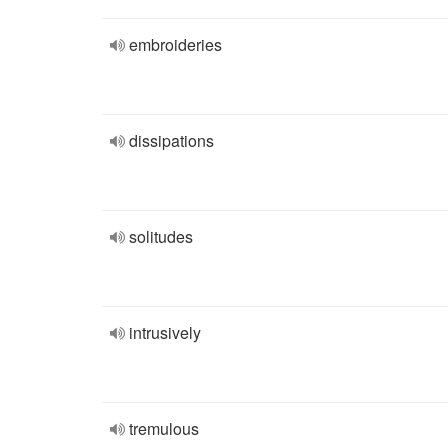
embroideries
dissipations
solitudes
intrusively
tremulous