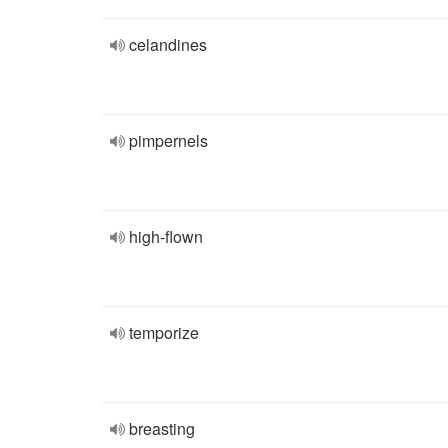
celandines
pimpernels
high-flown
temporize
breasting