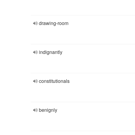
drawing-room
indignantly
constitutionals
benignly