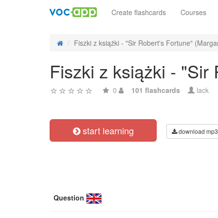
Create flashcards
Courses
Fiszki z książki - "Sir Robert's Fortune" (Margar
Fiszki z książki - "Si
0
101 flashcards
lack
start learning
download mp3
Question