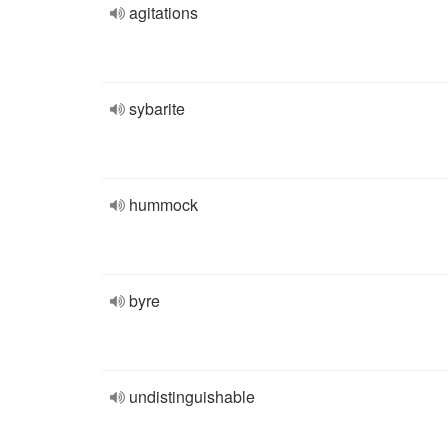
agitations
sybarite
hummock
byre
undistinguishable