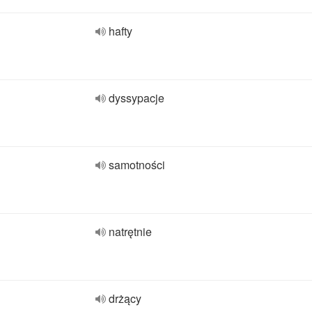
hafty
dyssypacje
samotności
natrętnie
drżący