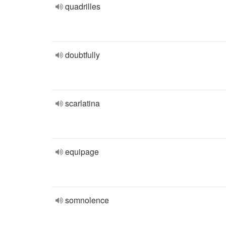
quadrilles
doubtfully
scarlatina
equipage
somnolence