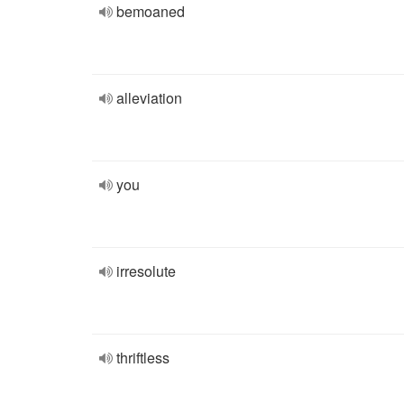
bemoaned
alleviation
you
irresolute
thriftless