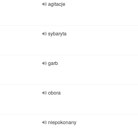
agitacje
sybaryta
garb
obora
niepokonany