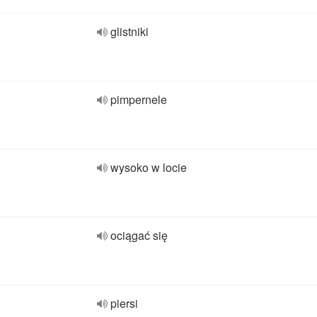
glistniki
pimpernele
wysoko w locie
ociągać się
piersi