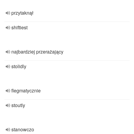
przytaknął
shiftiest
najbardziej przerażający
stolidly
flegmatycznie
stoutly
stanowczo