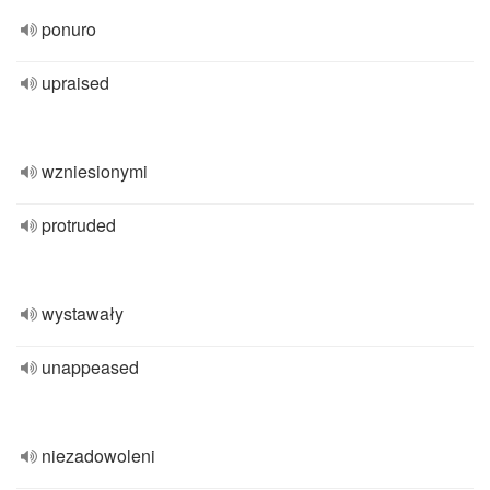
ponuro
upraised
wzniesionymi
protruded
wystawały
unappeased
niezadowoleni