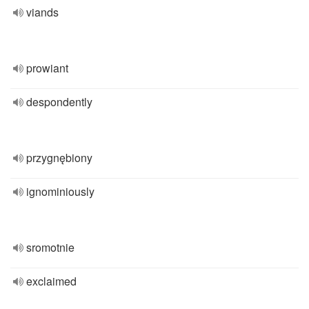
viands
prowiant
despondently
przygnębiony
ignominiously
sromotnie
exclaimed