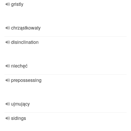
gristly
chrząstkowaty
disinclination
niechęć
prepossessing
ujmujący
sidings