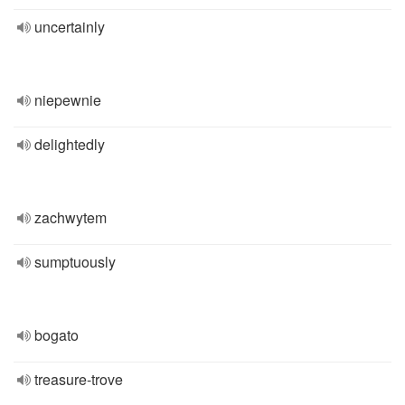
uncertainly
niepewnie
delightedly
zachwytem
sumptuously
bogato
treasure-trove