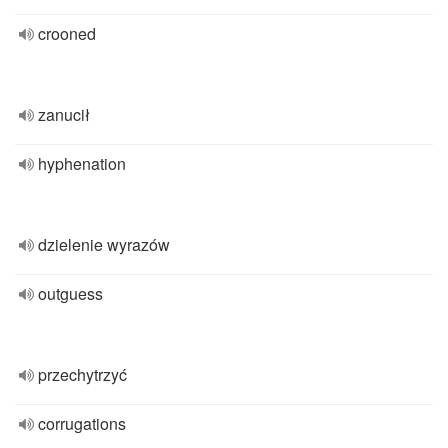
crooned
zanucił
hyphenation
dzielenie wyrazów
outguess
przechytrzyć
corrugations