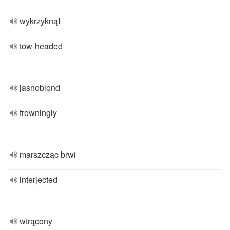
wykrzyknął
tow-headed
jasnoblond
frowningly
marszcząc brwi
interjected
wtrącony