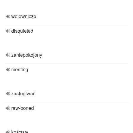
wojowniczo
disquieted
zaniepokojony
meriting
zasługiwać
raw-boned
kościsty