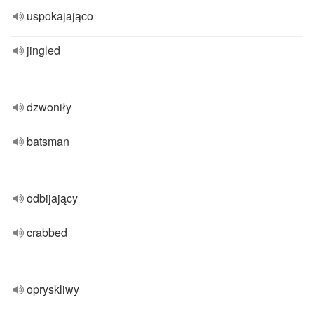
uspokajająco
jingled
dzwoniły
batsman
odbijający
crabbed
opryskliwy