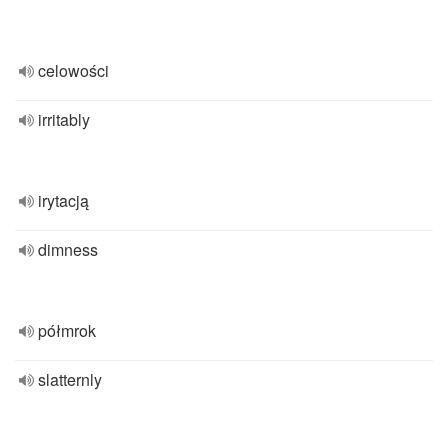
celowości
irritably
irytacją
dimness
półmrok
slatternly