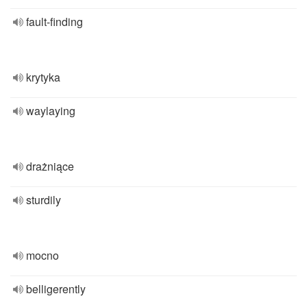
fault-finding
krytyka
waylaying
drażniące
sturdily
mocno
belligerently