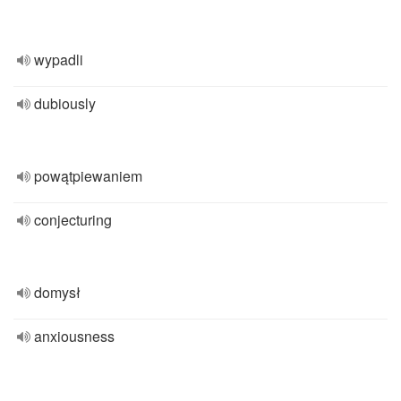
wypadli
dubiously
powątpiewaniem
conjecturing
domysł
anxiousness