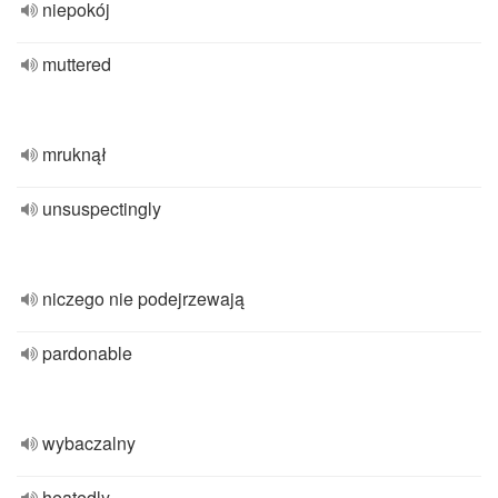
niepokój
muttered
mruknął
unsuspectingly
niczego nie podejrzewają
pardonable
wybaczalny
heatedly