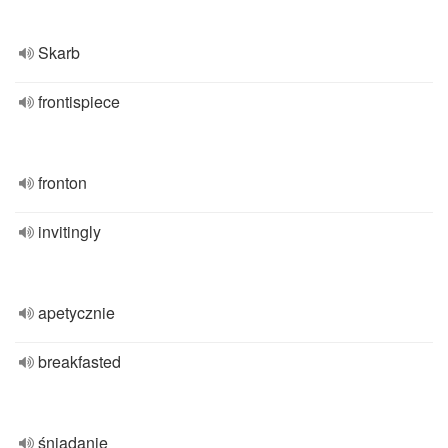
Skarb
frontispiece
fronton
invitingly
apetycznie
breakfasted
śniadanie