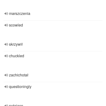
marszczenia
scowled
skrzywił
chuckled
zachichotał
questioningly
pytająco