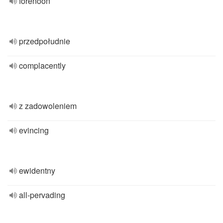
forenoon
przedpołudnie
complacently
z zadowoleniem
evincing
ewidentny
all-pervading