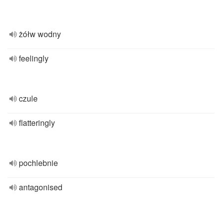
żółw wodny
feelingly
czule
flatteringly
pochlebnie
antagonised