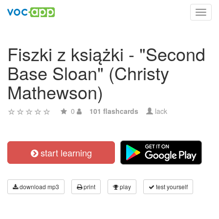
Toggl
navig
Fiszki z książki - "Second
Base Sloan" (Christy
Mathewson)
0
101 flashcards
lack
start learning
download mp3
print
play
test yourself