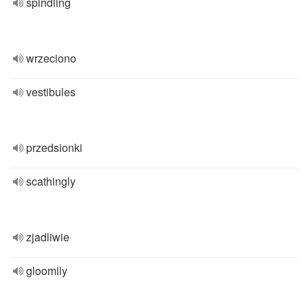
spindling
wrzeciono
vestibules
przedsionki
scathingly
zjadliwie
gloomily