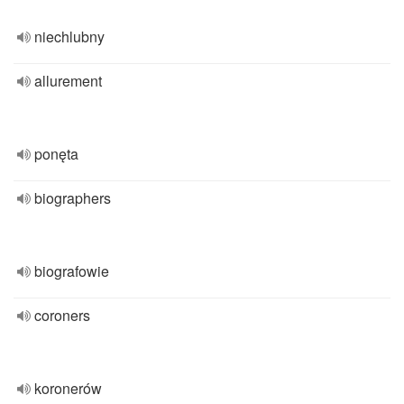
niechlubny
allurement
ponęta
biographers
biografowie
coroners
koronerów