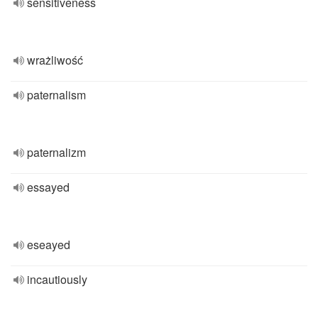
sensitiveness
wrażliwość
paternalism
paternalizm
essayed
eseayed
incautiously