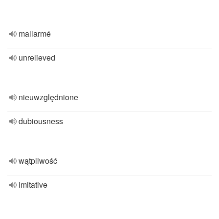
mallarmé
unrelieved
nieuwzględnione
dubiousness
wątpliwość
imitative