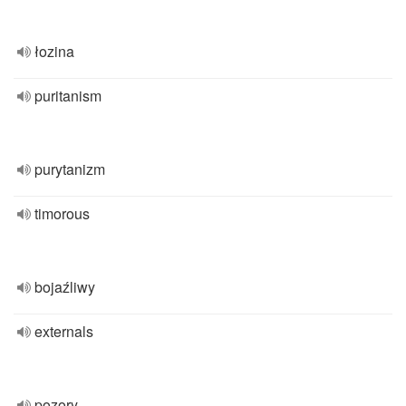
łozina
puritanism
purytanizm
timorous
bojaźliwy
externals
pozory