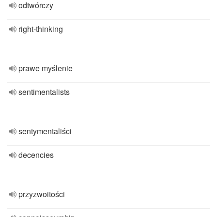
odtwórczy
right-thinking
prawe myślenie
sentimentalists
sentymentaliści
decencies
przyzwoitości