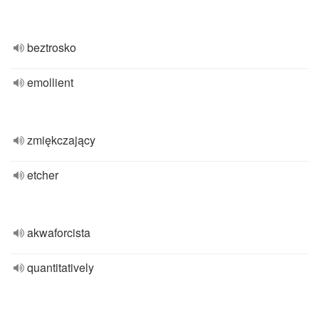
beztrosko
emollient
zmiękczający
etcher
akwaforcista
quantitatively