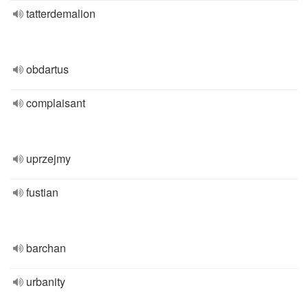
tatterdemalion
obdartus
complaisant
uprzejmy
fustian
barchan
urbanity