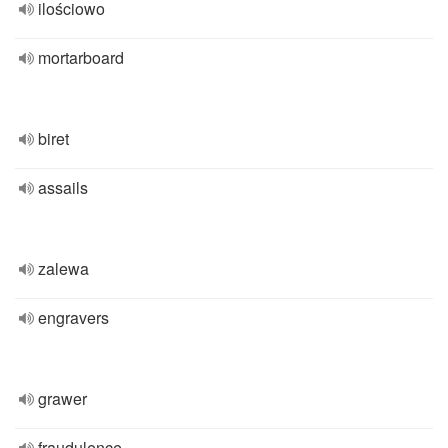
ilościowo
mortarboard
biret
assails
zalewa
engravers
grawer
fraudulence