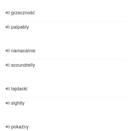
grzeczność
palpably
namacalnie
scoundrelly
łajdacki
sightly
pokaźny