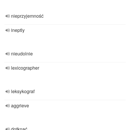
nieprzyjemność
ineptly
nieudolnie
lexicographer
leksykograf
aggrieve
dotknąć