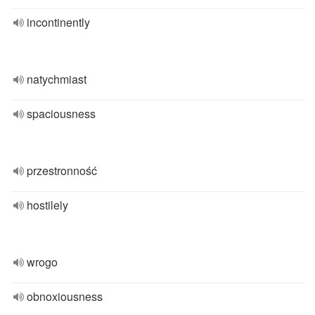
incontinently
natychmiast
spaciousness
przestronność
hostilely
wrogo
obnoxiousness