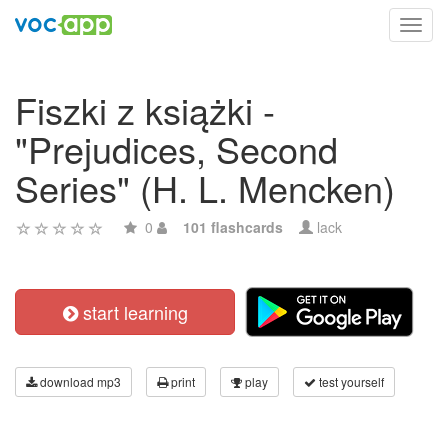
Toggl
navig
Fiszki z książki -
"Prejudices, Second
Series" (H. L. Mencken)
0
101 flashcards
lack
start learning
download mp3
print
play
test yourself