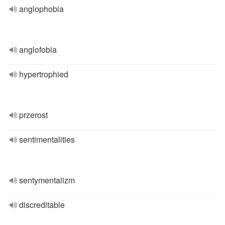
anglophobia
anglofobia
hypertrophied
przerost
sentimentalities
sentymentalizm
discreditable