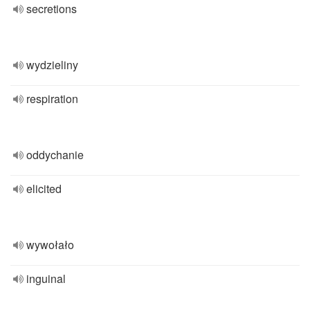
secretions
wydzieliny
respiration
oddychanie
elicited
wywołało
inguinal