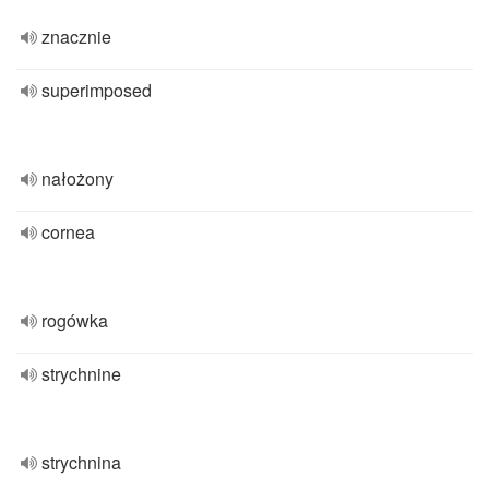
znacznie
superimposed
nałożony
cornea
rogówka
strychnine
strychnina