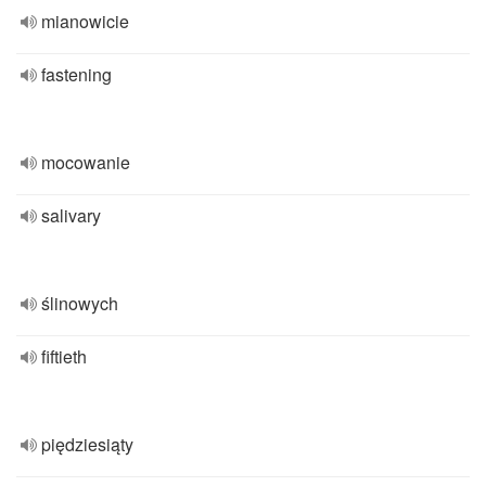
mianowicie
fastening
mocowanie
salivary
ślinowych
fiftieth
piędziesiąty