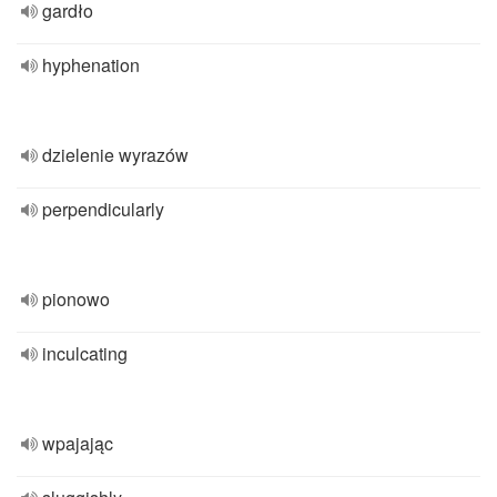
gardło
hyphenation
dzielenie wyrazów
perpendicularly
pionowo
inculcating
wpajając