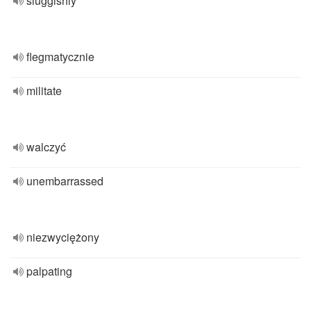
sluggishly
flegmatycznie
militate
walczyć
unembarrassed
niezwyciężony
palpating