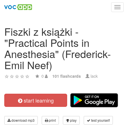
Toggl
navig
Fiszki z książki -
"Practical Points in
Anesthesia" (Frederick-
Emil Neef)
0
101 flashcards
lack
start learning
download mp3
print
play
test yourself