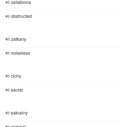
osłabiona
obstructed
zatkany
noiseless
cichy
sacral
sakralny
corneal