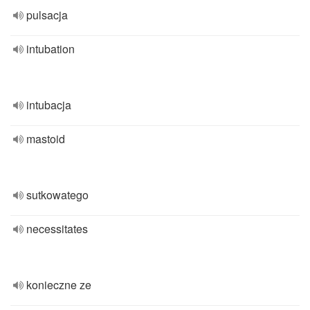
pulsacja
intubation
intubacja
mastoid
sutkowatego
necessitates
konieczne ze