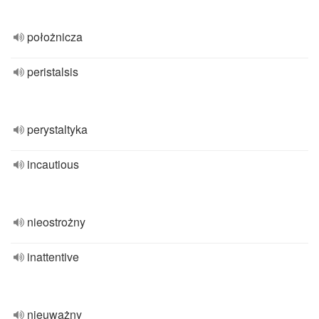
położnicza
peristalsis
perystaltyka
incautious
nieostrożny
inattentive
nieuważny