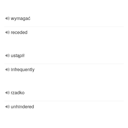
wymagać
receded
ustąpił
infrequently
rzadko
unhindered