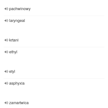
pachwinowy
laryngeal
krtani
ethyl
etyl
asphyxia
zamartwica