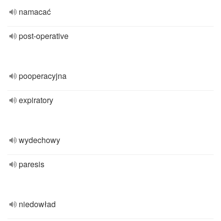
namacać
post-operative
pooperacyjna
expiratory
wydechowy
paresis
niedowład