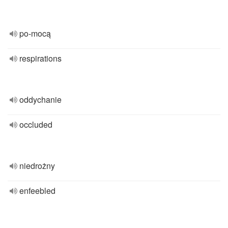
po-mocą
respirations
oddychanie
occluded
niedrożny
enfeebled