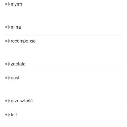
myrrh
mirra
recompense
zaplata
past
przeszłość
felt