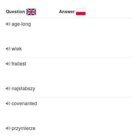
Question
Answer
age-long
wiek
frailest
najsłabszy
covenanted
przymierze