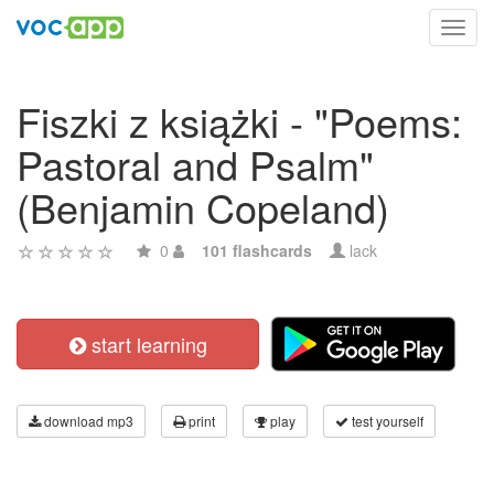
Toggl
navig
Fiszki z książki - "Poems:
Pastoral and Psalm"
(Benjamin Copeland)
0
101 flashcards
lack
start learning
download mp3
print
play
test yourself