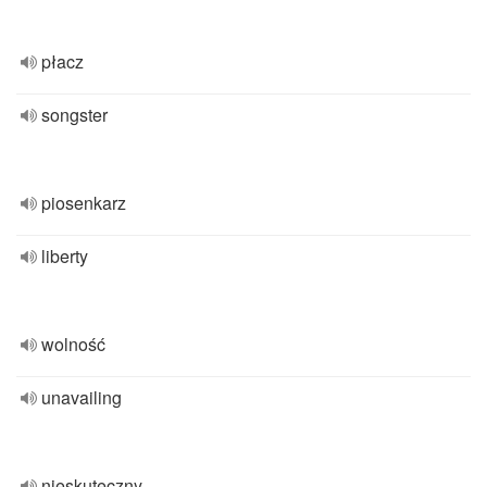
płacz
songster
piosenkarz
liberty
wolność
unavailing
nieskuteczny