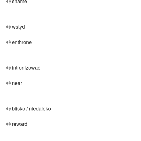
shame
wstyd
enthrone
intronizować
near
blisko / niedaleko
reward