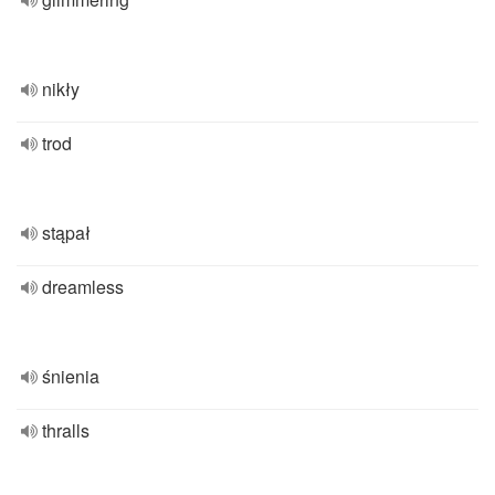
nikły
trod
stąpał
dreamless
śnienia
thralls