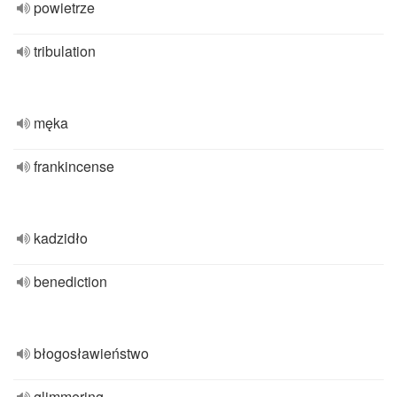
powietrze
tribulation
męka
frankincense
kadzidło
benediction
błogosławieństwo
glimmering