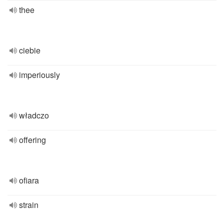
thee
ciebie
imperiously
władczo
offering
ofiara
strain