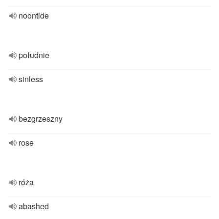
noontide
południe
sinless
bezgrzeszny
rose
róża
abashed