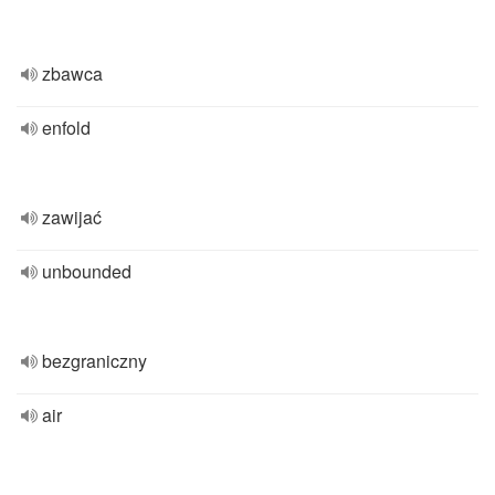
zbawca
enfold
zawijać
unbounded
bezgraniczny
air