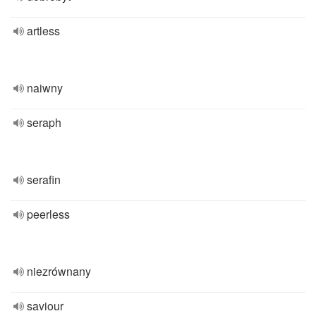
artless
naiwny
seraph
serafin
peerless
niezrównany
saviour