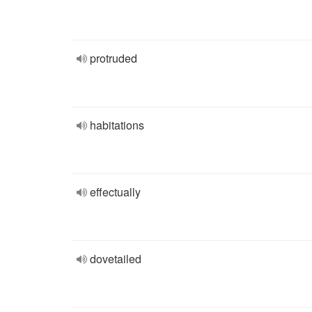
protruded
habitations
effectually
dovetailed