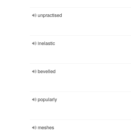
unpractised
inelastic
bevelled
popularly
meshes