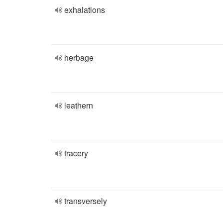
exhalations
herbage
leathern
tracery
transversely