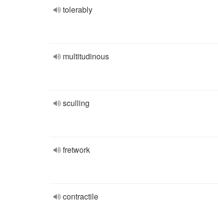
tolerably
multitudinous
sculling
fretwork
contractile