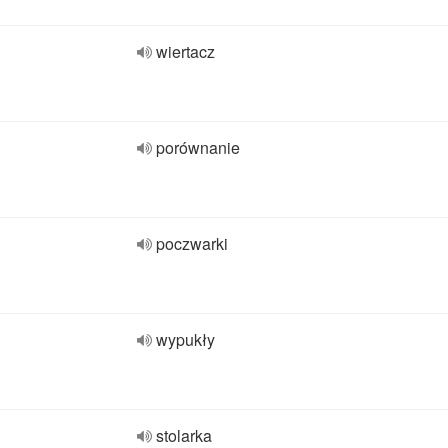
wiertacz
porównanie
poczwarki
wypukły
stolarka