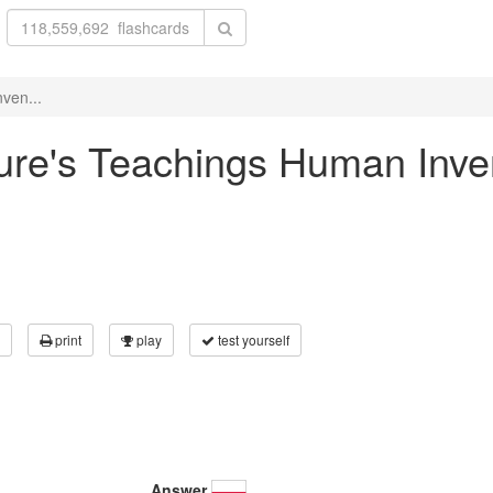
nven...
ature's Teachings Human Inve
print
play
test yourself
Answer