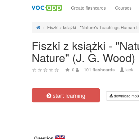
Create flashcards
Courses
Fiszki z książki - "Nature's Teachings Human I
Fiszki z książki - "N
Nature" (J. G. Wood)
0
101 flashcards
lack
start learning
download mp3
Question