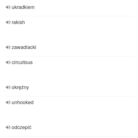
ukradkiem
rakish
zawadiacki
circuitous
okrężny
unhooked
odczepić