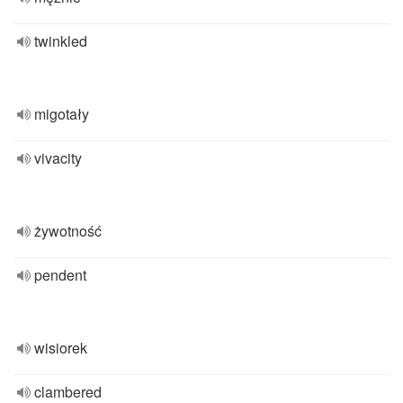
twinkled
migotały
vivacity
żywotność
pendent
wisiorek
clambered