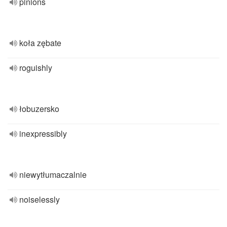
pinions
koła zębate
roguishly
łobuzersko
inexpressibly
niewytłumaczalnie
noiselessly