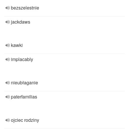
bezszelestnie
jackdaws
kawki
implacably
nieubłaganie
paterfamilias
ojciec rodziny