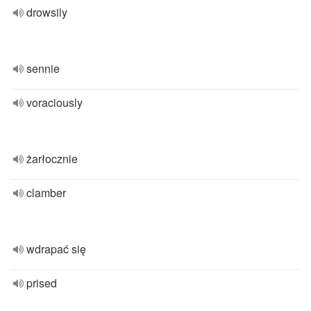
drowsily
sennie
voraciously
żarłocznie
clamber
wdrapać się
prised