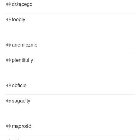
drżącego
feebly
anemicznie
plentifully
obficie
sagacity
mądrość