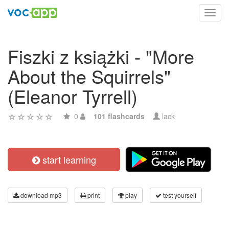
Toggl
navig
Fiszki z książki - "More
About the Squirrels"
(Eleanor Tyrrell)
0
101 flashcards
lack
start learning
download mp3
print
play
test yourself