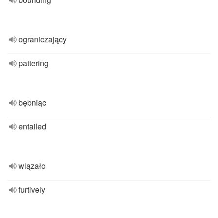
ograniczający
pattering
bębniąc
entailed
wiązało
furtively