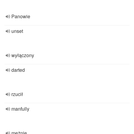
Panowie
unset
wyłączony
darted
rzucił
manfully
mężnie