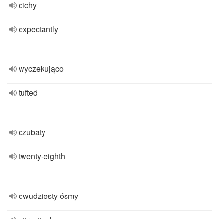
cichy
expectantly
wyczekująco
tufted
czubaty
twenty-eighth
dwudziesty ósmy