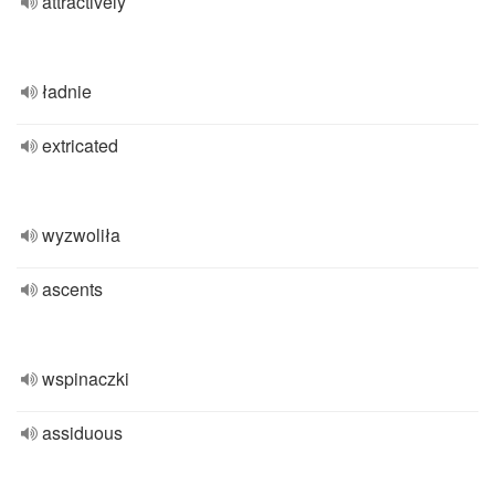
attractively
ładnie
extricated
wyzwoliła
ascents
wspinaczki
assiduous