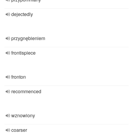
dejectedly
przygnębieniem
frontispiece
fronton
recommenced
wznowiony
coarser