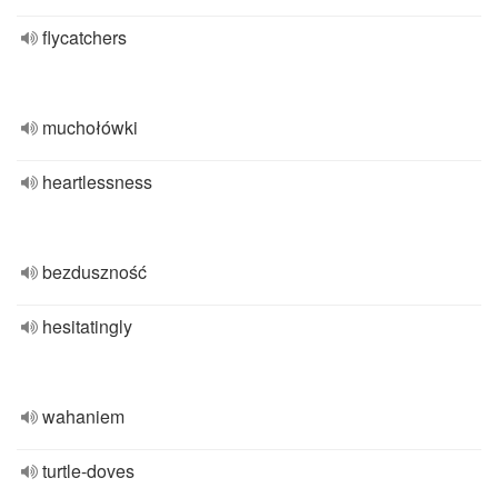
flycatchers
muchołówki
heartlessness
bezduszność
hesitatingly
wahaniem
turtle-doves