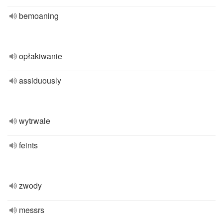
bemoaning
opłakiwanie
assiduously
wytrwale
feints
zwody
messrs