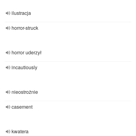
ilustracja
horror-struck
horror uderzył
incautiously
nieostrożnie
casement
kwatera