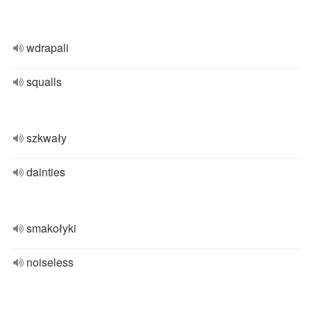
wdrapali
squalls
szkwały
dainties
smakołyki
noiseless