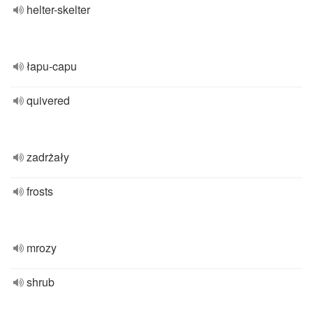
helter-skelter
łapu-capu
quivered
zadrżały
frosts
mrozy
shrub