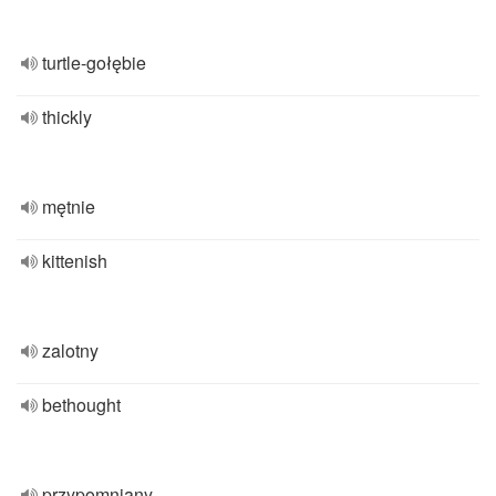
turtle-gołębie
thickly
mętnie
kittenish
zalotny
bethought
przypomniany