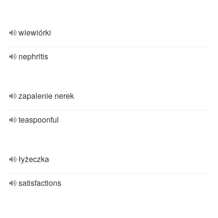
wiewiórki
nephritis
zapalenie nerek
teaspoonful
łyżeczka
satisfactions