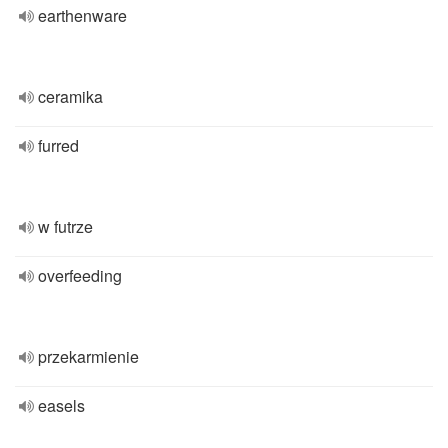
earthenware
ceramika
furred
w futrze
overfeeding
przekarmienie
easels