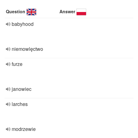
Question
Answer
babyhood
niemowlęctwo
furze
janowiec
larches
modrzewie