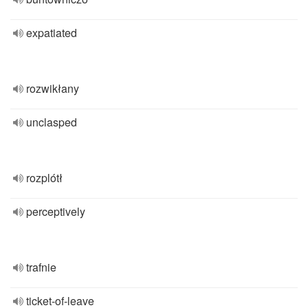
expatiated
rozwikłany
unclasped
rozplótł
perceptively
trafnie
ticket-of-leave