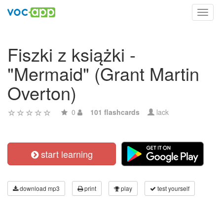
Toggl
navig
Fiszki z książki -
"Mermaid" (Grant Martin
Overton)
0
101 flashcards
lack
start learning
download mp3
print
play
test yourself