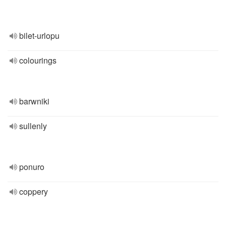
bilet-urlopu
colourings
barwniki
sullenly
ponuro
coppery