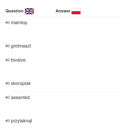
Question
Answer
maintop
grotmaszt
bivalve
skorupiak
assented
przytaknął