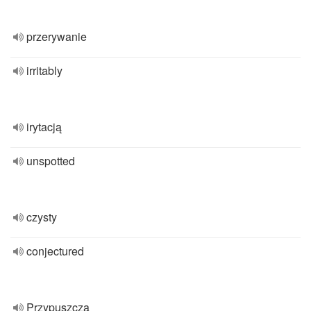
przerywanie
irritably
irytacją
unspotted
czysty
conjectured
Przypuszcza