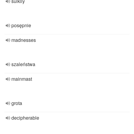
sulkily
posępnie
madnesses
szaleństwa
mainmast
grota
decipherable