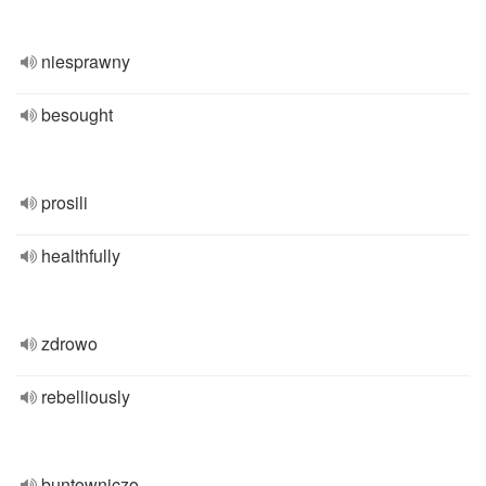
niesprawny
besought
prosili
healthfully
zdrowo
rebelliously
buntowniczo