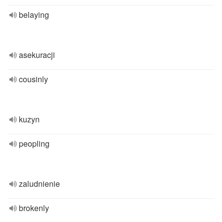
belaying
asekuracji
cousinly
kuzyn
peopling
zaludnienie
brokenly