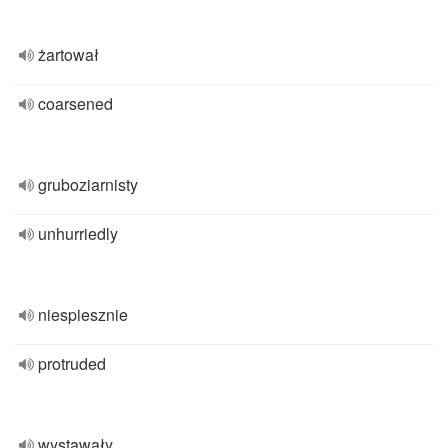
żartował
coarsened
gruboziarnisty
unhurriedly
niespiesznie
protruded
wystawały