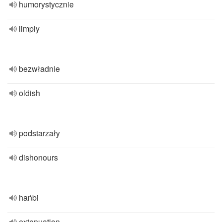
humorystycznie
limply
bezwładnie
oldish
podstarzały
dishonours
hańbi
extenuation