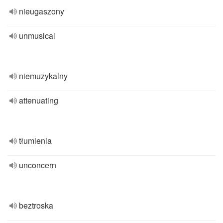
nieugaszony
unmusical
niemuzykalny
attenuating
tłumienia
unconcern
beztroska