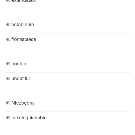
osłabienie
frontispiece
fronton
undutiful
Niezbędny
inextinguishable