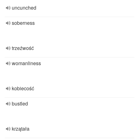
uncunched
soberness
trzeźwość
womanliness
kobiecość
bustled
krzątała