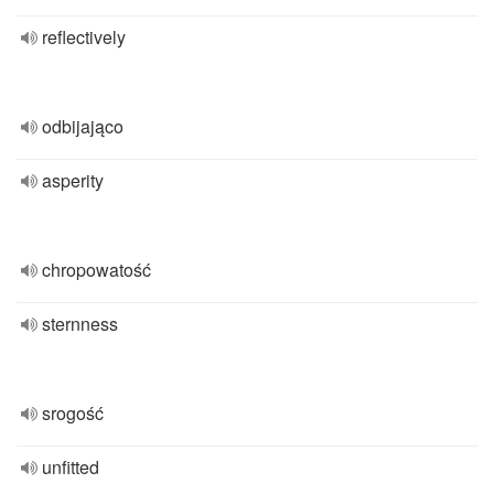
reflectively
odbijająco
asperity
chropowatość
sternness
srogość
unfitted