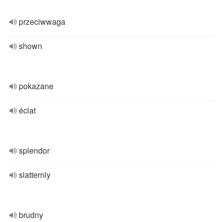
przeciwwaga
shown
pokazane
éclat
splendor
slatternly
brudny