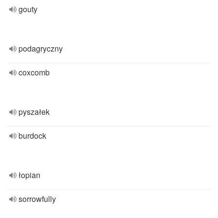
gouty
podagryczny
coxcomb
pyszałek
burdock
łopian
sorrowfully