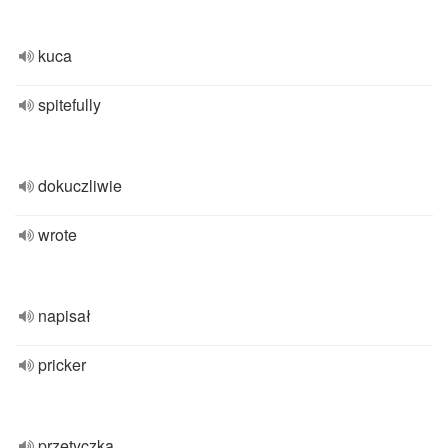
kuca
spitefully
dokuczliwie
wrote
napisał
pricker
przetyczka