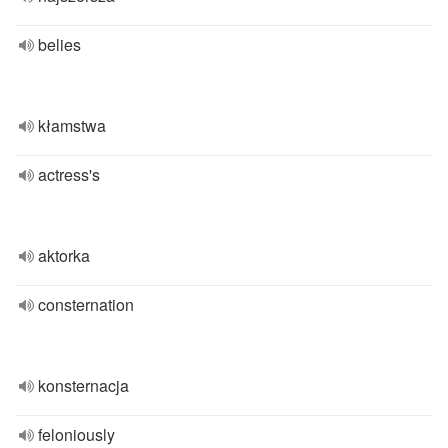
belies
kłamstwa
actress's
aktorka
consternation
konsternacja
feloniously