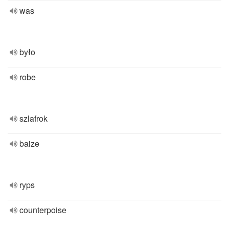
was
było
robe
szlafrok
baize
ryps
counterpoise