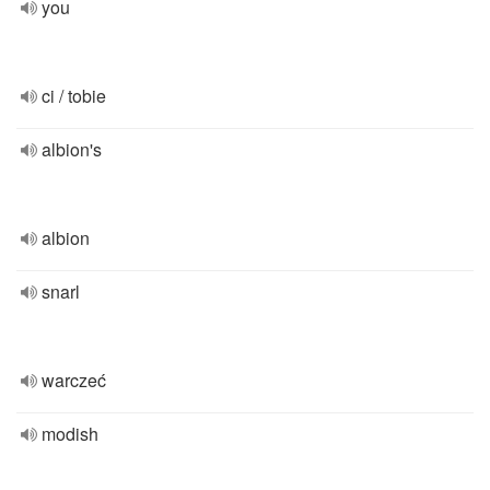
you
ci / tobie
albion's
albion
snarl
warczeć
modish