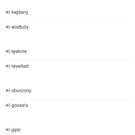
kajdany
wistfully
tęsknie
revelled
oburzony
goose's
gęsi