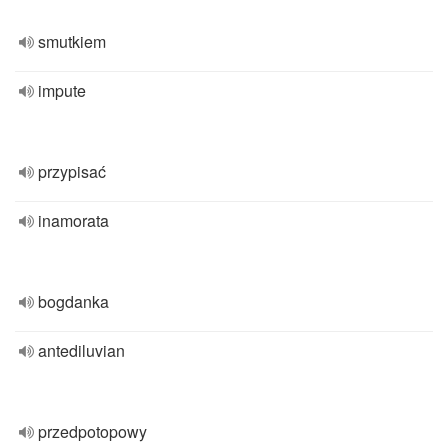
smutkiem
impute
przypisać
inamorata
bogdanka
antediluvian
przedpotopowy