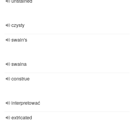
unstained
czysty
swain's
swaina
construe
interpretować
extricated