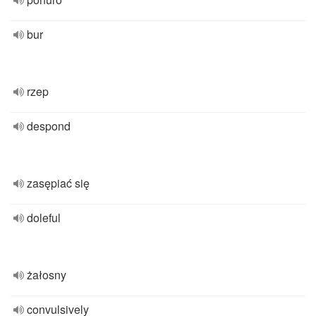
bur
rzep
despond
zasępiać się
doleful
żałosny
convulsively