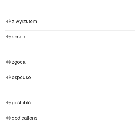
z wyrzutem
assent
zgoda
espouse
poślubić
dedications