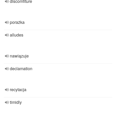
discomfiture
porażka
alludes
nawiązuje
declamation
recytacja
timidly