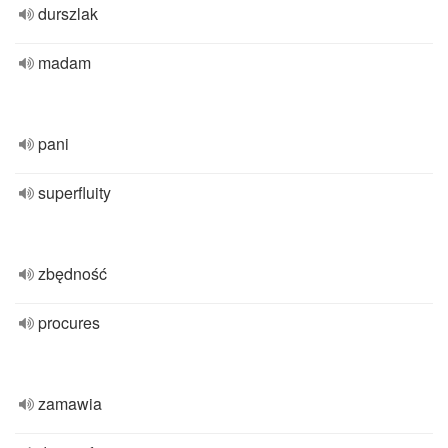
durszlak
madam
pani
superfluity
zbędność
procures
zamawia