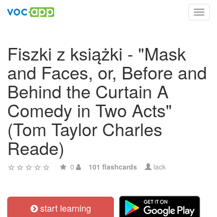
Toggl
navig
Fiszki z książki - "Mask
and Faces, or, Before and
Behind the Curtain A
Comedy in Two Acts"
(Tom Taylor Charles
Reade)
0
101 flashcards
lack
start learning