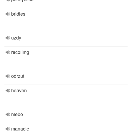
bridles
uzdy
recoiling
odrzut
heaven
niebo
manacle