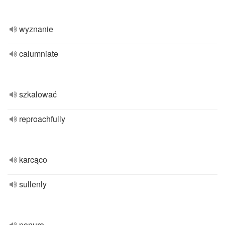
wyznanie
calumniate
szkalować
reproachfully
karcąco
sullenly
ponuro