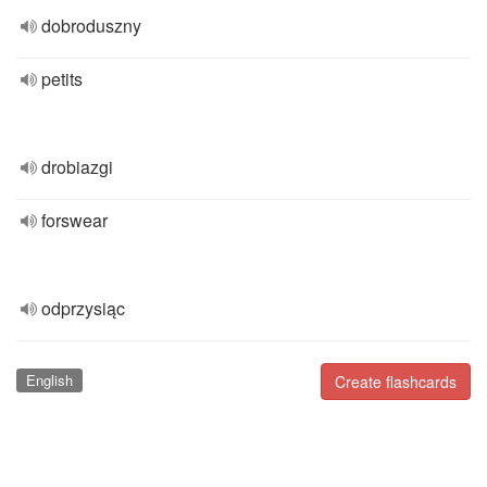
dobroduszny
petits
drobiazgi
forswear
odprzysiąc
English
Create flashcards