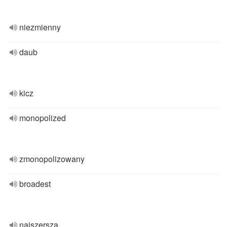
niezmienny
daub
kicz
monopolized
zmonopolizowany
broadest
najszersza