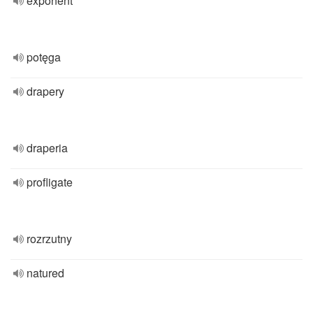
exponent
potęga
drapery
draperia
profligate
rozrzutny
natured