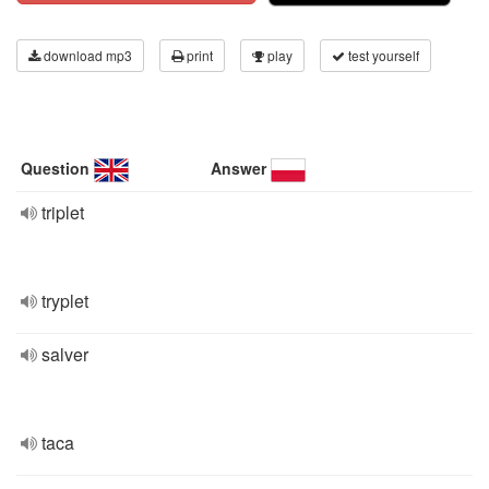
download mp3
print
play
test yourself
Question
Answer
triplet
tryplet
salver
taca