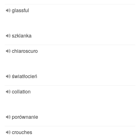
glassful
szklanka
chiaroscuro
światłocień
collation
porównanie
crouches