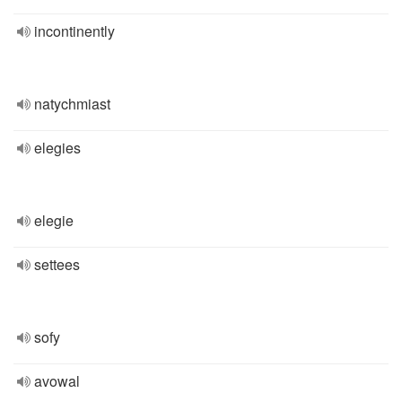
incontinently
natychmiast
elegies
elegie
settees
sofy
avowal