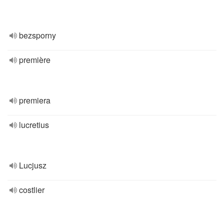
bezsporny
première
premiera
lucretius
Lucjusz
costlier