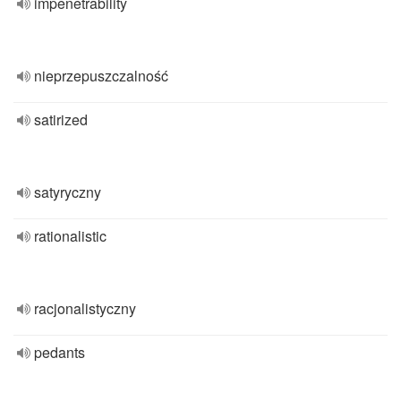
impenetrability
nieprzepuszczalność
satirized
satyryczny
rationalistic
racjonalistyczny
pedants