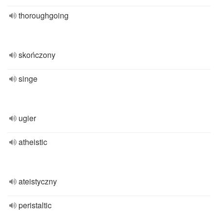
thoroughgoing
skończony
singe
ugier
atheistic
ateistyczny
peristaltic