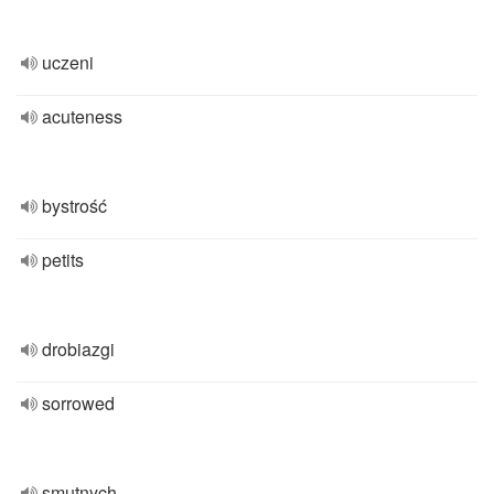
uczeni
acuteness
bystrość
petits
drobiazgi
sorrowed
smutnych