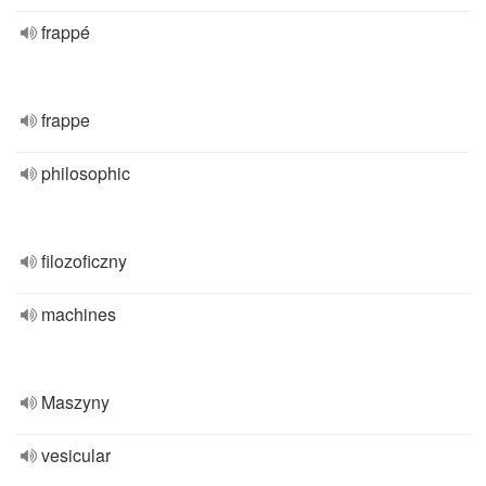
frappé
frappe
philosophic
filozoficzny
machines
Maszyny
vesicular