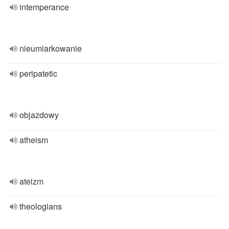
intemperance
nieumiarkowanie
peripatetic
objazdowy
atheism
ateizm
theologians