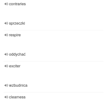
contraries
sprzeczki
respire
oddychać
exciter
wzbudnica
clearness