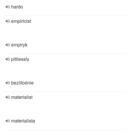
hardo
empiricist
empiryk
pitilessly
bezlitośnie
materialist
materialista