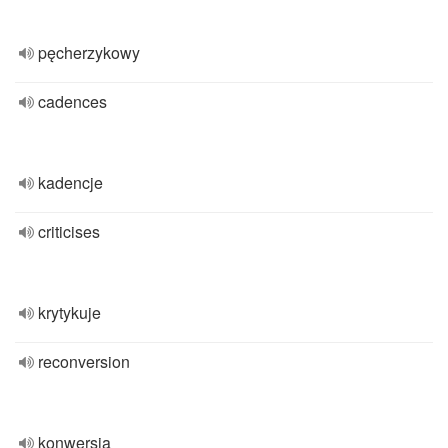
pęcherzykowy
cadences
kadencje
criticises
krytykuje
reconversion
konwersja