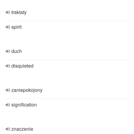
traktaty
spirit
duch
disquieted
zaniepokojony
signification
znaczenie