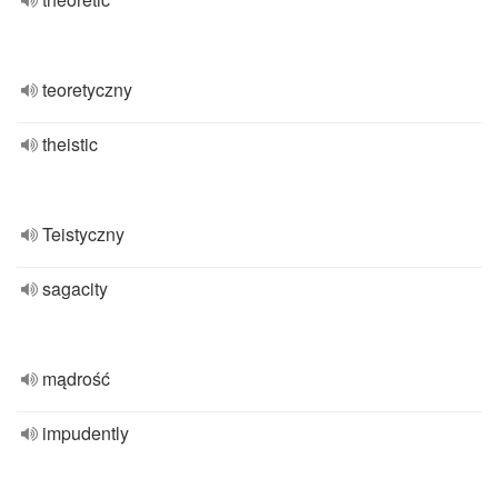
teoretyczny
theistic
Teistyczny
sagacity
mądrość
impudently