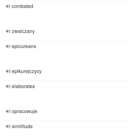
combated
zwalczany
epicureans
epikurejczycy
elaborates
opracowuje
similitude