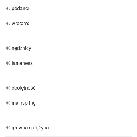
pedanci
wretch's
nędznicy
tameness
obojętność
mainspring
główna sprężyna