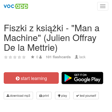
Toggl
navig
Fiszki z książki - "Man a
Machine" (Julien Offray
De la Mettrie)
0
101 flashcards
lack
start learning
download mp3
print
play
test yourself