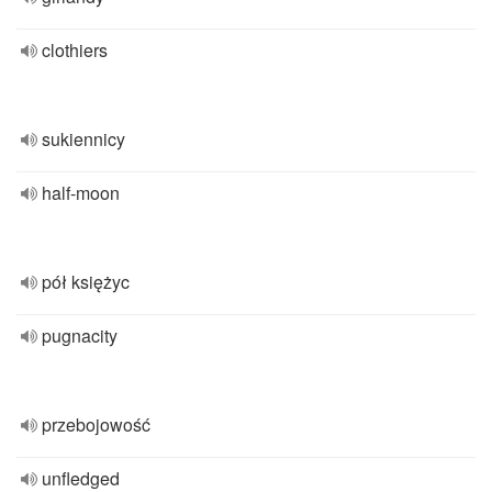
clothiers
sukiennicy
half-moon
pół księżyc
pugnacity
przebojowość
unfledged