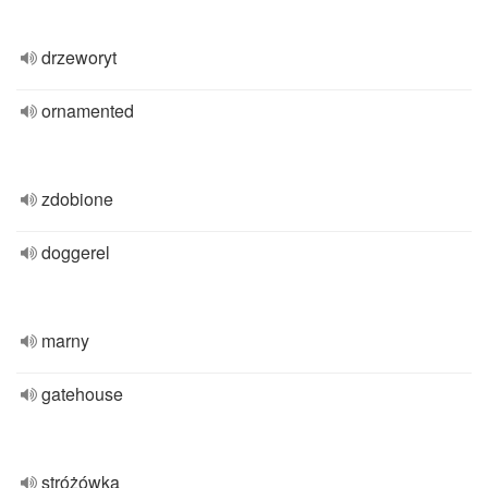
drzeworyt
ornamented
zdobione
doggerel
marny
gatehouse
stróżówka