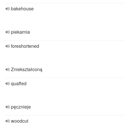
bakehouse
piekarnia
foreshortened
Zniekształconą
quaffed
pęcznieje
woodcut