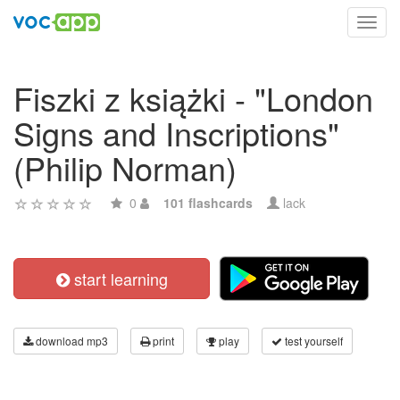
Toggl
navig
Fiszki z książki - "London
Signs and Inscriptions"
(Philip Norman)
0
101 flashcards
lack
start learning
download mp3
print
play
test yourself