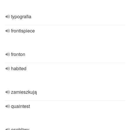
typografia
frontispiece
fronton
habited
zamieszkują
quaintest
osobliwy