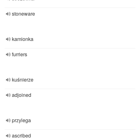
stoneware
kamionka
furriers
kuśnierze
adjoined
przylega
ascribed