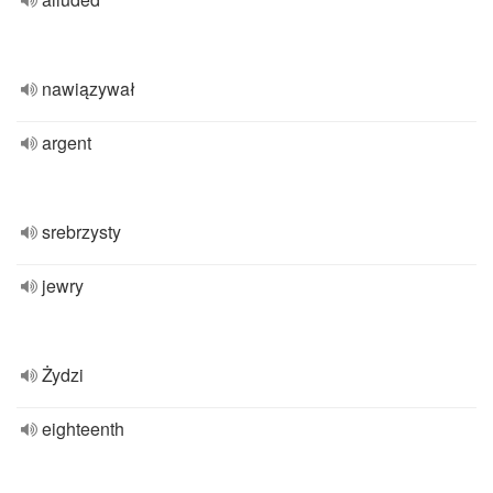
nawiązywał
argent
srebrzysty
jewry
Żydzi
eighteenth