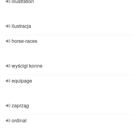
illustration
ilustracja
horse-races
wyścigi konne
equipage
zaprząg
ordinal