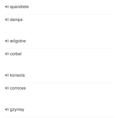
spandrele
damps
wilgotne
corbel
konsola
cornices
gzymsy