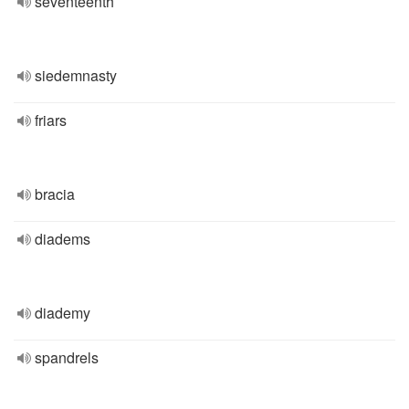
seventeenth
siedemnasty
friars
bracia
diadems
diademy
spandrels