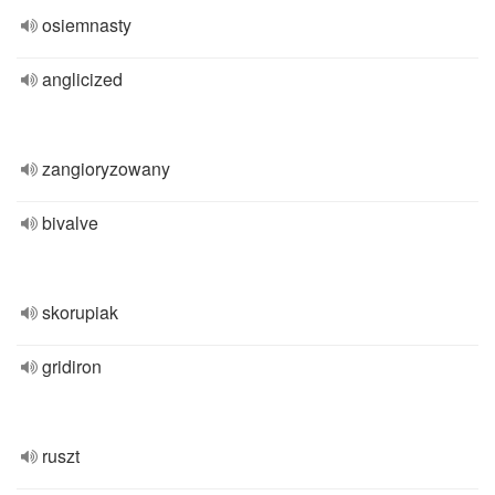
osiemnasty
anglicized
zangioryzowany
bivalve
skorupiak
gridiron
ruszt