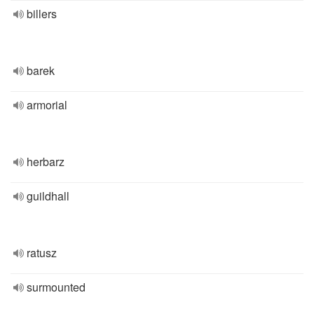
billers
barek
armorial
herbarz
guildhall
ratusz
surmounted