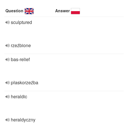
Question
Answer
sculptured
rzeźbione
bas-relief
płaskorzeźba
heraldic
heraldyczny