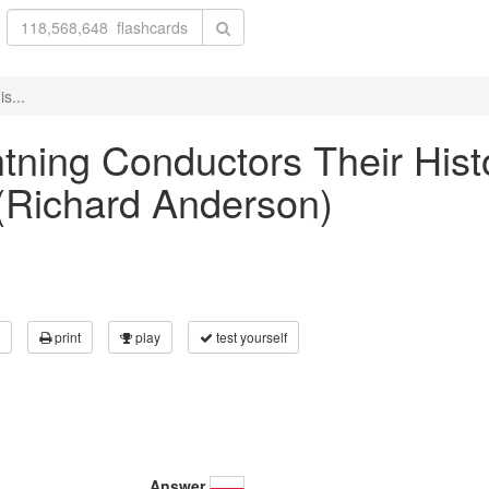
s...
ghtning Conductors Their Hist
 (Richard Anderson)
print
play
test yourself
Answer