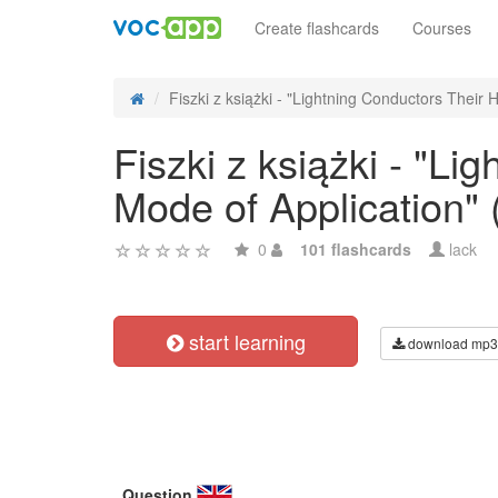
Create flashcards
Courses
Fiszki z książki - "Lightning Conductors Their Hi
Fiszki z książki - "Li
Mode of Application"
0
101 flashcards
lack
start learning
download mp3
Question