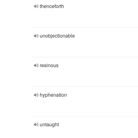
thenceforth
unobjectionable
resinous
hyphenation
untaught