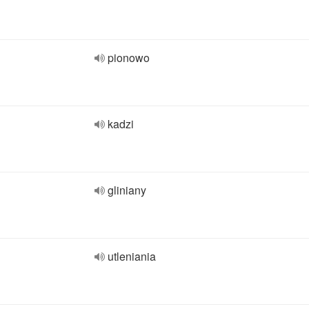
pionowo
kadzi
gliniany
utleniania