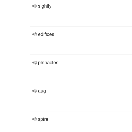
sightly
edifices
pinnacles
aug
spire