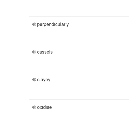
perpendicularly
cassels
clayey
oxidise