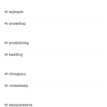
wykopie
snowdrop
przebiśnieg
beetling
chrząszcz
noiselessly
bezszelestnie