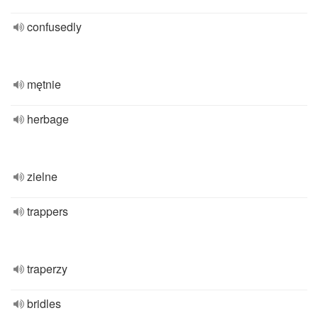
confusedly
mętnie
herbage
zielne
trappers
traperzy
bridles