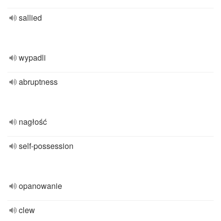
sallied
wypadli
abruptness
nagłość
self-possession
opanowanie
clew