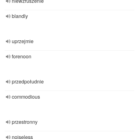
niewzruszenie
blandly
uprzejmie
forenoon
przedpołudnie
commodious
przestronny
noiseless