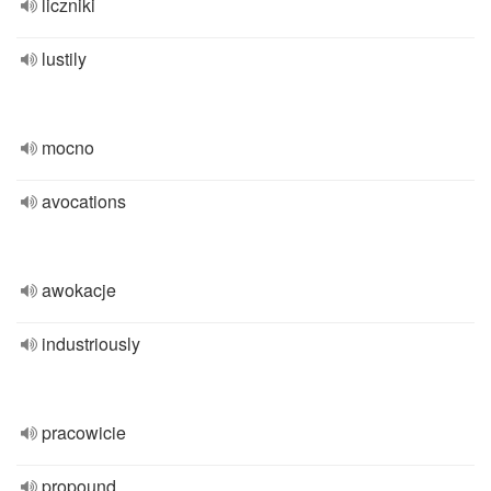
liczniki
lustily
mocno
avocations
awokacje
industriously
pracowicie
propound