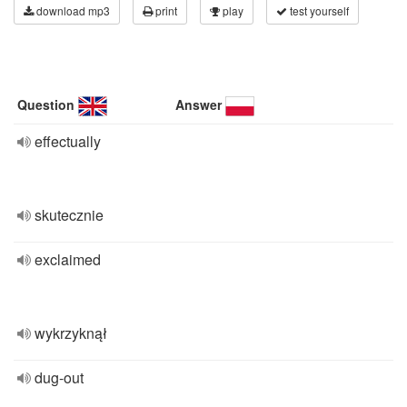
download mp3
print
play
test yourself
Question
Answer
effectually
skutecznie
exclaimed
wykrzyknął
dug-out