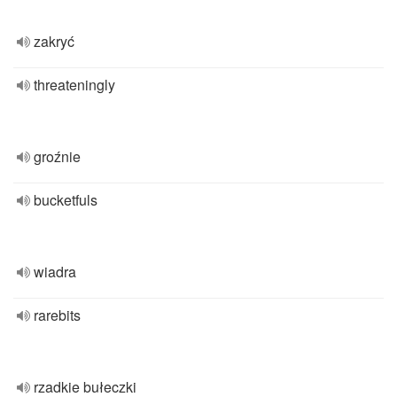
zakryć
threateningly
groźnie
bucketfuls
wiadra
rarebits
rzadkie bułeczki