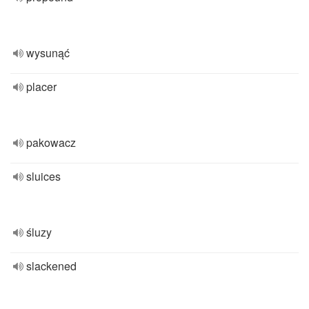
wysunąć
placer
pakowacz
sluices
śluzy
slackened