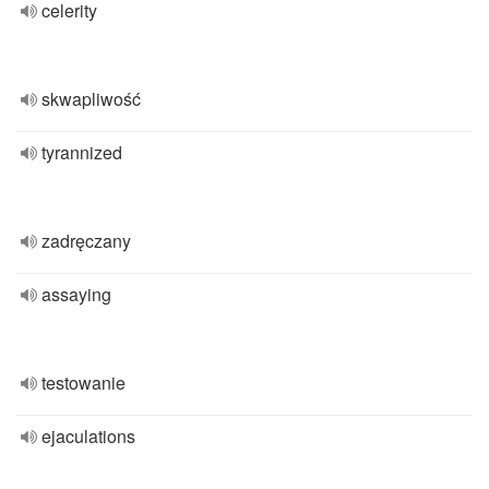
celerity
skwapliwość
tyrannized
zadręczany
assaying
testowanie
ejaculations