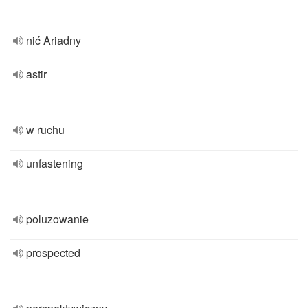
nić Ariadny
astir
w ruchu
unfastening
poluzowanie
prospected