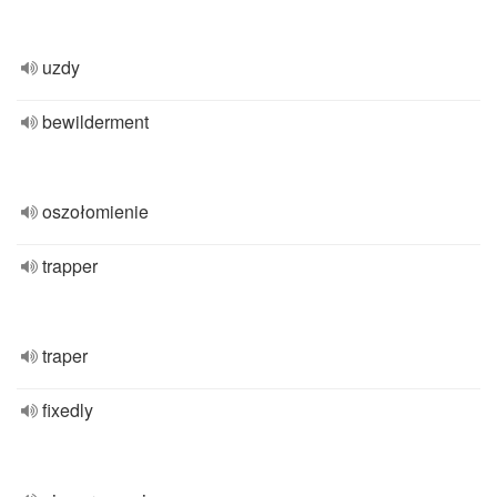
uzdy
bewilderment
oszołomienie
trapper
traper
fixedly