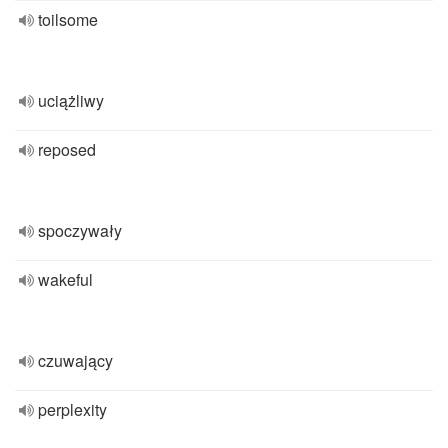
toilsome
uciążliwy
reposed
spoczywały
wakeful
czuwający
perplexity