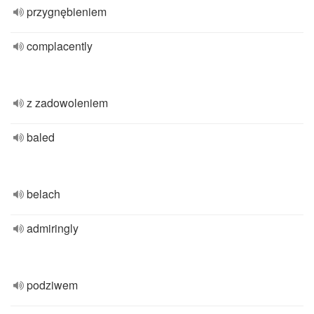
przygnębieniem
complacently
z zadowoleniem
baled
belach
admiringly
podziwem