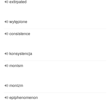
extirpated
wytępione
consistence
konsystencja
monism
monizm
epiphenomenon