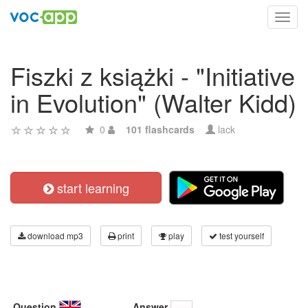
Toggl
navig
Fiszki z książki - "Initiative
in Evolution" (Walter Kidd)
0
101 flashcards
lack
start learning
download mp3
print
play
test yourself
Question
Answer