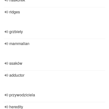
ridges
grzbiety
mammalian
ssaków
adductor
przywodziciela
heredity