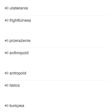
ułatwienie
frightfulness
przerażenie
anthropoid
antropoid
italics
kursywa