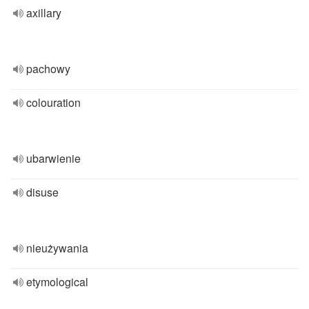
axillary
pachowy
colouration
ubarwienie
disuse
nieużywania
etymological