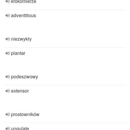
krokomierze
adventitious
niezwykły
plantar
podeszwowy
extensor
prostowników
ungulate