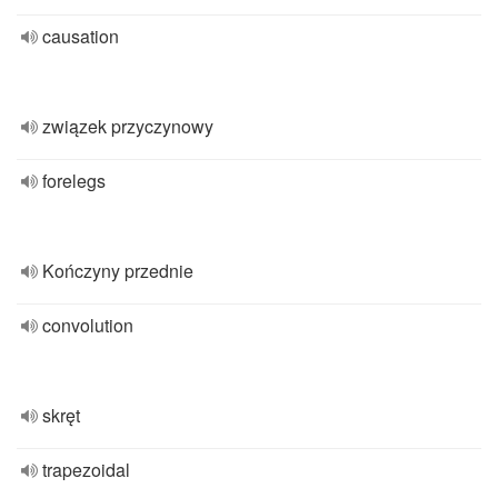
causation
związek przyczynowy
forelegs
Kończyny przednie
convolution
skręt
trapezoidal