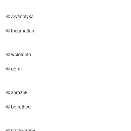
arytmetyka
incarnation
wcielenie
germ
zarazek
betrothed
narzeczony