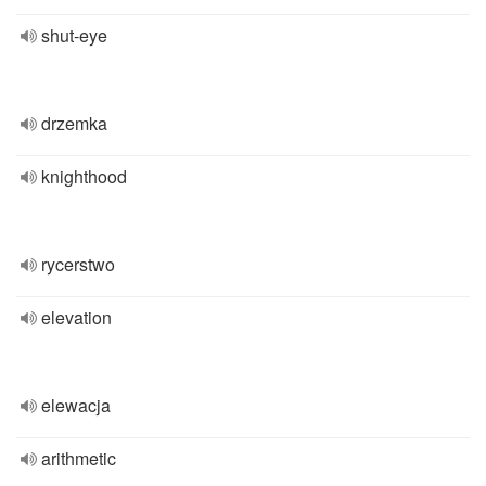
shut-eye
drzemka
knighthood
rycerstwo
elevation
elewacja
arithmetic