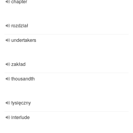
chapter
rozdział
undertakers
zakład
thousandth
tysięczny
interlude