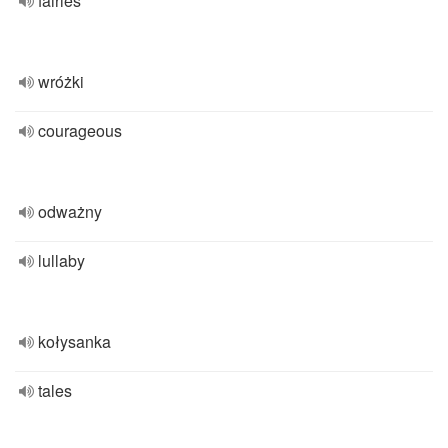
fairies
wróżki
courageous
odważny
lullaby
kołysanka
tales