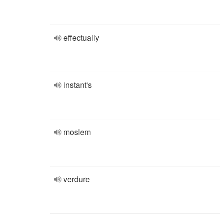
effectually
instant's
moslem
verdure