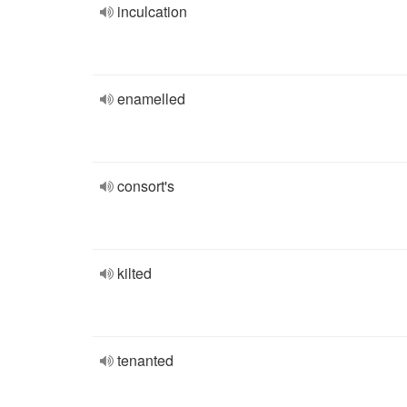
inculcation
enamelled
consort's
kilted
tenanted