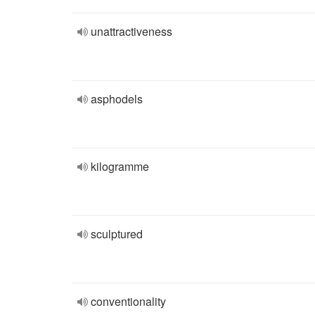
unattractiveness
asphodels
kilogramme
sculptured
conventionality