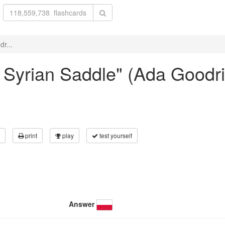
dr...
 a Syrian Saddle" (Ada Goodr
print
play
test yourself
Answer