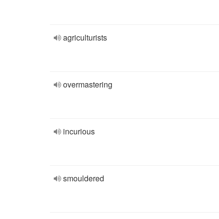
agriculturists
overmastering
incurious
smouldered