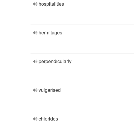
hospitalities
hermitages
perpendicularly
vulgarised
chlorides