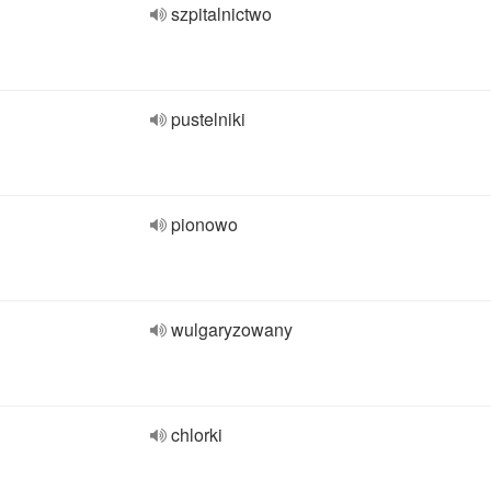
szpitalnictwo
pustelniki
pionowo
wulgaryzowany
chlorki