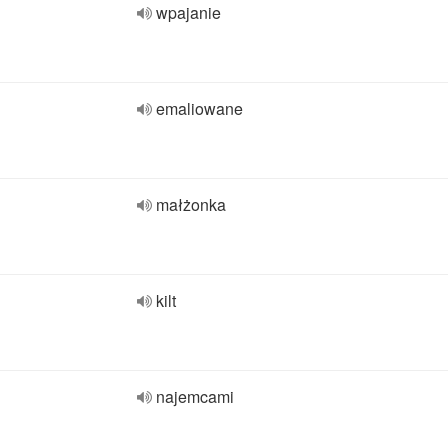
wpajanie
emaliowane
małżonka
kilt
najemcami