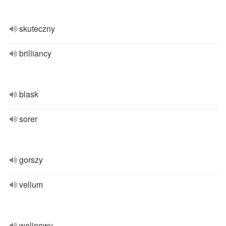
skuteczny
brilliancy
blask
sorer
gorszy
vellum
welinowy