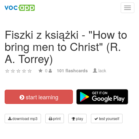
Toggl
navig
Fiszki z książki - "How to
bring men to Christ" (R.
A. Torrey)
0
101 flashcards
lack
start learning
download mp3
print
play
test yourself