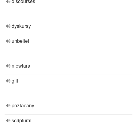
discourses
dyskursy
unbelief
niewiara
gilt
pozłacany
scriptural