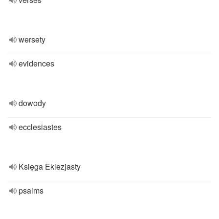
wersety
evidences
dowody
ecclesiastes
Księga Eklezjasty
psalms