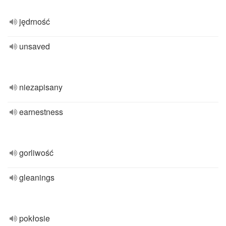
jędrność
unsaved
niezapisany
earnestness
gorliwość
gleanings
pokłosie