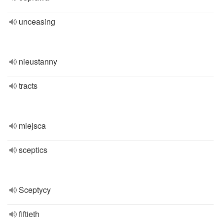
unceasing
nieustanny
tracts
miejsca
sceptics
Sceptycy
fiftieth