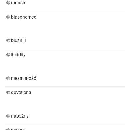
radość
blasphemed
bluźnili
timidity
nieśmiałość
devotional
nabożny
verses