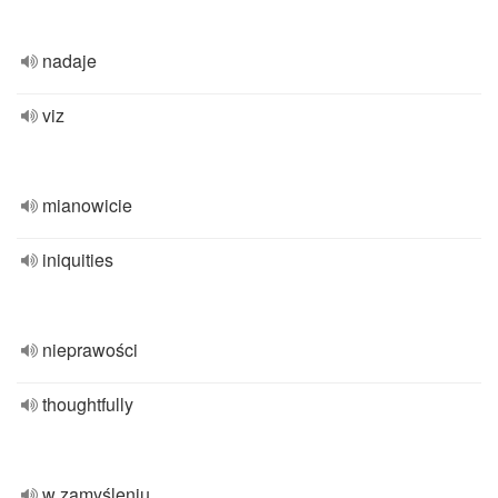
nadaje
viz
mianowicie
iniquities
nieprawości
thoughtfully
w zamyśleniu