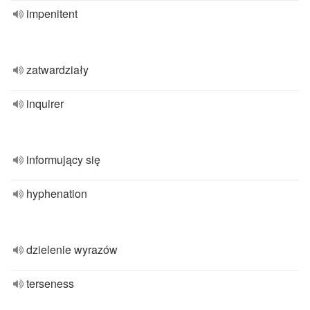
impenitent
zatwardziały
inquirer
informujący się
hyphenation
dzielenie wyrazów
terseness