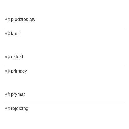
piędziesiąty
knelt
ukląkł
primacy
prymat
rejoicing